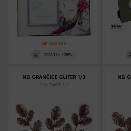
MP: 100 RSD
DODAJTE U KORPU
NG GRANČICE GLITER 1/3
NG G
Šifra: 734635-6_2