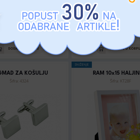
MP: 10 RSD
MP: 10 RSD
DODAJTE U KORPU
DODAJTE U KORP
SNIŽENJE
GMAD ZA KOŠULJU
RAM 10x15 HALJIN
Šifra: 4324
Šifra: KT28F