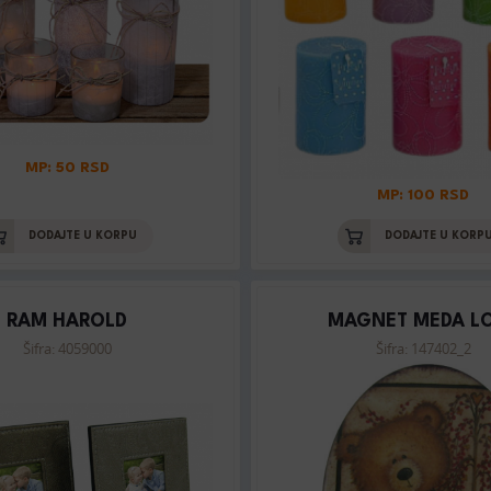
MP: 50 RSD
MP: 100 RSD
DODAJTE U KORPU
DODAJTE U KORP
RAM HAROLD
MAGNET MEDA L
Šifra: 4059000
Šifra: 147402_2