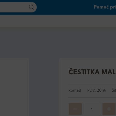
Pomoć pri
ČESTITKA MA
komad
PDV:
20
%
Ši