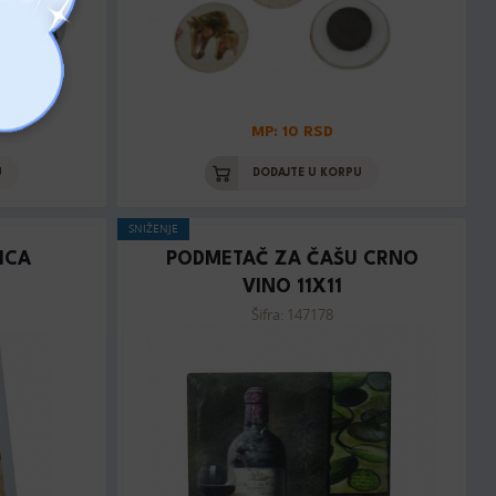
MP: 10 RSD
U
DODAJTE U KORPU
SNIŽENJE
ICA
PODMETAČ ZA ČAŠU CRNO
VINO 11X11
Šifra: 147178