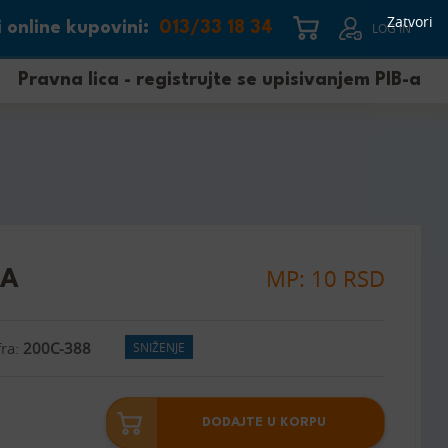
Zatvori
 online kupovini:
013/33 18 34
LOG IN
Pravna lica - registrujte se upisivanjem PIB-a
MP: 10 RSD
LA
fra:
200C-388
SNIŽENJE
DODAJTE U KORPU