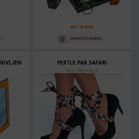
MP: 10 RSD
U
DODAJTE U KORPU
KRIVLJEN
PERTLE PAR SAFARI
Šifra: DB071-01_3