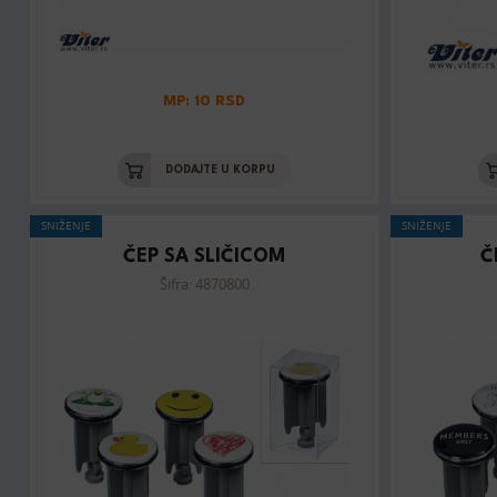
MP: 10 RSD
DODAJTE U KORPU
SNIŽENJE
SNIŽENJE
ČEP SA SLIČICOM
Č
Šifra: 4870800