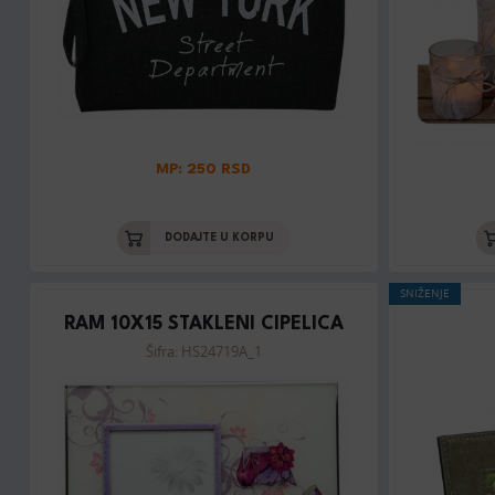
MP: 250 RSD
DODAJTE U KORPU
SNIŽENJE
RAM 10X15 STAKLENI CIPELICA
Šifra: HS24719A_1