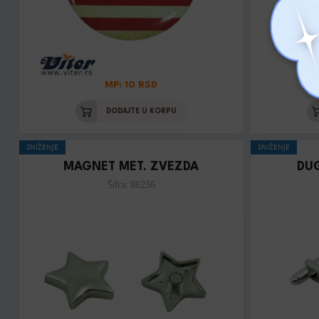
MP: 10 RSD
DODAJTE U KORPU
SNIŽENJE
SNIŽENJE
MAGNET MET. ZVEZDA
DU
Šifra: 86236