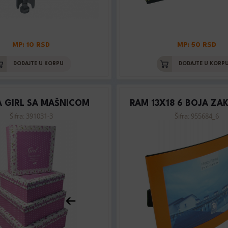
MP: 10 RSD
MP: 50 RSD
DODAJTE U KORPU
DODAJTE U KORP
A GIRL SA MAŠNICOM
RAM 13X18 6 BOJA ZA
Šifra: 391031-3
Šifra: 955684_6