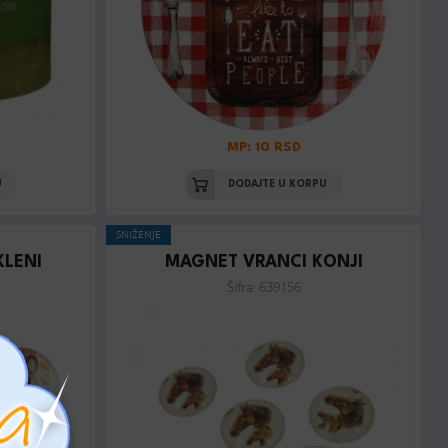
MP: 10 RSD
U
DODAJTE U KORPU
SNIŽENJE
KLENI
MAGNET VRANCI KONJI
Šifra: 639156