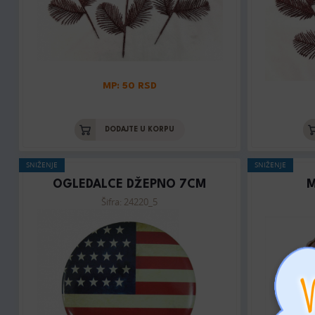
MP: 50 RSD
DODAJTE U KORPU
SNIŽENJE
SNIŽENJE
OGLEDALCE DŽEPNO 7CM
M
Šifra: 24220_5