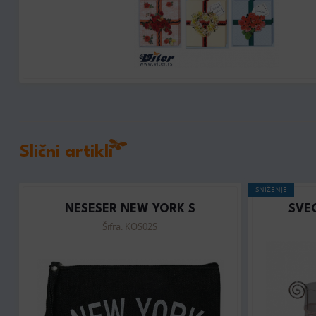
Slični artikli
SNIŽENJE
NESESER NEW YORK S
SVE
Šifra: KOS02S