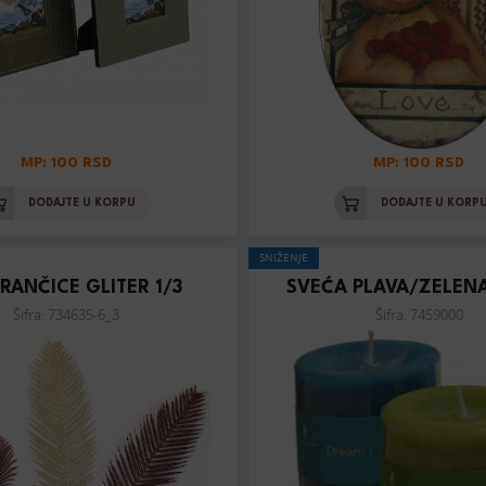
MP: 100 RSD
MP: 100 RSD
DODAJTE U KORPU
DODAJTE U KORP
SNIŽENJE
RANČICE GLITER 1/3
SVEĆA PLAVA/ZELENA
Šifra: 734635-6_3
Šifra: 7459000