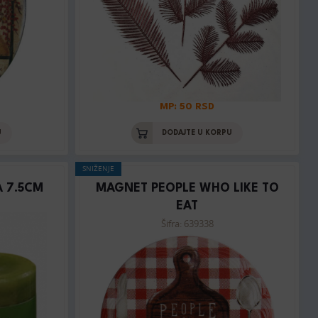
MP: 50 RSD
U
DODAJTE U KORPU
SNIŽENJE
 7.5CM
MAGNET PEOPLE WHO LIKE TO
EAT
Šifra: 639338