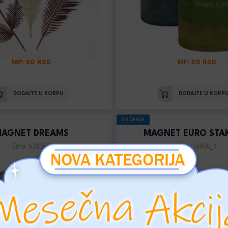
MP: 50 RSD
MP: 50 RSD
DODAJTE U KORPU
DODAJTE U KORP
SNIŽENJE
AGNET DREAMS
MAGNET EURO STA
Šifra: 639369
Šifra: 18980_1