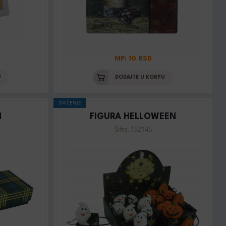
MP: 10 RSD
U
DODAJTE U KORPU
SNIŽENJE
N
FIGURA HELLOWEEN
Šifra: 152145