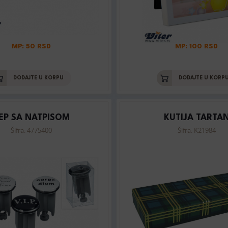
MP: 50 RSD
MP: 100 RSD
DODAJTE U KORPU
DODAJTE U KORP
EP SA NATPISOM
KUTIJA TARTA
Šifra: 4775400
Šifra: K21984