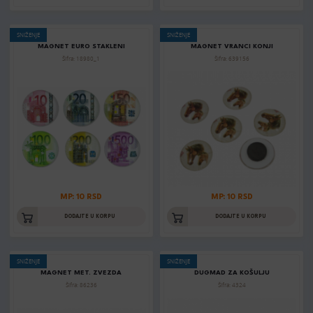
SNIŽENJE
SNIŽENJE
MAGNET EURO STAKLENI
MAGNET VRANCI KONJI
Šifra: 18980_1
Šifra: 639156
MP: 10 RSD
MP: 10 RSD
DODAJTE U KORPU
DODAJTE U KORPU
SNIŽENJE
SNIŽENJE
MAGNET MET. ZVEZDA
DUGMAD ZA KOŠULJU
Šifra: 86236
Šifra: 4324