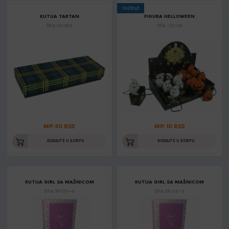
SNIŽENJE
KUTIJA TARTAN
FIGURA HELLOWEEN
Šifra: K21984
Šifra: 152145
MP: 50 RSD
MP: 10 RSD
DODAJTE U KORPU
DODAJTE U KORPU
KUTIJA GIRL SA MAŠNICOM
KUTIJA GIRL SA MAŠNICOM
Šifra: 391031-4
Šifra: 391031-3