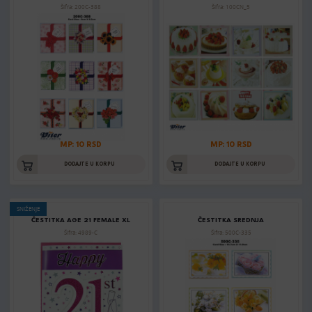
Šifra: 200C-388
Šifra: 100CN_5
MP: 10 RSD
MP: 10 RSD
DODAJTE U KORPU
DODAJTE U KORPU
SNIŽENJE
ČESTITKA AGE 21 FEMALE XL
ČESTITKA SREDNJA
Šifra: 4989-C
Šifra: 500C-335