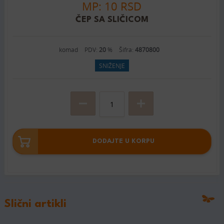
MP: 10 RSD
ČEP SA SLIČICOM
komad
PDV:
20
%
Šifra:
4870800
SNIŽENJE
DODAJTE U KORPU
Slični artikli