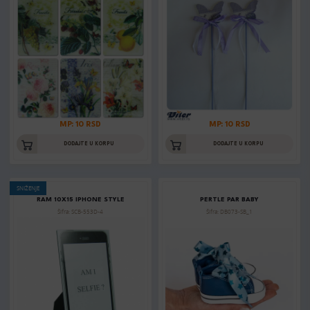
MP: 10 RSD
MP: 10 RSD
DODAJTE U KORPU
DODAJTE U KORPU
SNIŽENJE
RAM 10X15 IPHONE STYLE
PERTLE PAR BABY
Šifra: SCB-553D-4
Šifra: DB073-SB_1