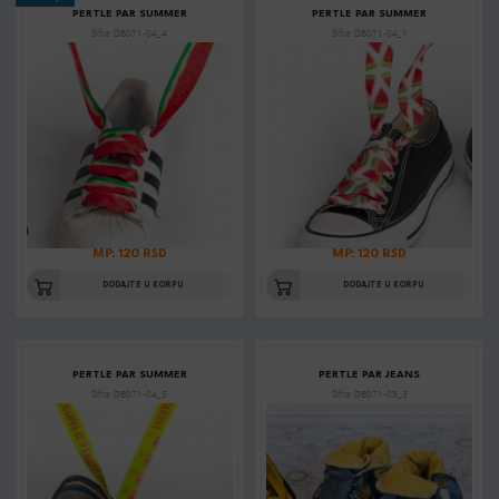
PERTLE PAR SUMMER
PERTLE PAR SUMMER
Šifra: DB071-04_4
Šifra: DB071-04_1
MP: 120 RSD
MP: 120 RSD
DODAJTE U KORPU
DODAJTE U KORPU
PERTLE PAR SUMMER
PERTLE PAR JEANS
Šifra: DB071-04_5
Šifra: DB071-03_3