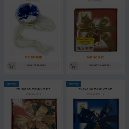
Šifra: 440602
Šifra: 803M_8
MP: 50 RSD
MP: 50 RSD
DODAJTE U KORPU
DODAJTE U KORPU
SNIŽENJE
SNIŽENJE
KUTIJA SA MASNOM M+
KUTIJA SA MASNOM M+
Šifra: 803Mx_9
Šifra: 803Mx_10