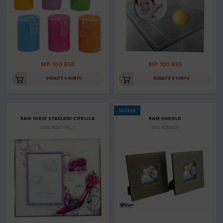
MP: 100 RSD
MP: 100 RSD
DODAJTE U KORPU
DODAJTE U KORPU
SNIŽENJE
RAM 10X15 STAKLENI CIPELICA
RAM HAROLD
Šifra: HS24719A_1
Šifra: 4059000