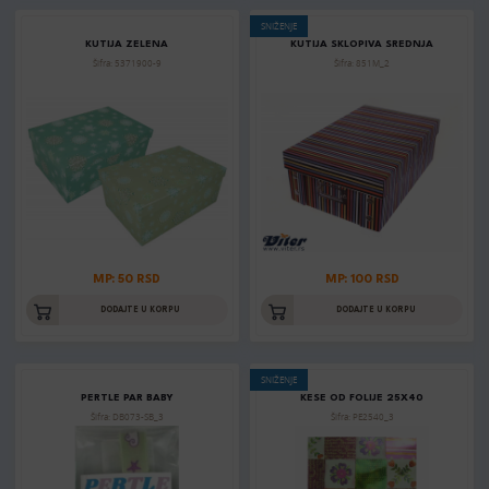
SNIŽENJE
KUTIJA ZELENA
KUTIJA SKLOPIVA SREDNJA
Šifra: 5371900-9
Šifra: 851M_2
MP: 50 RSD
MP: 100 RSD
DODAJTE U KORPU
DODAJTE U KORPU
SNIŽENJE
PERTLE PAR BABY
KESE OD FOLIJE 25X40
Šifra: DB073-SB_3
Šifra: PE2540_3