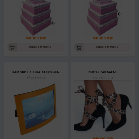
MP: 100 RSD
MP: 100 RSD
DODAJTE U KORPU
DODAJTE U KORPU
RAM 13X18 6 BOJA ZAKRIVLJEN
PERTLE PAR SAFARI
Šifra: 955684_6
Šifra: DB071-01_3