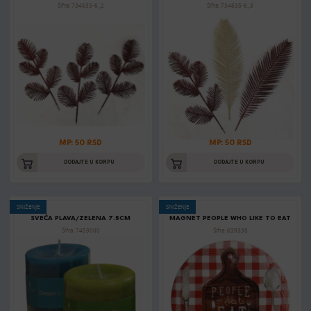
Šifra: 734635-6_2
Šifra: 734635-6_3
MP: 50 RSD
MP: 50 RSD
DODAJTE U KORPU
DODAJTE U KORPU
SNIŽENJE
SNIŽENJE
SVEĆA PLAVA/ZELENA 7.5CM
MAGNET PEOPLE WHO LIKE TO EAT
Šifra: 7459000
Šifra: 639338