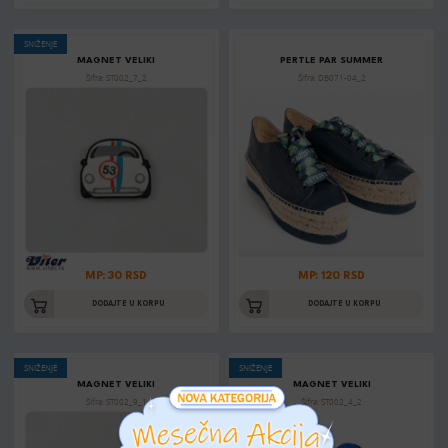
SNIŽENJE
MAGNET VELIKI
PERTLE PAR SUMMER
Šifra: ST002_7_2
Šifra: DB071-04_2
MP: 30 RSD
MP: 120 RSD
DODAJTE U KORPU
DODAJTE U KORPU
SNIŽENJE
SNIŽENJE
MAGNET VELIKI
MAGNET VELIKI
Šifra: ST002_9_1
Šifra: ST002_4_2