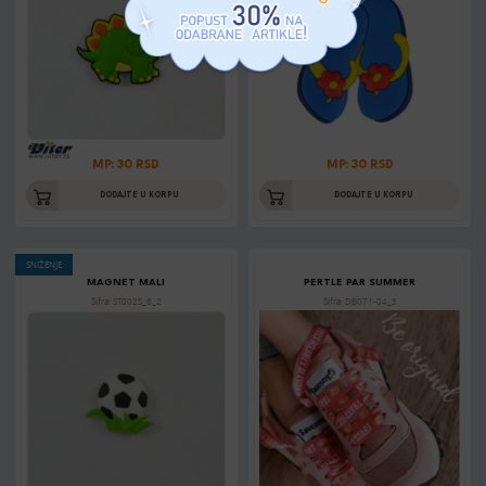
MP: 30 RSD
MP: 30 RSD
DODAJTE U KORPU
DODAJTE U KORPU
SNIŽENJE
MAGNET MALI
PERTLE PAR SUMMER
Šifra: ST002S_6_2
Šifra: DB071-04_3