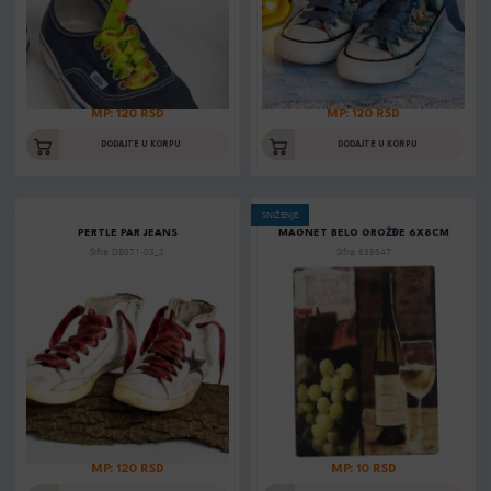
MP: 120 RSD
MP: 120 RSD
DODAJTE U KORPU
DODAJTE U KORPU
SNIŽENJE
PERTLE PAR JEANS
MAGNET BELO GROŽĐE 6X8CM
Šifra: DB071-03_2
Šifra: 639647
MP: 120 RSD
MP: 10 RSD