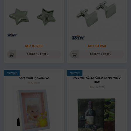
MP: 10 RSD
MP: 50 RSD
DODAJTE U KORPU
DODAJTE U KORPU
SNIŽENJE
SNIŽENJE
RAM 10x15 HALJINICA
PODMETAČ ZA ČAŠU CRNO VINO
11X11
Šifra: KT28F
Šifra: 147178