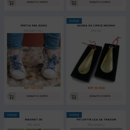
DODAJTE U KORPU
DODAJTE U KORPU
SNIŽENJE
PERTLE PAR JEANS
KASIKA ZA CIPELE MESING
Šifra: DB071-03_1
Šifra: 924
MP: 120 RSD
MP: 10 RSD
DODAJTE U KORPU
DODAJTE U KORPU
SNIŽENJE
SNIŽENJE
MAGNET 3D
PIK LEPTIR LILA SA TRAKOM
Šifra: 20673
Šifra: 439430_2