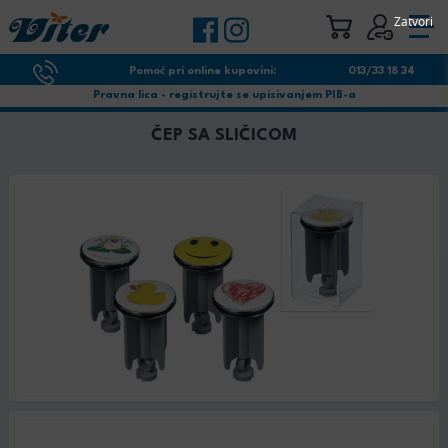
Zatvori
Pomoć pri online kupovini:
013/33 18 34
Pravna lica - registrujte se upisivanjem PIB-a
ČEP SA SLIČICOM