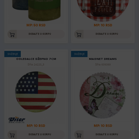
MP: 50 RSD
MP: 10 RSD
DODAJTE U KORPU
DODAJTE U KORPU
SNIŽENJE
SNIŽENJE
OGLEDALCE DŽEPNO 7CM
MAGNET DREAMS
Šifra: 24220_5
Šifra: 639369
MP: 10 RSD
MP: 10 RSD
DODAJTE U KORPU
DODAJTE U KORPU