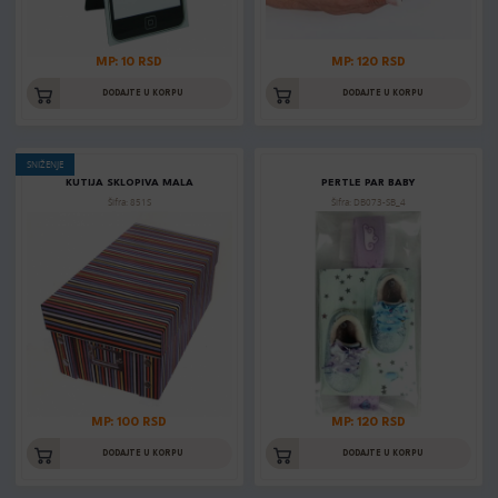
MP: 10 RSD
MP: 120 RSD
DODAJTE U KORPU
DODAJTE U KORPU
SNIŽENJE
KUTIJA SKLOPIVA MALA
PERTLE PAR BABY
Šifra: 851S
Šifra: DB073-SB_4
MP: 100 RSD
MP: 120 RSD
DODAJTE U KORPU
DODAJTE U KORPU