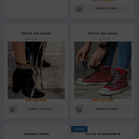
MP: 120 RSD
DODAJTE U KORPU
PERTLE PAR SAFARI
PERTLE PAR SAFARI
Šifra: DB071-01_2
Šifra: DB071-01_1
MP: 120 RSD
MP: 120 RSD
DODAJTE U KORPU
DODAJTE U KORPU
SNIŽENJE
UKRASNA TRAKA
KUTIJA SA MASNOM M