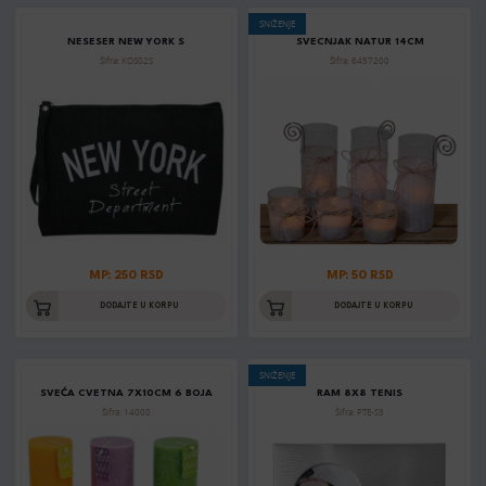
SNIŽENJE
NESESER NEW YORK S
SVECNJAK NATUR 14CM
Šifra: KOS02S
Šifra: 6457200
MP: 250 RSD
MP: 50 RSD
DODAJTE U KORPU
DODAJTE U KORPU
SNIŽENJE
SVEĆA CVETNA 7X10CM 6 BOJA
RAM 8X8 TENIS
Šifra: 14000
Šifra: PTE-S3