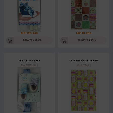
MP: 120 RSD
MP: 10 RSD
DODAJTE U KORPU
DODAJTE U KORPU
PERTLE PAR BABY
KESE OD FOLIJE 25X40
Šifra: DB073-SB_2
Šifra: PE2540_1