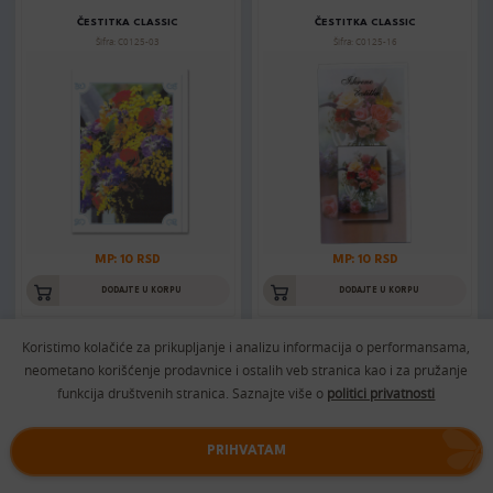
ČESTITKA CLASSIC
ČESTITKA CLASSIC
Šifra: C0125-03
Šifra: C0125-16
MP: 10 RSD
MP: 10 RSD
DODAJTE U KORPU
DODAJTE U KORPU
Koristimo kolačiće za prikupljanje i analizu informacija o performansama,
neometano korišćenje prodavnice i ostalih veb stranica kao i za pružanje
ČESTITKA CLASSIC
ČESTITKA CLASSIC
funkcija društvenih stranica. Saznajte više o
politici privatnosti
Šifra: C0125-11
Šifra: C0125-08
PRIHVATAM