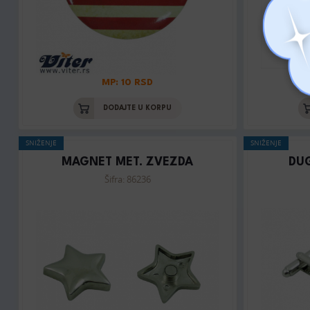
MP: 10 RSD
DODAJTE U KORPU
SNIŽENJE
SNIŽENJE
MAGNET MET. ZVEZDA
DU
Šifra: 86236