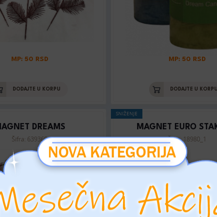
MP: 50 RSD
MP: 50 RSD
DODAJTE U KORPU
DODAJTE U KORP
SNIŽENJE
AGNET DREAMS
MAGNET EURO STA
Šifra: 639369
Šifra: 18980_1