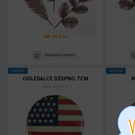
MP: 50 RSD
DODAJTE U KORPU
SNIŽENJE
SNIŽENJE
OGLEDALCE DŽEPNO 7CM
M
Šifra: 24220_5