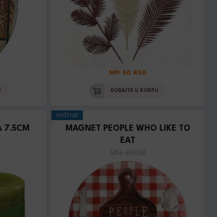
MP: 50 RSD
U
DODAJTE U KORPU
SNIŽENJE
 7.5CM
MAGNET PEOPLE WHO LIKE TO
EAT
Šifra: 639338