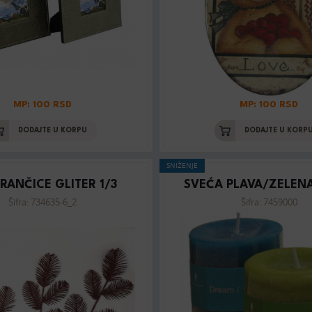
MP: 100 RSD
MP: 100 RSD
DODAJTE U KORPU
DODAJTE U KORP
SNIŽENJE
RANČICE GLITER 1/3
SVEĆA PLAVA/ZELENA
Šifra: 734635-6_2
Šifra: 7459000