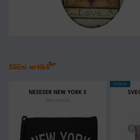
Slični artikli
SNIŽENJE
NESESER NEW YORK S
SVE
Šifra: KOS02S