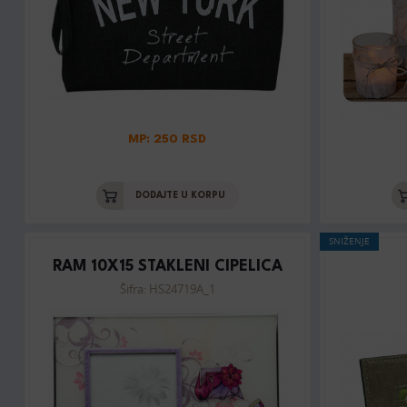
MP: 250 RSD
DODAJTE U KORPU
SNIŽENJE
RAM 10X15 STAKLENI CIPELICA
Šifra: HS24719A_1