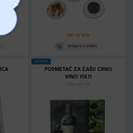
MP: 10 RSD
U
DODAJTE U KORPU
SNIŽENJE
ICA
PODMETAČ ZA ČAŠU CRNO
VINO 11X11
Šifra: 147178