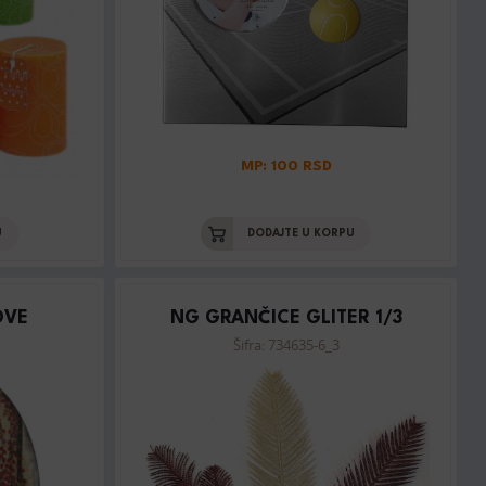
MP: 100 RSD
U
DODAJTE U KORPU
OVE
NG GRANČICE GLITER 1/3
Šifra: 734635-6_3