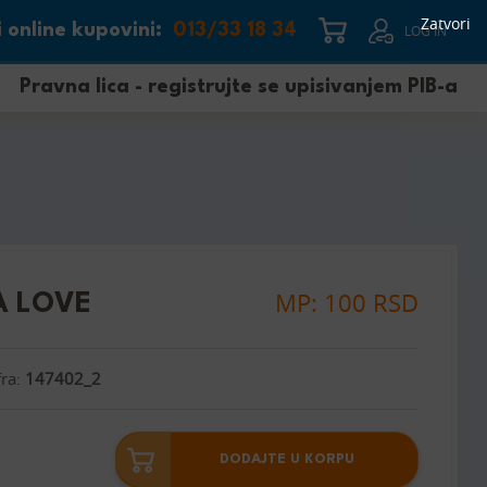
Zatvori
 online kupovini:
013/33 18 34
LOG IN
Pravna lica - registrujte se upisivanjem PIB-a
MP: 100 RSD
A LOVE
fra:
147402_2
DODAJTE U KORPU