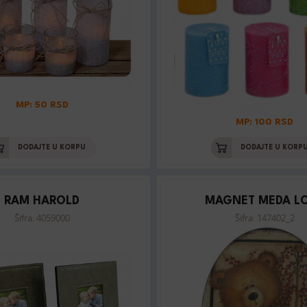
MP: 50 RSD
MP: 100 RSD
DODAJTE U KORPU
DODAJTE U KORP
RAM HAROLD
MAGNET MEDA L
Šifra: 4059000
Šifra: 147402_2