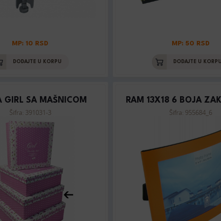
MP: 10 RSD
MP: 50 RSD
DODAJTE U KORPU
DODAJTE U KORP
A GIRL SA MAŠNICOM
RAM 13X18 6 BOJA ZA
Šifra: 391031-3
Šifra: 955684_6