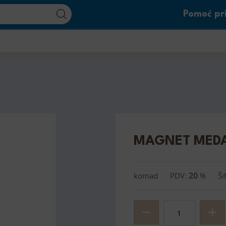
Pomoć pri
MAGNET MED
komad
PDV:
20
%
Ši