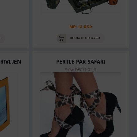
MP: 10 RSD
U
DODAJTE U KORPU
KRIVLJEN
PERTLE PAR SAFARI
Šifra: DB071-01_3