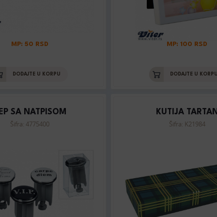
MP: 50 RSD
MP: 100 RSD
DODAJTE U KORPU
DODAJTE U KORP
EP SA NATPISOM
KUTIJA TARTA
Šifra: 4775400
Šifra: K21984