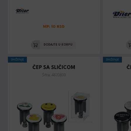
MP: 10 RSD
DODAJTE U KORPU
SNIŽENJE
SNIŽENJE
ČEP SA SLIČICOM
Č
Šifra: 4870800