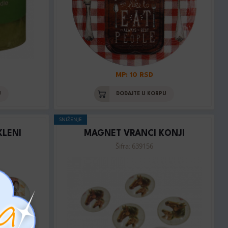
MP: 10 RSD
U
DODAJTE U KORPU
SNIŽENJE
KLENI
MAGNET VRANCI KONJI
Šifra: 639156