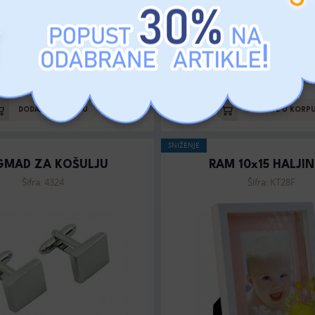
MP: 10 RSD
MP: 10 RSD
DODAJTE U KORPU
DODAJTE U KORP
SNIŽENJE
GMAD ZA KOŠULJU
RAM 10x15 HALJIN
Šifra: 4324
Šifra: KT28F