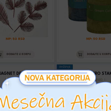
MP: 50 RSD
MP: 50 RSD
DODAJTE U KORPU
DODAJTE U KORP
SNIŽENJE
AGNET DREAMS
MAGNET EURO STA
Šifra: 639369
Šifra: 18980_1