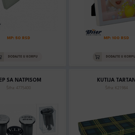
MP: 50 RSD
MP: 100 RSD
DODAJTE U KORPU
DODAJTE U KORP
EP SA NATPISOM
KUTIJA TARTA
Šifra: 4775400
Šifra: K21984