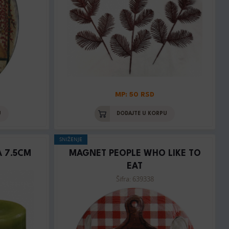
MP: 50 RSD
U
DODAJTE U KORPU
SNIŽENJE
 7.5CM
MAGNET PEOPLE WHO LIKE TO
EAT
Šifra: 639338