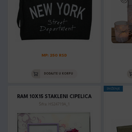
MP: 250 RSD
DODAJTE U KORPU
SNIŽENJE
RAM 10X15 STAKLENI CIPELICA
Šifra: HS24719A_1