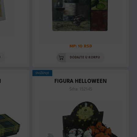
MP: 10 RSD
U
DODAJTE U KORPU
SNIŽENJE
N
FIGURA HELLOWEEN
Šifra: 152145