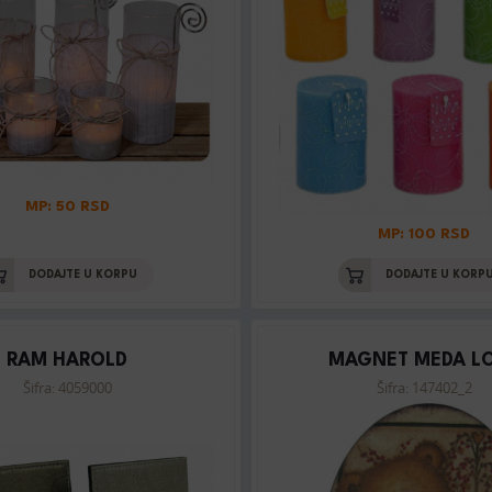
MP: 50 RSD
MP: 100 RSD
DODAJTE U KORPU
DODAJTE U KORP
RAM HAROLD
MAGNET MEDA L
Šifra: 4059000
Šifra: 147402_2