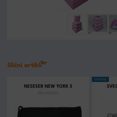
Slični artikli
SNIŽENJE
NESESER NEW YORK S
SVE
Šifra: KOS02S