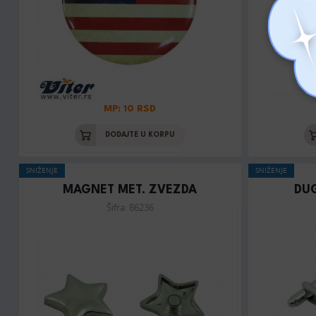
MP: 10 RSD
DODAJTE U KORPU
SNIŽENJE
SNIŽENJE
MAGNET MET. ZVEZDA
DU
Šifra: 86236