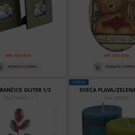
MP: 100 RSD
MP: 100 RSD
DODAJTE U KORPU
DODAJTE U KORP
SNIŽENJE
RANČICE GLITER 1/3
SVEĆA PLAVA/ZELENA
Šifra: 734635-6_1
Šifra: 7459000