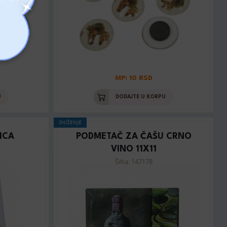
MP: 10 RSD
U
DODAJTE U KORPU
SNIŽENJE
ICA
PODMETAČ ZA ČAŠU CRNO
VINO 11X11
Šifra: 147178