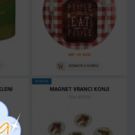
MP: 10 RSD
U
DODAJTE U KORPU
SNIŽENJE
KLENI
MAGNET VRANCI KONJI
Šifra: 639156