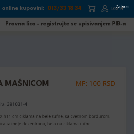
Zatvori
 online kupovini:
013/33 18 34
LOG IN
Pravna lica - registrujte se upisivanjem PIB-a
MP: 100 RSD
SA MAŠNICOM
fra:
391031-4
28 X h11 cm ciklama na bele tufne, sa cvetnom bordurom.
tra takodje dezenirana, bela na ciklama tufne.