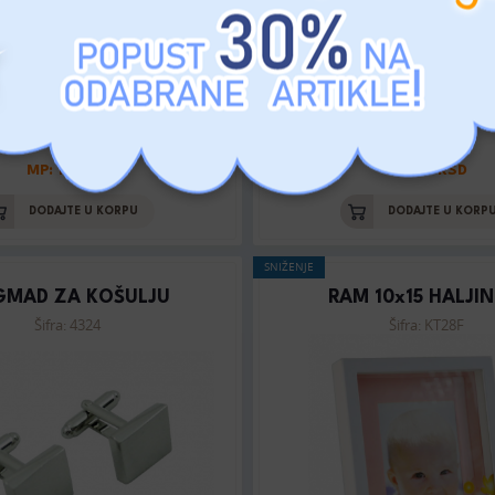
MP: 10 RSD
MP: 10 RSD
DODAJTE U KORPU
DODAJTE U KORP
SNIŽENJE
GMAD ZA KOŠULJU
RAM 10x15 HALJIN
Šifra: 4324
Šifra: KT28F