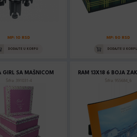
MP: 10 RSD
MP: 50 RSD
DODAJTE U KORPU
DODAJTE U KORP
A GIRL SA MAŠNICOM
RAM 13X18 6 BOJA ZA
Šifra: 391031-4
Šifra: 955684_6