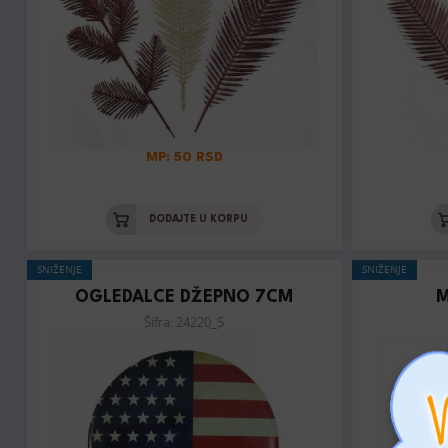
MP: 50 RSD
DODAJTE U KORPU
SNIŽENJE
SNIŽENJE
OGLEDALCE DŽEPNO 7CM
M
Šifra: 24220_5