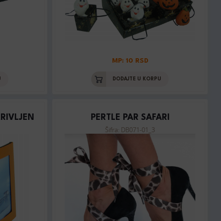
MP: 10 RSD
U
DODAJTE U KORPU
KRIVLJEN
PERTLE PAR SAFARI
Šifra: DB071-01_3