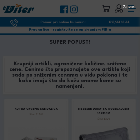
Zatvori
Pomoć pri online kupovini:
013/33 18 34
Pravna lica - registrujte se upisivanjem PIB-a
SUPER POPUST!
Krupniji artikli, ograničene količine, snižene
cene. Cenimo što prepoznajete ove artikle koji
sada po sniženim cenama u vidu poklona i te
kako imaju šta da kažu onome kome su
namenjeni.
KUTIJA CRVENA SANDALICA
NESESER DAISY SA OGLEDALCEM
16X11CM
Šifra: 31881
Šifra: B306