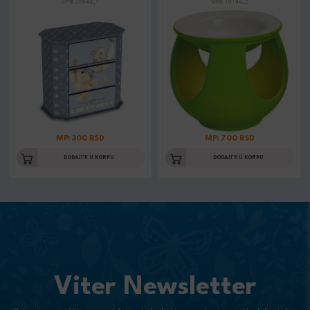
Šifra: 28643_1
Šifra: 10184_2
MP: 300 RSD
MP: 700 RSD
DODAJTE U KORPU
DODAJTE U KORPU
Viter Newsletter