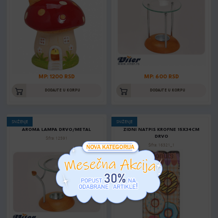
MP: 1200 RSD
MP: 600 RSD
DODAJTE U KORPU
DODAJTE U KORPU
SNIŽENJE
SNIŽENJE
AROMA LAMPA DRVO/METAL
ZIDNI NATPIS KROFNE 15X34CM
DRVO
Šifra: 12591
Šifra: 16321_1