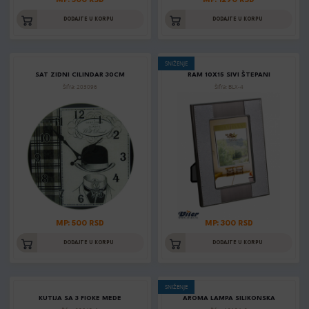
MP: 500 RSD
MP: 1290 RSD
DODAJTE U KORPU
DODAJTE U KORPU
SNIŽENJE
SAT ZIDNI CILINDAR 30CM
RAM 10X15 SIVI ŠTEPANI
Šifra: 203096
Šifra: BLX-4
MP: 500 RSD
MP: 300 RSD
DODAJTE U KORPU
DODAJTE U KORPU
SNIŽENJE
KUTIJA SA 3 FIOKE MEDE
AROMA LAMPA SILIKONSKA