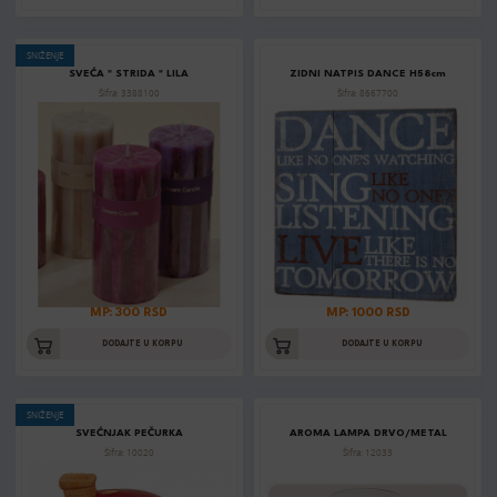
SNIŽENJE
SVEĆA " STRIDA " LILA
ZIDNI NATPIS DANCE H58cm
Šifra: 3388100
Šifra: 8667700
MP: 300 RSD
MP: 1000 RSD
DODAJTE U KORPU
DODAJTE U KORPU
SNIŽENJE
SVEĆNJAK PEČURKA
AROMA LAMPA DRVO/METAL
Šifra: 10020
Šifra: 12033