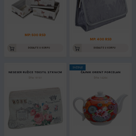
MP: 500 RSD
MP: 400 RSD
DODAJTE U KORPU
DODAJTE U KORPU
SNIŽENJE
NESESER RUŽICE TEKSTIL 27X16CM
ČAJNIK ORIENT PORCELAN
Šifra: 19181
Šifra: 14264