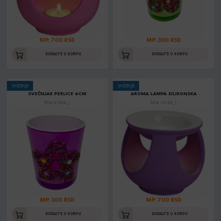
MP: 700 RSD
MP: 300 RSD
DODAJTE U KORPU
DODAJTE U KORPU
SNIŽENJE
SNIŽENJE
SVEĆNJAK PERLICE 6CM
AROMA LAMPA SILIKONSKA
Šifra: 21364_1
Šifra: 10184_1
MP: 300 RSD
MP: 700 RSD
DODAJTE U KORPU
DODAJTE U KORPU