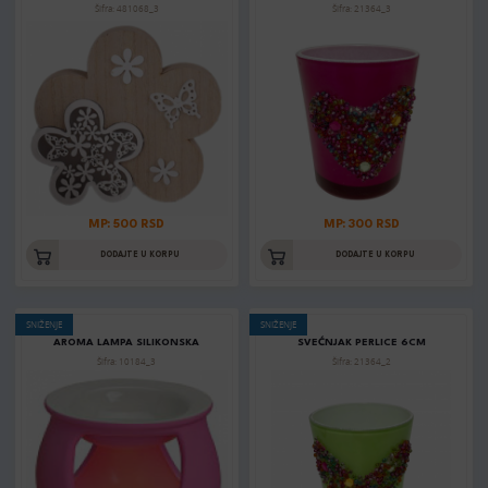
Šifra: 481068_3
Šifra: 21364_3
MP: 500 RSD
MP: 300 RSD
DODAJTE U KORPU
DODAJTE U KORPU
SNIŽENJE
SNIŽENJE
AROMA LAMPA SILIKONSKA
SVEĆNJAK PERLICE 6CM
Šifra: 10184_3
Šifra: 21364_2