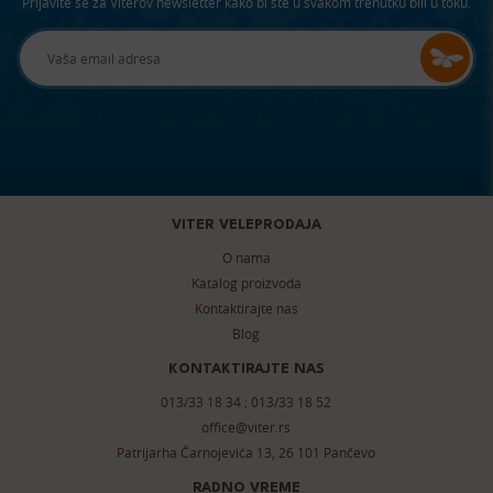
Prijavite se za Viterov newsletter kako bi ste u svakom trenutku bili u toku.
VITER VELEPRODAJA
O nama
Katalog proizvoda
Kontaktirajte nas
Blog
KONTAKTIRAJTE NAS
013/33 18 34
;
013/33 18 52
office@viter.rs
Patrijarha Čarnojevića 13, 26 101 Pančevo
RADNO VREME