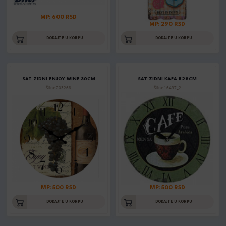
MP: 600 RSD
MP: 290 RSD
DODAJTE U KORPU
DODAJTE U KORPU
SAT ZIDNI ENJOY WINE 30CM
SAT ZIDNI KAFA R28CM
Šifra: 203268
Šifra: 16497_2
MP: 500 RSD
MP: 500 RSD
DODAJTE U KORPU
DODAJTE U KORPU