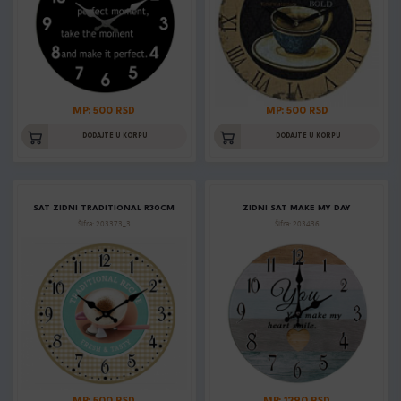
MP: 500 RSD
MP: 500 RSD
DODAJTE U KORPU
DODAJTE U KORPU
SAT ZIDNI TRADITIONAL R30CM
ZIDNI SAT MAKE MY DAY
Šifra: 203373_3
Šifra: 203436