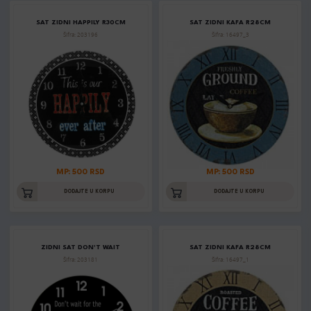
SAT ZIDNI HAPPILY R30CM
SAT ZIDNI KAFA R28CM
Šifra: 203196
Šifra: 16497_3
MP: 500 RSD
MP: 500 RSD
DODAJTE U KORPU
DODAJTE U KORPU
ZIDNI SAT DON'T WAIT
SAT ZIDNI KAFA R28CM
Šifra: 203181
Šifra: 16497_1