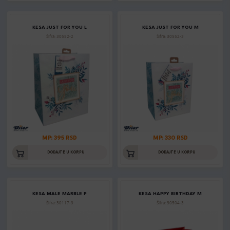
KESA JUST FOR YOU L
KESA JUST FOR YOU M
Šifra: 30552-2
Šifra: 30552-3
MP: 395 RSD
MP: 330 RSD
DODAJTE U KORPU
DODAJTE U KORPU
KESA MALE MARBLE P
KESA HAPPY BIRTHDAY M
Šifra: 30117-9
Šifra: 30504-3