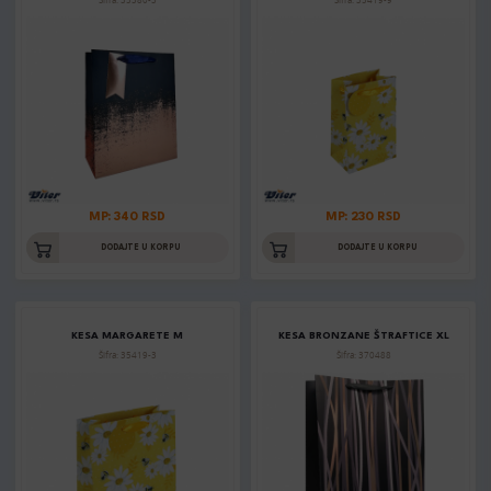
Šifra: 35380-3
Šifra: 35419-9
MP: 340 RSD
MP: 230 RSD
DODAJTE U KORPU
DODAJTE U KORPU
KESA MARGARETE M
KESA BRONZANE ŠTRAFTICE XL
Šifra: 35419-3
Šifra: 370488