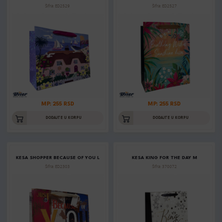
Šifra: ED2529
Šifra: ED2527
MP: 255 RSD
MP: 255 RSD
DODAJTE U KORPU
DODAJTE U KORPU
KESA SHOPPER BECAUSE OF YOU L
KESA KING FOR THE DAY M
Šifra: ED2303
Šifra: 370072