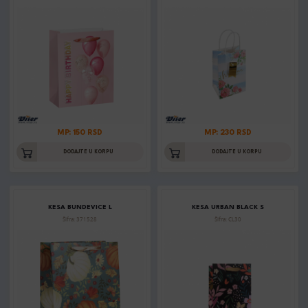
MP: 150 RSD
MP: 230 RSD
DODAJTE U KORPU
DODAJTE U KORPU
KESA BUNDEVICE L
KESA URBAN BLACK S
Šifra: 371528
Šifra: CL30