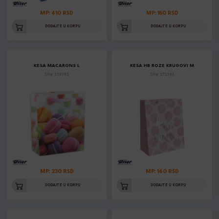
MP: 410 RSD
MP: 150 RSD
DODAJTE U KORPU
DODAJTE U KORPU
KESA MACARONS L
KESA HB ROZE KRUGOVI M
Šifra: 339763
Šifra: 370398
MP: 230 RSD
MP: 160 RSD
DODAJTE U KORPU
DODAJTE U KORPU