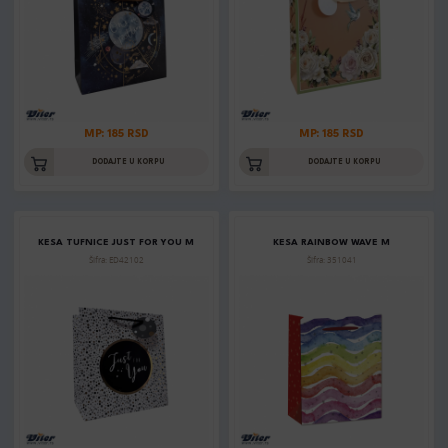
MP: 185 RSD
MP: 185 RSD
DODAJTE U KORPU
DODAJTE U KORPU
KESA TUFNICE JUST FOR YOU M
KESA RAINBOW WAVE M
Šifra: ED42102
Šifra: 351041