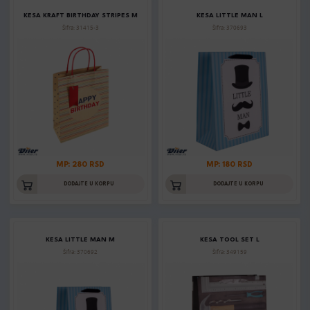
KESA KRAFT BIRTHDAY STRIPES M
KESA LITTLE MAN L
Šifra: 31415-3
Šifra: 370693
MP: 280 RSD
MP: 180 RSD
DODAJTE U KORPU
DODAJTE U KORPU
KESA LITTLE MAN M
KESA TOOL SET L
Šifra: 370692
Šifra: 349159