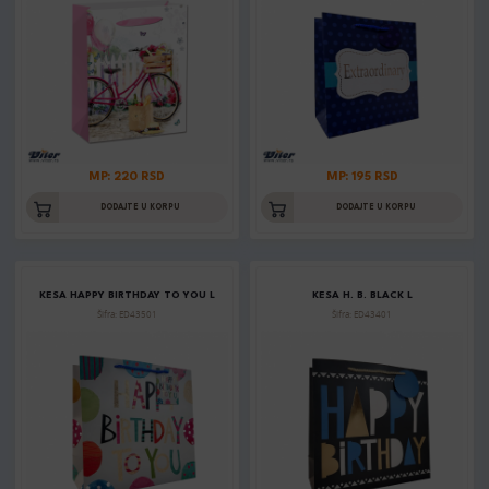
MP: 220 RSD
MP: 195 RSD
DODAJTE U KORPU
DODAJTE U KORPU
KESA HAPPY BIRTHDAY TO YOU L
KESA H. B. BLACK L
Šifra: ED43501
Šifra: ED43401