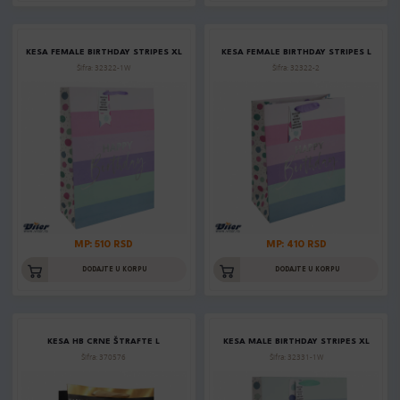
KESA FEMALE BIRTHDAY STRIPES XL
KESA FEMALE BIRTHDAY STRIPES L
Šifra: 32322-1W
Šifra: 32322-2
MP: 510 RSD
MP: 410 RSD
DODAJTE U KORPU
DODAJTE U KORPU
KESA HB CRNE ŠTRAFTE L
KESA MALE BIRTHDAY STRIPES XL
Šifra: 370576
Šifra: 32331-1W