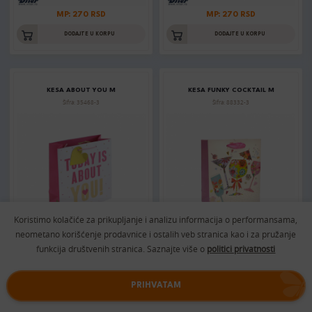
MP: 270 RSD
MP: 270 RSD
DODAJTE U KORPU
DODAJTE U KORPU
KESA ABOUT YOU M
KESA FUNKY COCKTAIL M
Šifra: 35468-3
Šifra: 88332-3
Koristimo kolačiće za prikupljanje i analizu informacija o performansama,
neometano korišćenje prodavnice i ostalih veb stranica kao i za pružanje
MP: 333 RSD
MP: 160 RSD
funkcija društvenih stranica. Saznajte više o
politici privatnosti
DODAJTE U KORPU
DODAJTE U KORPU
PRIHVATAM