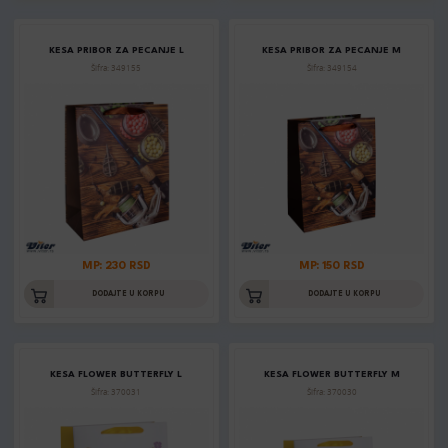
KESA PRIBOR ZA PECANJE L
KESA PRIBOR ZA PECANJE M
Šifra: 349155
Šifra: 349154
MP: 230 RSD
MP: 150 RSD
DODAJTE U KORPU
DODAJTE U KORPU
KESA FLOWER BUTTERFLY L
KESA FLOWER BUTTERFLY M
Šifra: 370031
Šifra: 370030