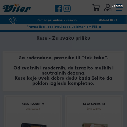
Zatvori
Pomoć pri online kupovini:
013/33 18 34
Pravna lica - registrujte se upisivanjem PIB-a
Kese - Za svaku priliku
Za rođendane, praznike ili “tek tako”.
Od cvetnih i modernih, do izrazito muških i
neutralnih dezena.
Kese koje uvek dobro dođu kada želite da
poklon izgleda kompletno.
KESA PLANET M
KESA KOLIBRI M
Šifra: ED2523
Šifra: ED2402