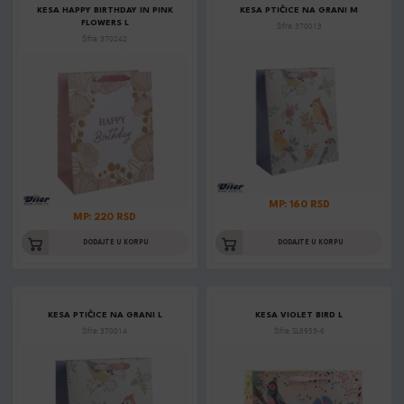
KESA HAPPY BIRTHDAY IN PINK
KESA PTIČICE NA GRANI M
FLOWERS L
Šifra: 370013
Šifra: 370242
MP: 160 RSD
MP: 220 RSD
DODAJTE U KORPU
DODAJTE U KORPU
KESA PTIČICE NA GRANI L
KESA VIOLET BIRD L
Šifra: 370014
Šifra: SL8953-6