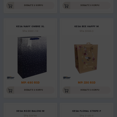
DODAJTE U KORPU
DODAJTE U KORPU
KESA NAVY OMBRE XL
KESA BEE HAPPY M
Šifra: 30861-1W
Šifra: 30588-3
MP: 480 RSD
MP: 330 RSD
DODAJTE U KORPU
DODAJTE U KORPU
KESA ROZE BALONI M
KESA FLORAL STRIPE P
Šifra: 339766
Šifra: 31430-9