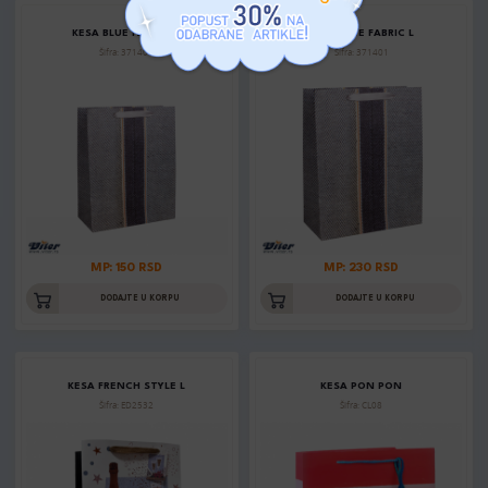
KESA BLUE FABRIC M
KESA BLUE FABRIC L
Šifra: 371400
Šifra: 371401
MP: 150 RSD
MP: 230 RSD
DODAJTE U KORPU
DODAJTE U KORPU
KESA FRENCH STYLE L
KESA PON PON
Šifra: ED2532
Šifra: CL08