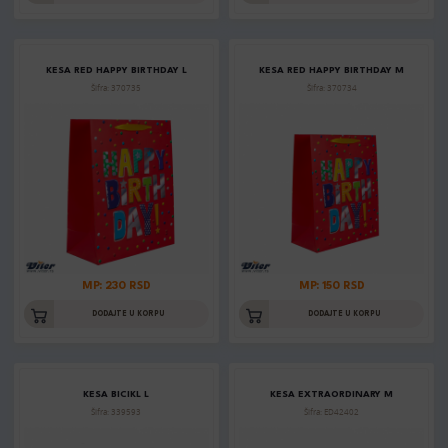
KESA RED HAPPY BIRTHDAY L
KESA RED HAPPY BIRTHDAY M
Šifra: 370735
Šifra: 370734
MP: 230 RSD
MP: 150 RSD
DODAJTE U KORPU
DODAJTE U KORPU
KESA BICIKL L
KESA EXTRAORDINARY M
Šifra: 339593
Šifra: ED42402