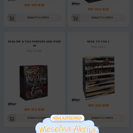
MP: 100 RSD
MP: 260 RSD
DODAJTE U KORPU
DODAJTE U KORPU
KESA ME & YOU FOREVER AND EVER
KESA TO YOU L
M
Šifra: CL40-2
Šifra: 371598
MP: 220 RSD
MP: 170 RSD
DODAJTE U KORPU
DODAJTE U KORPU