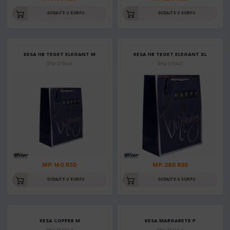
DODAJTE U KORPU
DODAJTE U KORPU
KESA HB TEGET ELEGANT M
KESA HB TEGET ELEGANT XL
Šifra: 370645
Šifra: 370647
MP: 160 RSD
MP: 280 RSD
DODAJTE U KORPU
DODAJTE U KORPU
KESA COPPER M
KESA MARGARETE P