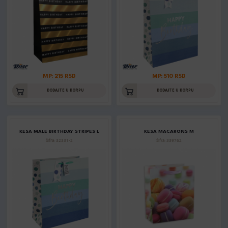
MP: 215 RSD
MP: 510 RSD
DODAJTE U KORPU
DODAJTE U KORPU
KESA MALE BIRTHDAY STRIPES L
KESA MACARONS M
Šifra: 32331-2
Šifra: 339762