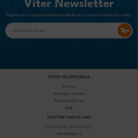
Viter Newsletter
Prijavite se za Viterov newsletter kako bi ste u svakom trenutku bili u toku.
VITER VELEPRODAJA
O nama
Katalog proizvoda
Kontaktirajte nas
Blog
KONTAKTIRAJTE NAS
013/33 18 34
;
013/33 18 52
office@viter.rs