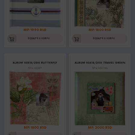
MP: 1990 RSD
MP: 1800 RSD
DODAJTE U KORPU
DODAJTE U KORPU
ALBUM 10X15/200 BUTTERFLY
ALBUM 10X15/200 TRAVEL GREEN
Šifra: K2937
Šifra: K2913G
MP: 1800 RSD
MP: 2000 RSD