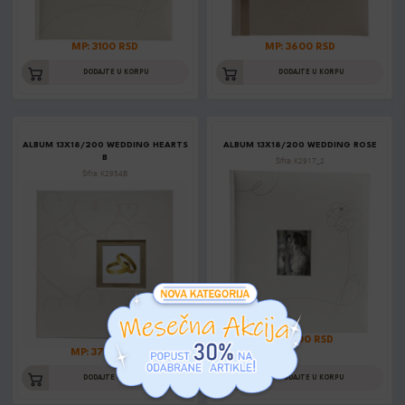
MP: 3100 RSD
MP: 3600 RSD
DODAJTE U KORPU
DODAJTE U KORPU
ALBUM 13X18/200 WEDDING HEARTS
ALBUM 13X18/200 WEDDING ROSE
B
Šifra: K2917_2
Šifra: K2954B
MP: 3100 RSD
MP: 3750 RSD
DODAJTE U KORPU
DODAJTE U KORPU