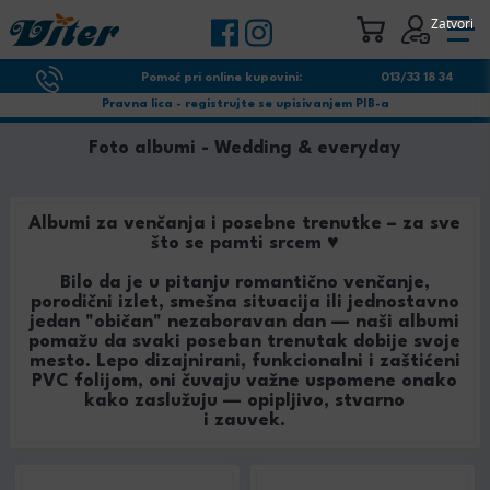
Zatvori
Pomoć pri online kupovini:
013/33 18 34
Pravna lica - registrujte se upisivanjem PIB-a
Foto albumi - Wedding & everyday
Albumi za venčanja i posebne trenutke – za sve
što se pamti srcem ♥
Bilo da je u pitanju romantično venčanje,
porodični izlet, smešna situacija ili jednostavno
jedan "običan" nezaboravan dan — naši albumi
pomažu da svaki poseban trenutak dobije svoje
mesto. Lepo dizajnirani, funkcionalni i zaštićeni
PVC folijom, oni čuvaju važne uspomene onako
kako zaslužuju — opipljivo, stvarno
i zauvek.