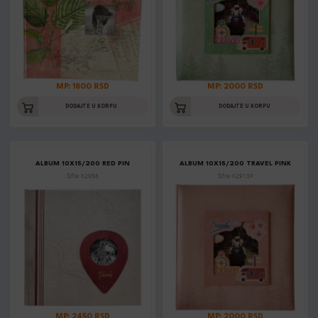
MP: 1800 RSD
MP: 2000 RSD
DODAJTE U KORPU
DODAJTE U KORPU
ALBUM 10X15/200 RED PIN
ALBUM 10X15/200 TRAVEL PINK
Šifra: K2956
Šifra: K2913P
MP: 2450 RSD
MP: 2000 RSD