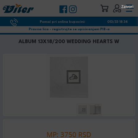
Zatvori
Pomoć pri online kupovini:
013/33 18 34
Pravna lica - registrujte se upisivanjem PIB-a
ALBUM 13X18/200 WEDDING HEARTS W
MP: 3750 RSD