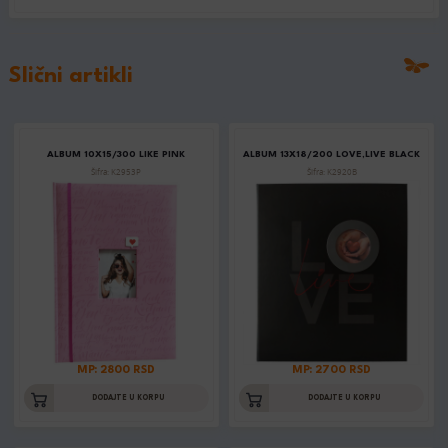
Slični artikli
ALBUM 10X15/300 LIKE PINK
ALBUM 13X18/200 LOVE,LIVE BLACK
Šifra: K2953P
Šifra: K2920B
MP: 2800 RSD
MP: 2700 RSD
DODAJTE U KORPU
DODAJTE U KORPU