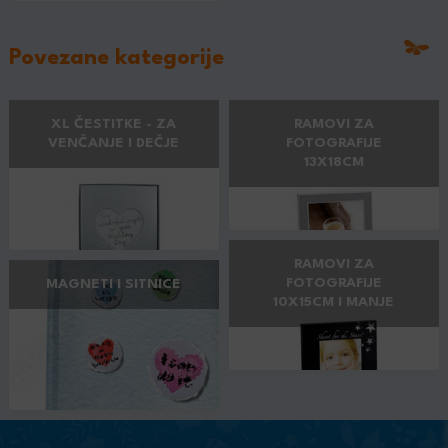
Povezane kategorije
XL ČESTITKE - ZA
RAMOVI ZA
VENČANJE I DEČJE
FOTOGRAFIJE
13X18CM
RAMOVI ZA
FOTOGRAFIJE
MAGNETI I SITNICE
10X15CM I MANJE