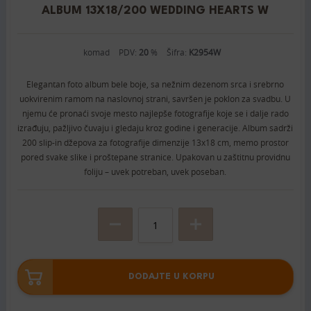
ALBUM 13X18/200 WEDDING HEARTS W
komad
PDV:
20
%
Šifra:
K2954W
Elegantan foto album bele boje, sa nežnim dezenom srca i srebrno
uokvirenim ramom na naslovnoj strani, savršen je poklon za svadbu. U
njemu će pronaći svoje mesto najlepše fotografije koje se i dalje rado
izrađuju, pažljivo čuvaju i gledaju kroz godine i generacije. Album sadrži
200 slip-in džepova za fotografije dimenzije 13x18 cm, memo prostor
pored svake slike i proštepane stranice. Upakovan u zaštitnu providnu
foliju – uvek potreban, uvek poseban.
DODAJTE U KORPU