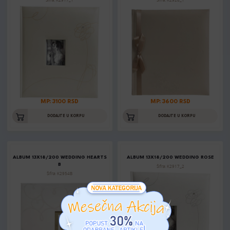
Šifra: K2917_1
Šifra: K2928_1
MP: 3100 RSD
MP: 3600 RSD
DODAJTE U KORPU
DODAJTE U KORPU
ALBUM 13X18/200 WEDDING HEARTS
ALBUM 13X18/200 WEDDING ROSE
B
Šifra: K2917_2
Šifra: K2954B