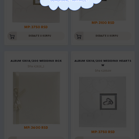
MP: 3100 RSD
MP: 3750 RSD
DODAJTE U KORPU
DODAJTE U KORPU
ALBUM 13X18/200 WEDDING BOX
ALBUM 13X18/200 WEDDING HEARTS
W
Šifra: K2928_2
Šifra: K2954W
MP: 3600 RSD
MP: 3750 RSD