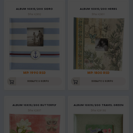
ALBUM 10X15/200 SIDRO
ALBUM 10X15/200 HERBS
Šifra: K2952
Šifra: K2931
MP: 1990 RSD
MP: 1800 RSD
DODAJTE U KORPU
DODAJTE U KORPU
ALBUM 10X15/200 BUTTERFLY
ALBUM 10X15/200 TRAVEL GREEN
Šifra: K2937
Šifra: K2913G