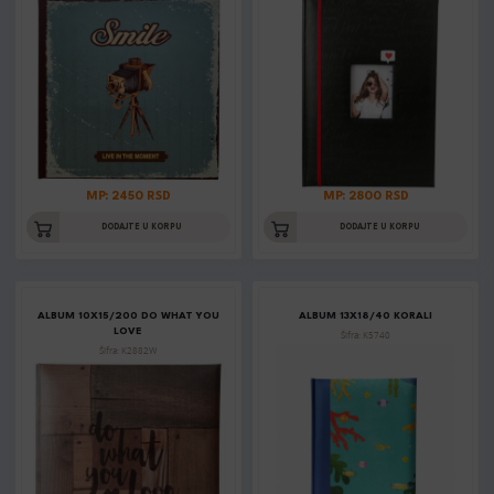
MP: 2450 RSD
MP: 2800 RSD
DODAJTE U KORPU
DODAJTE U KORPU
ALBUM 10X15/200 DO WHAT YOU
ALBUM 13X18/40 KORALI
LOVE
Šifra: K5740
Šifra: K2882W