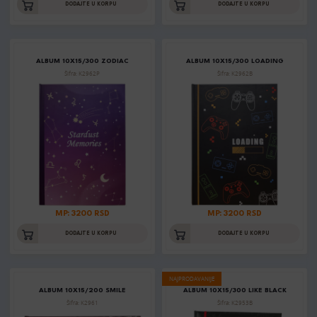
DODAJTE U KORPU
DODAJTE U KORPU
ALBUM 10X15/300 ZODIAC
ALBUM 10X15/300 LOADING
Šifra: K2962P
Šifra: K2962B
MP: 3200 RSD
MP: 3200 RSD
DODAJTE U KORPU
DODAJTE U KORPU
NAJPRODAVANIJE
ALBUM 10X15/200 SMILE
ALBUM 10X15/300 LIKE BLACK
Šifra: K2961
Šifra: K2953B