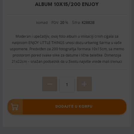
ALBUM 10X15/200 ENJOY
komad
PDV:
20
%
Šifra:
K2882B
Moderan i upečatljiv, ovaj foto album u imitaciji crnih cigala sa
natpisom ENJOY LITTLE THINGS unosi dozu urbanog šarma u vaše
uspomene. Predviđen za 200 fotografija formata 10x15cm, sa memo
prostorom pored svake slike za datume i lične beleške. Dimenzija
21x22cm – snažan podsetnik da u životu najviše vrede mali trenuci
DODAJTE U KORPU