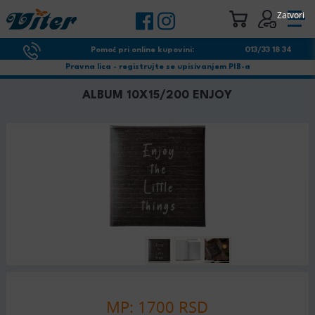
Zatvori
Pomoć pri online kupovini:
013/33 18 34
Pravna lica - registrujte se upisivanjem PIB-a
ALBUM 10X15/200 ENJOY
MP: 1700 RSD