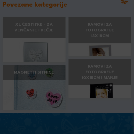
Povezane kategorije
XL ČESTITKE - ZA
RAMOVI ZA
VENČANJE I DEČJE
FOTOGRAFIJE
13X18CM
RAMOVI ZA
FOTOGRAFIJE
MAGNETI I SITNICE
10X15CM I MANJE