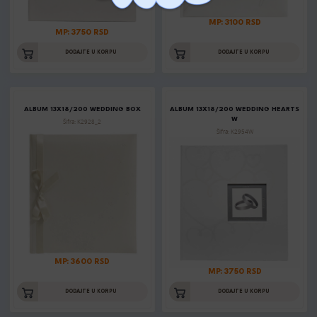
MP: 3100 RSD
MP: 3750 RSD
DODAJTE U KORPU
DODAJTE U KORPU
ALBUM 13X18/200 WEDDING BOX
ALBUM 13X18/200 WEDDING HEARTS
W
Šifra: K2928_2
Šifra: K2954W
MP: 3600 RSD
MP: 3750 RSD
DODAJTE U KORPU
DODAJTE U KORPU