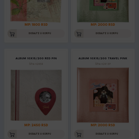
MP: 1800 RSD
MP: 2000 RSD
DODAJTE U KORPU
DODAJTE U KORPU
ALBUM 10X15/200 RED PIN
ALBUM 10X15/200 TRAVEL PINK
Šifra: K2956
Šifra: K2913P
MP: 2450 RSD
MP: 2000 RSD
DODAJTE U KORPU
DODAJTE U KORPU