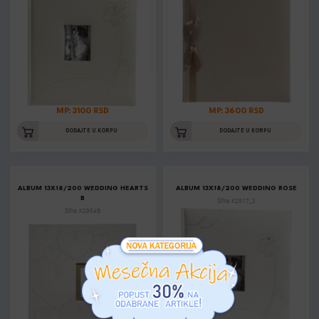
MP: 3100 RSD
MP: 3600 RSD
DODAJTE U KORPU
DODAJTE U KORPU
ALBUM 13X18/200 WEDDING HEARTS
ALBUM 13X18/200 WEDDING ROSE
B
Šifra: K2917_2
Šifra: K2954B