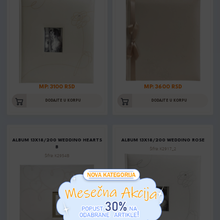
MP: 3100 RSD
MP: 3600 RSD
DODAJTE U KORPU
DODAJTE U KORPU
ALBUM 13X18/200 WEDDING HEARTS
ALBUM 13X18/200 WEDDING ROSE
B
Šifra: K2917_2
Šifra: K2954B