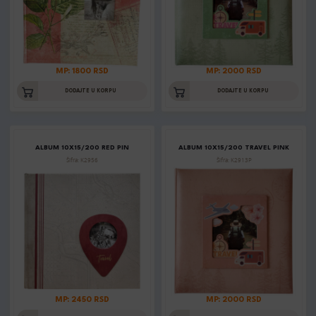
MP: 1800 RSD
MP: 2000 RSD
DODAJTE U KORPU
DODAJTE U KORPU
ALBUM 10X15/200 RED PIN
ALBUM 10X15/200 TRAVEL PINK
Šifra: K2956
Šifra: K2913P
MP: 2450 RSD
MP: 2000 RSD