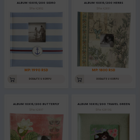
ALBUM 10X15/200 SIDRO
ALBUM 10X15/200 HERBS
Šifra: K2952
Šifra: K2931
MP: 1990 RSD
MP: 1800 RSD
DODAJTE U KORPU
DODAJTE U KORPU
ALBUM 10X15/200 BUTTERFLY
ALBUM 10X15/200 TRAVEL GREEN
Šifra: K2937
Šifra: K2913G