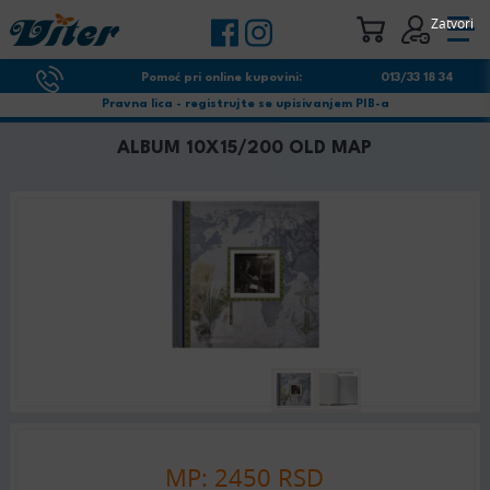
Zatvori
Pomoć pri online kupovini:
013/33 18 34
Pravna lica - registrujte se upisivanjem PIB-a
ALBUM 10X15/200 OLD MAP
MP: 2450 RSD