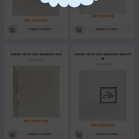
MP: 3100 RSD
MP: 3750 RSD
DODAJTE U KORPU
DODAJTE U KORPU
ALBUM 13X18/200 WEDDING BOX
ALBUM 13X18/200 WEDDING HEARTS
W
Šifra: K2928_2
Šifra: K2954W
MP: 3600 RSD
MP: 3750 RSD
DODAJTE U KORPU
DODAJTE U KORPU