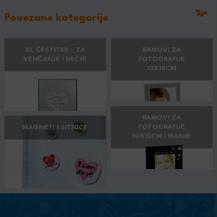
Povezane kategorije
XL ČESTITKE - ZA
RAMOVI ZA
VENČANJE I DEČJE
FOTOGRAFIJE
13X18CM
RAMOVI ZA
FOTOGRAFIJE
MAGNETI I SITNICE
10X15CM I MANJE