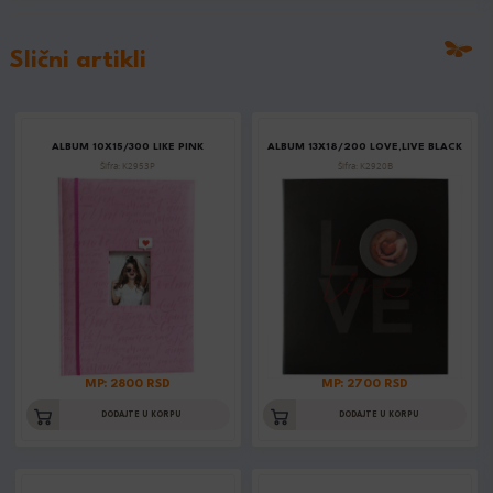
Slični artikli
ALBUM 10X15/300 LIKE PINK
ALBUM 13X18/200 LOVE,LIVE BLACK
Šifra: K2953P
Šifra: K2920B
MP: 2800 RSD
MP: 2700 RSD
DODAJTE U KORPU
DODAJTE U KORPU