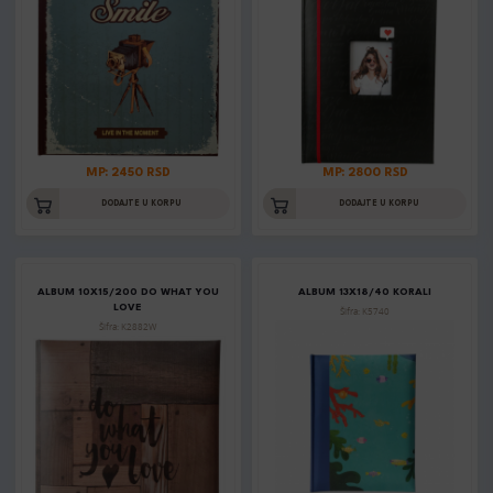
MP: 2450 RSD
MP: 2800 RSD
DODAJTE U KORPU
DODAJTE U KORPU
ALBUM 10X15/200 DO WHAT YOU
ALBUM 13X18/40 KORALI
LOVE
Šifra: K5740
Šifra: K2882W