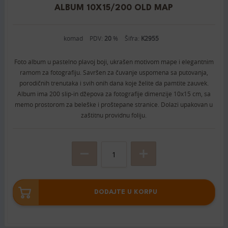
ALBUM 10X15/200 OLD MAP
komad
PDV:
20
%
Šifra:
K2955
Foto album u pastelno plavoj boji, ukrašen motivom mape i elegantnim
ramom za fotografiju. Savršen za čuvanje uspomena sa putovanja,
porodičnih trenutaka i svih onih dana koje želite da pamtite zauvek.
Album ima 200 slip-in džepova za fotografije dimenzije 10x15 cm, sa
memo prostorom za beleške i proštepane stranice. Dolazi upakovan u
zaštitnu providnu foliju.
DODAJTE U KORPU