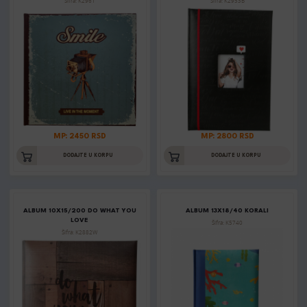
Šifra: K2961
Šifra: K2953B
MP: 2450 RSD
MP: 2800 RSD
DODAJTE U KORPU
DODAJTE U KORPU
ALBUM 10X15/200 DO WHAT YOU
ALBUM 13X18/40 KORALI
LOVE
Šifra: K5740
Šifra: K2882W