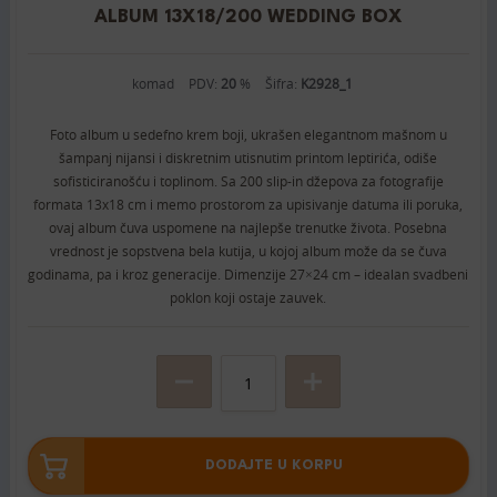
ALBUM 13X18/200 WEDDING BOX
komad
PDV:
20
%
Šifra:
K2928_1
Foto album u sedefno krem boji, ukrašen elegantnom mašnom u
šampanj nijansi i diskretnim utisnutim printom leptirića, odiše
sofisticiranošću i toplinom. Sa 200 slip-in džepova za fotografije
formata 13x18 cm i memo prostorom za upisivanje datuma ili poruka,
ovaj album čuva uspomene na najlepše trenutke života. Posebna
vrednost je sopstvena bela kutija, u kojoj album može da se čuva
godinama, pa i kroz generacije. Dimenzije 27×24 cm – idealan svadbeni
poklon koji ostaje zauvek.
DODAJTE U KORPU