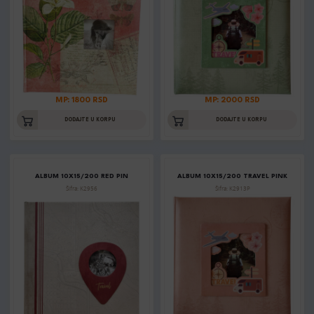
MP: 1800 RSD
MP: 2000 RSD
DODAJTE U KORPU
DODAJTE U KORPU
ALBUM 10X15/200 RED PIN
ALBUM 10X15/200 TRAVEL PINK
Šifra: K2956
Šifra: K2913P