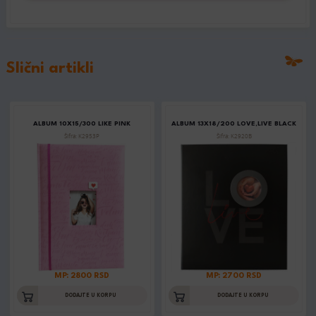
Slični artikli
ALBUM 10X15/300 LIKE PINK
ALBUM 13X18/200 LOVE,LIVE BLACK
Šifra: K2953P
Šifra: K2920B
MP: 2800 RSD
MP: 2700 RSD
DODAJTE U KORPU
DODAJTE U KORPU