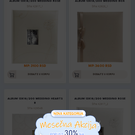
ALBUM 13X18/200 WEDDING ROSE
ALBUM 13X18/200 WEDDING BOX
Šifra: K2917_1
Šifra: K2928_1
MP: 3100 RSD
MP: 3600 RSD
DODAJTE U KORPU
DODAJTE U KORPU
ALBUM 13X18/200 WEDDING HEARTS
ALBUM 13X18/200 WEDDING ROSE
B
Šifra: K2917_2
Šifra: K2954B