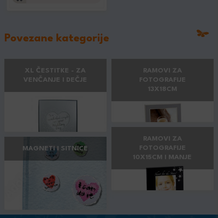
Povezane kategorije
XL ČESTITKE - ZA
RAMOVI ZA
VENČANJE I DEČJE
FOTOGRAFIJE
13X18CM
RAMOVI ZA
FOTOGRAFIJE
MAGNETI I SITNICE
10X15CM I MANJE