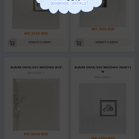
MP: 3100 RSD
MP: 3750 RSD
DODAJTE U KORPU
DODAJTE U KORPU
ALBUM 13X18/200 WEDDING BOX
ALBUM 13X18/200 WEDDING HEARTS
W
Šifra: K2928_2
Šifra: K2954W
MP: 3600 RSD
MP: 3750 RSD