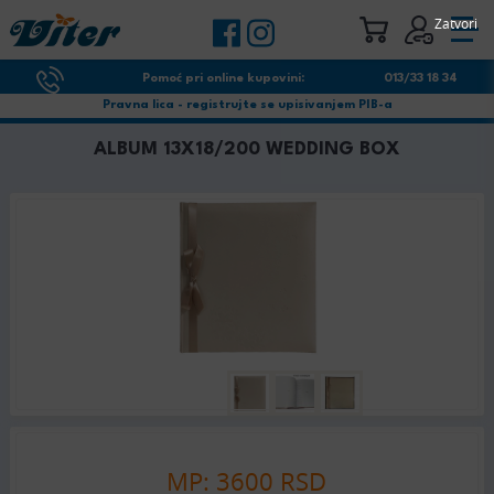
Zatvori
Pomoć pri online kupovini:
013/33 18 34
Pravna lica - registrujte se upisivanjem PIB-a
ALBUM 13X18/200 WEDDING BOX
MP: 3600 RSD