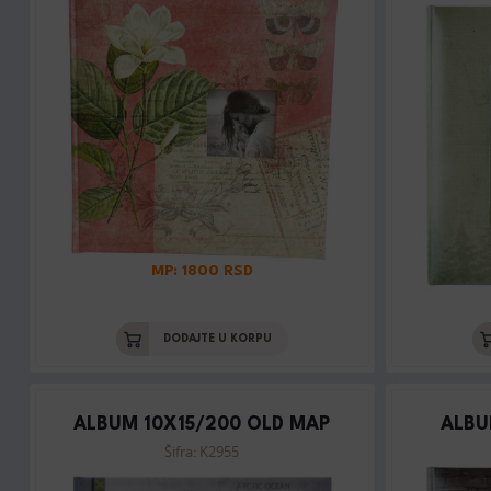
MP: 1800 RSD
DODAJTE U KORPU
ALBUM 10X15/200 OLD MAP
ALBU
Šifra: K2955