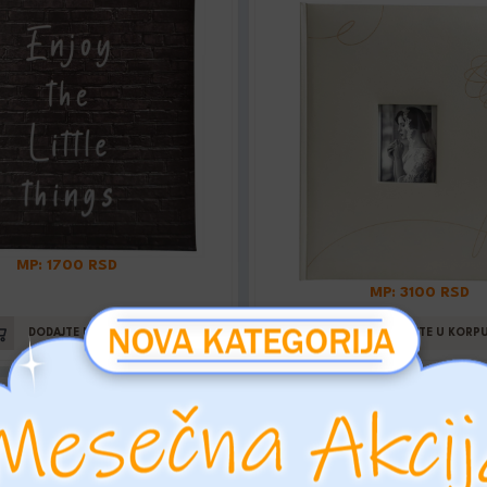
MP: 1700 RSD
MP: 3100 RSD
DODAJTE U KORPU
DODAJTE U KORP
 13X18/200 WEDDING
ALBUM 13X18/200 W
ROSE
BOX
Šifra: K2917_2
Šifra: K2928_2