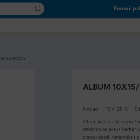
Pomoć pri
NG & EVERYDAY
ALBUM 10X15/
komad
PDV:
20
%
Ši
Album koji miriše na proš
crtežima biljaka iz herbarij
donosi dašak romantike i p