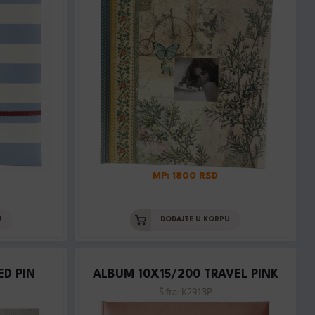
MP: 1800 RSD
U
DODAJTE U KORPU
ED PIN
ALBUM 10X15/200 TRAVEL PINK
Šifra: K2913P