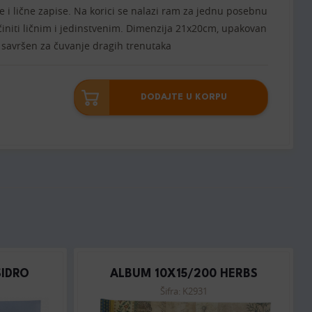
i lične zapise. Na korici se nalazi ram za jednu posebnu
učiniti ličnim i jedinstvenim. Dimenzija 21x20cm, upakovan
– savršen za čuvanje dragih trenutaka
DODAJTE U KORPU
SIDRO
ALBUM 10X15/200 HERBS
Šifra: K2931