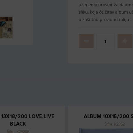
uz memo prostor za datume 
sliku, koja će čitav album 
u zaštitnu providnu foliju 
13X18/200 LOVE,LIVE
ALBUM 10X15/200 
Šifra: K2952
BLACK
Šifra: K2920B