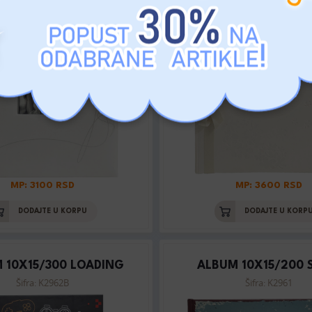
MP: 3100 RSD
MP: 3600 RSD
DODAJTE U KORPU
DODAJTE U KORP
 10X15/300 LOADING
ALBUM 10X15/200 
Šifra: K2962B
Šifra: K2961