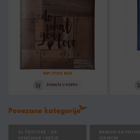
MP: 1700 RSD
DODAJTE U KORPU
Povezane kategorije
XL ČESTITKE - ZA
RAMOVI ZA FOTOG
VENČANJE I DEČJE
13X18CM