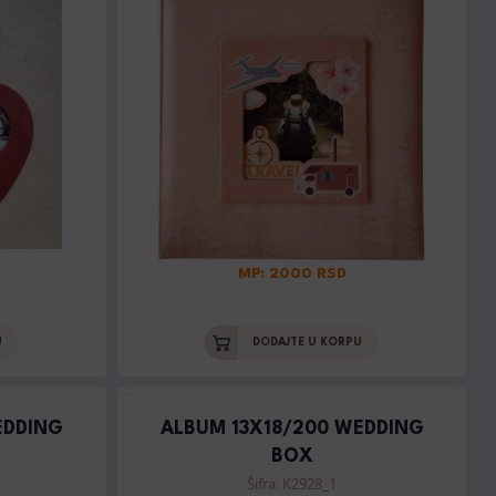
MP: 2000 RSD
U
DODAJTE U KORPU
EDDING
ALBUM 13X18/200 WEDDING
BOX
Šifra: K2928_1