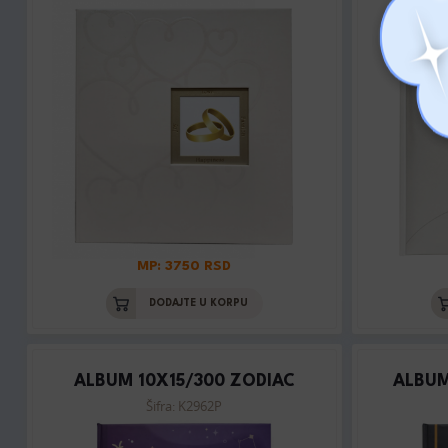
MP: 3750 RSD
DODAJTE U KORPU
ALBUM 10X15/300 ZODIAC
ALBUM
Šifra: K2962P