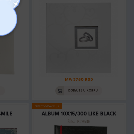
MP: 3750 RSD
U
DODAJTE U KORPU
NAJPRODAVANIJE
SMILE
ALBUM 10X15/300 LIKE BLACK
Šifra: K2953B