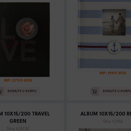
MP: 1990 RSD
MP: 2700 RSD
DODAJTE U KORPU
DODAJTE U KORP
M 10X15/200 TRAVEL
ALBUM 10X15/200 R
Šifra: K2956
GREEN
Šifra: K2913G