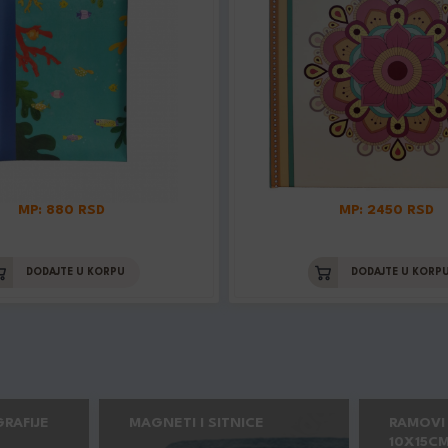
MP: 880 RSD
MP: 2450 RSD
DODAJTE U KORPU
DODAJTE U KORP
RAFIJE
MAGNETI I SITNICE
RAMOVI
10X15CM