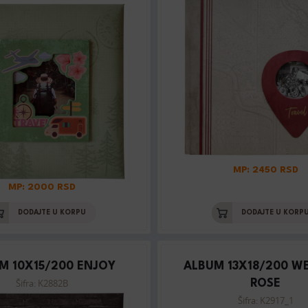
MP: 2450 RSD
MP: 2000 RSD
DODAJTE U KORPU
DODAJTE U KORP
M 10X15/200 ENJOY
ALBUM 13X18/200 W
Šifra: K2882B
ROSE
Šifra: K2917_1