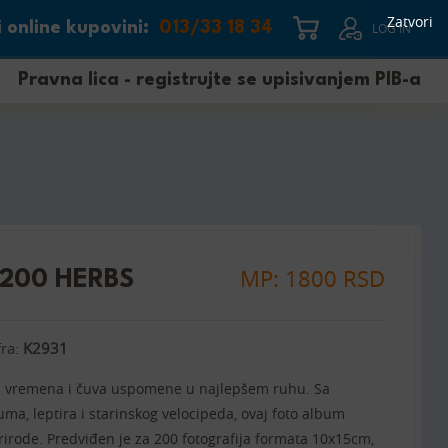
Zatvori
 online kupovini:
013/33 18 34
LOG IN
Pravna lica - registrujte se upisivanjem PIB-a
MP: 1800 RSD
200 HERBS
fra:
K2931
la vremena i čuva uspomene u najlepšem ruhu. Sa
uma, leptira i starinskog velocipeda, ovaj foto album
rirode. Predviđen je za 200 fotografija formata 10x15cm,