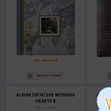
MP: 2450 RSD
DODAJTE U KORPU
ALBUM 13X18/200 WEDDING
ALBUM
HEARTS B
Šifra: K2954B