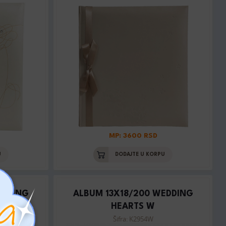
MP: 3600 RSD
U
DODAJTE U KORPU
EDDING
ALBUM 13X18/200 WEDDING
HEARTS W
Šifra: K2954W