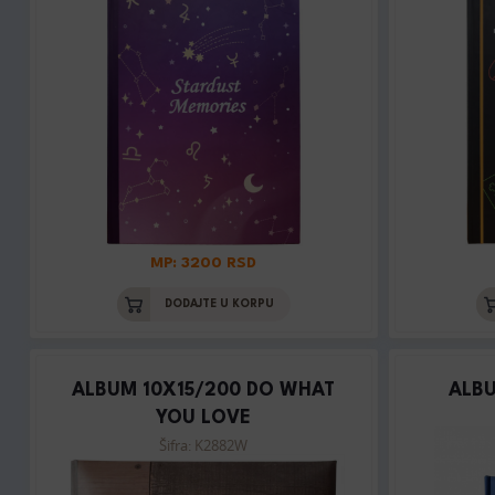
MP: 3200 RSD
DODAJTE U KORPU
ALBUM 10X15/200 DO WHAT
ALBU
YOU LOVE
Šifra: K2882W