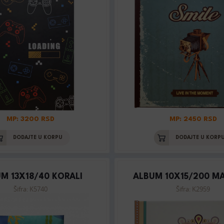
MP: 3200 RSD
MP: 2450 RSD
DODAJTE U KORPU
DODAJTE U KORP
M 13X18/40 KORALI
ALBUM 10X15/200 M
Šifra: K5740
Šifra: K2959