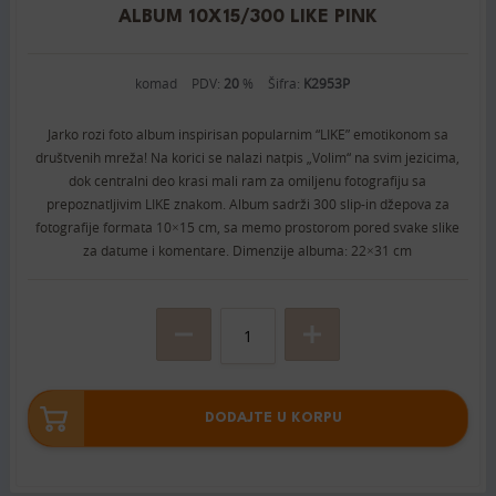
ALBUM 10X15/300 LIKE PINK
komad
PDV:
20
%
Šifra:
K2953P
Jarko rozi foto album inspirisan popularnim “LIKE” emotikonom sa
društvenih mreža! Na korici se nalazi natpis „Volim“ na svim jezicima,
dok centralni deo krasi mali ram za omiljenu fotografiju sa
prepoznatljivim LIKE znakom. Album sadrži 300 slip-in džepova za
fotografije formata 10×15 cm, sa memo prostorom pored svake slike
za datume i komentare. Dimenzije albuma: 22×31 cm
DODAJTE U KORPU