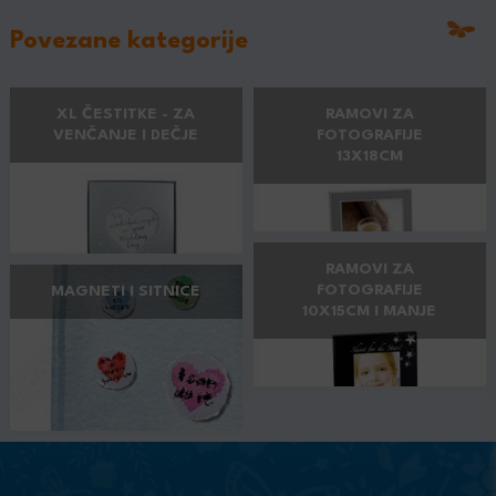
Povezane kategorije
XL ČESTITKE - ZA
RAMOVI ZA
VENČANJE I DEČJE
FOTOGRAFIJE
13X18CM
RAMOVI ZA
FOTOGRAFIJE
MAGNETI I SITNICE
10X15CM I MANJE