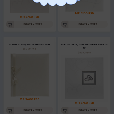
MP: 3100 RSD
MP: 3750 RSD
DODAJTE U KORPU
DODAJTE U KORPU
ALBUM 13X18/200 WEDDING BOX
ALBUM 13X18/200 WEDDING HEARTS
W
Šifra: K2928_2
Šifra: K2954W
MP: 3600 RSD
MP: 3750 RSD
DODAJTE U KORPU
DODAJTE U KORPU