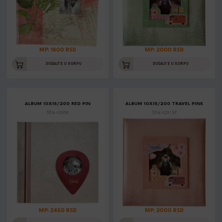
MP: 1800 RSD
MP: 2000 RSD
DODAJTE U KORPU
DODAJTE U KORPU
ALBUM 10X15/200 RED PIN
ALBUM 10X15/200 TRAVEL PINK
Šifra: K2956
Šifra: K2913P
MP: 2450 RSD
MP: 2000 RSD