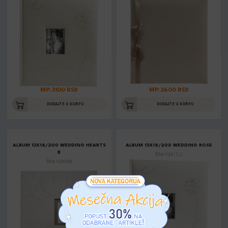
MP: 3100 RSD
MP: 3600 RSD
DODAJTE U KORPU
DODAJTE U KORPU
ALBUM 13X18/200 WEDDING HEARTS
ALBUM 13X18/200 WEDDING ROSE
B
Šifra: K2917_2
Šifra: K2954B