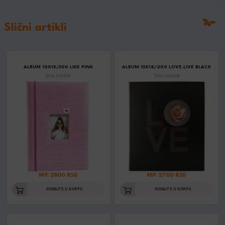
Slični artikli
ALBUM 10X15/300 LIKE PINK
ALBUM 13X18/200 LOVE,LIVE BLACK
Šifra: K2953P
Šifra: K2920B
MP: 2800 RSD
MP: 2700 RSD
DODAJTE U KORPU
DODAJTE U KORPU