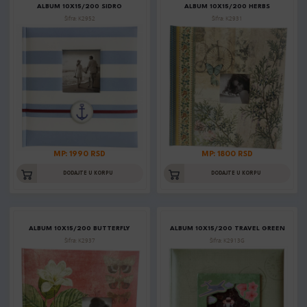
ALBUM 10X15/200 SIDRO
ALBUM 10X15/200 HERBS
Šifra: K2952
Šifra: K2931
MP: 1990 RSD
MP: 1800 RSD
DODAJTE U KORPU
DODAJTE U KORPU
ALBUM 10X15/200 BUTTERFLY
ALBUM 10X15/200 TRAVEL GREEN
Šifra: K2937
Šifra: K2913G