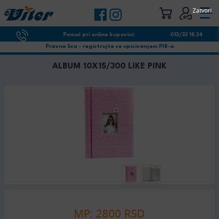
Zatvori
Pomoć pri online kupovini:
013/33 18 34
Pravna lica - registrujte se upisivanjem PIB-a
ALBUM 10X15/300 LIKE PINK
MP: 2800 RSD