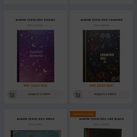
ALBUM 10X15/300 ZODIAC
ALBUM 10X15/300 LOADING
Šifra: K2962P
Šifra: K2962B
MP: 3200 RSD
MP: 3200 RSD
DODAJTE U KORPU
DODAJTE U KORPU
NAJPRODAVANIJE
ALBUM 10X15/200 SMILE
ALBUM 10X15/300 LIKE BLACK
Šifra: K2961
Šifra: K2953B