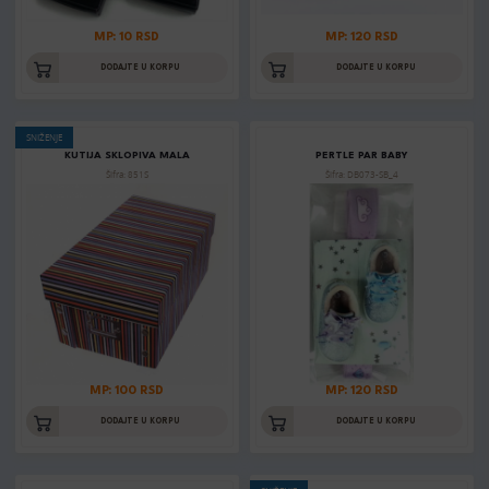
MP: 10 RSD
MP: 120 RSD
DODAJTE U KORPU
DODAJTE U KORPU
SNIŽENJE
KUTIJA SKLOPIVA MALA
PERTLE PAR BABY
Šifra: 851S
Šifra: DB073-SB_4
MP: 100 RSD
MP: 120 RSD
DODAJTE U KORPU
DODAJTE U KORPU