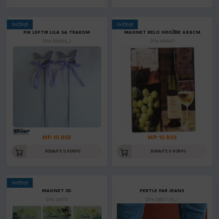
SNIŽENJE
SNIŽENJE
PIK LEPTIR LILA SA TRAKOM
MAGNET BELO GROŽĐE 6X8CM
Šifra: 439430_2
Šifra: 639647
MP: 10 RSD
MP: 10 RSD
DODAJTE U KORPU
DODAJTE U KORPU
SNIŽENJE
MAGNET 3D
PERTLE PAR JEANS
Šifra: 20673
Šifra: DB071-03_1