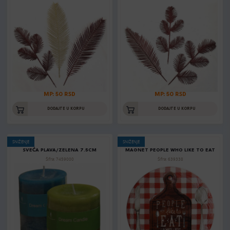
MP: 50 RSD
MP: 50 RSD
DODAJTE U KORPU
DODAJTE U KORPU
SNIŽENJE
SNIŽENJE
SVEĆA PLAVA/ZELENA 7.5CM
MAGNET PEOPLE WHO LIKE TO EAT
Šifra: 7459000
Šifra: 639338