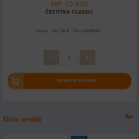
MP: 10 RSD
ČESTITKA CLASSIC
komad
PDV:
20
%
Šifra:
C0125-02
DODAJTE U KORPU
Slični artikli
SNIŽENJE