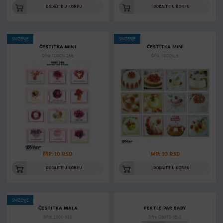
DODAJTE U KORPU
DODAJTE U KORPU
SNIŽENJE
SNIŽENJE
ČESTITKA MINI
ČESTITKA MINI
Šifra: 100CN-256
Šifra: 100CN_5
MP: 10 RSD
MP: 10 RSD
DODAJTE U KORPU
DODAJTE U KORPU
SNIŽENJE
ČESTITKA MALA
PERTLE PAR BABY
Šifra: 200C-388
Šifra: DB073-SB_5