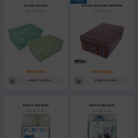
SNIŽENJE
KUTIJA ZELENA
KUTIJA SKLOPIVA SREDNJA
Šifra: 5371900-9
Šifra: 851M_2
MP: 50 RSD
MP: 100 RSD
DODAJTE U KORPU
DODAJTE U KORPU
PERTLE PAR BABY
PERTLE PAR BABY
Šifra: DB073-SB_3
Šifra: DB073-SB_2