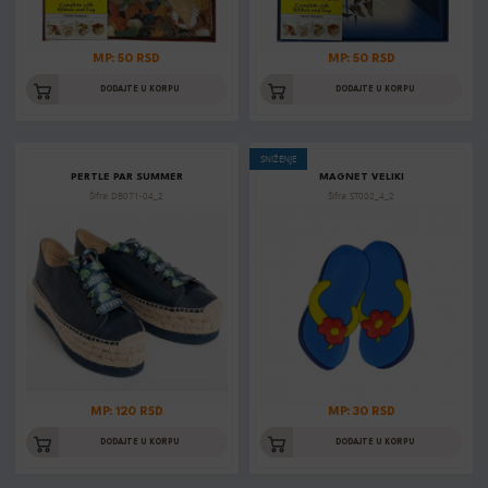
MP: 50 RSD
MP: 50 RSD
DODAJTE U KORPU
DODAJTE U KORPU
SNIŽENJE
PERTLE PAR SUMMER
MAGNET VELIKI
Šifra: DB071-04_2
Šifra: ST002_4_2
MP: 120 RSD
MP: 30 RSD
DODAJTE U KORPU
DODAJTE U KORPU