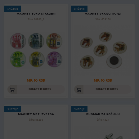
SNIŽENJE
SNIŽENJE
MAGNET EURO STAKLENI
MAGNET VRANCI KONJI
Šifra: 18980_1
Šifra: 639156
MP: 10 RSD
MP: 10 RSD
DODAJTE U KORPU
DODAJTE U KORPU
SNIŽENJE
SNIŽENJE
MAGNET MET. ZVEZDA
DUGMAD ZA KOŠULJU
Šifra: 86236
Šifra: 4324