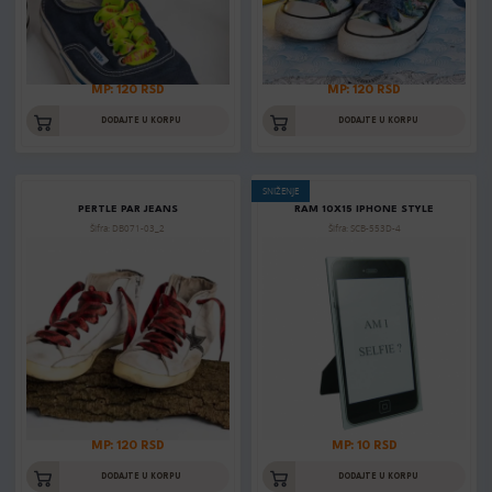
MP: 120 RSD
MP: 120 RSD
DODAJTE U KORPU
DODAJTE U KORPU
SNIŽENJE
PERTLE PAR JEANS
RAM 10X15 IPHONE STYLE
Šifra: DB071-03_2
Šifra: SCB-553D-4
MP: 120 RSD
MP: 10 RSD
DODAJTE U KORPU
DODAJTE U KORPU