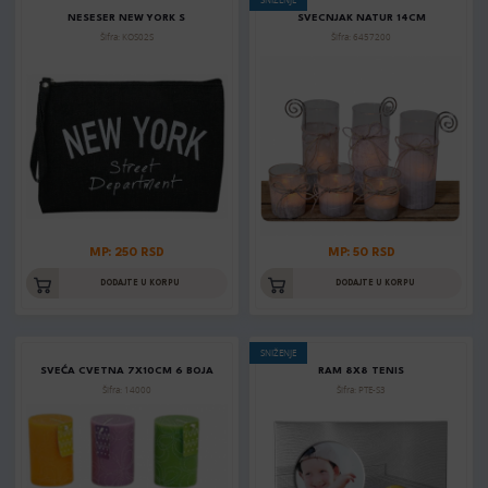
NESESER NEW YORK S
SVECNJAK NATUR 14CM
Šifra: KOS02S
Šifra: 6457200
MP: 250 RSD
MP: 50 RSD
DODAJTE U KORPU
DODAJTE U KORPU
SNIŽENJE
SVEĆA CVETNA 7X10CM 6 BOJA
RAM 8X8 TENIS
Šifra: 14000
Šifra: PTE-S3