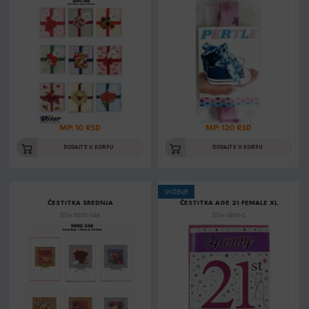
MP: 10 RSD
MP: 120 RSD
DODAJTE U KORPU
DODAJTE U KORPU
SNIŽENJE
ČESTITKA SREDNJA
ČESTITKA AGE 21 FEMALE XL
Šifra: 500C-346
Šifra: 4989-C