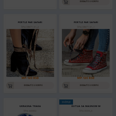
DODAJTE U KORPU
PERTLE PAR SAFARI
PERTLE PAR SAFARI
Šifra: DB071-01_2
Šifra: DB071-01_1
MP: 120 RSD
MP: 120 RSD
DODAJTE U KORPU
DODAJTE U KORPU
SNIŽENJE
UKRASNA TRAKA
KUTIJA SA MASNOM M
Šifra: 440602
Šifra: 803M_8