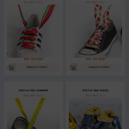
Šifra: DB071-04_4
Šifra: DB071-04_1
MP: 120 RSD
MP: 120 RSD
DODAJTE U KORPU
DODAJTE U KORPU
PERTLE PAR SUMMER
PERTLE PAR JEANS
Šifra: DB071-04_5
Šifra: DB071-03_3