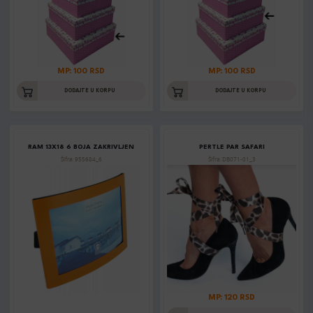
MP: 100 RSD
MP: 100 RSD
DODAJTE U KORPU
DODAJTE U KORPU
RAM 13X18 6 BOJA ZAKRIVLJEN
PERTLE PAR SAFARI
Šifra: 955684_6
Šifra: DB071-01_3
MP: 120 RSD