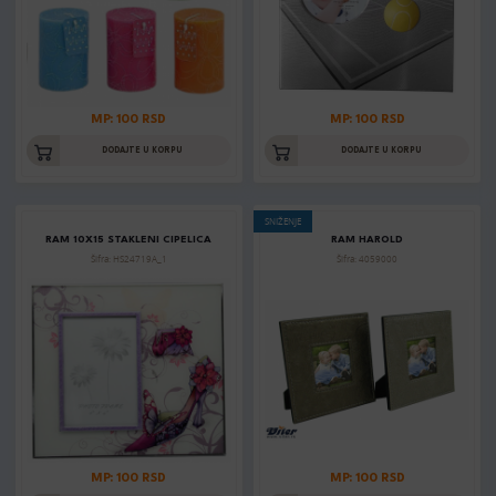
MP: 100 RSD
MP: 100 RSD
DODAJTE U KORPU
DODAJTE U KORPU
SNIŽENJE
RAM 10X15 STAKLENI CIPELICA
RAM HAROLD
Šifra: HS24719A_1
Šifra: 4059000
MP: 100 RSD
MP: 100 RSD