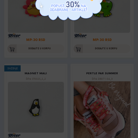
MP: 30 RSD
MP: 30 RSD
DODAJTE U KORPU
DODAJTE U KORPU
SNIŽENJE
MAGNET MALI
PERTLE PAR SUMMER
Šifra: ST002S_2_2
Šifra: DB071-04_3