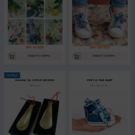
MP: 10 RSD
MP: 120 RSD
DODAJTE U KORPU
DODAJTE U KORPU
SNIŽENJE
KASIKA ZA CIPELE MESING
PERTLE PAR BABY
Šifra: 924
Šifra: DB073-SB_1