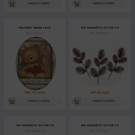
DODAJTE U KORPU
DODAJTE U KORPU
MAGNET MEDA LOVE
NG GRANČICE GLITER 1/3
Šifra: 147402_2
Šifra: 734635-6_2
MP: 100 RSD
MP: 50 RSD
DODAJTE U KORPU
DODAJTE U KORPU
NG GRANČICE GLITER 1/3
NG GRANČICE GLITER 1/3
Šifra: 734635-6_3
Šifra: 734635-6_1