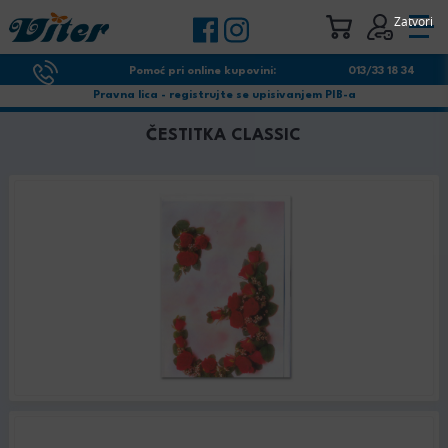
Zatvori
Pomoć pri online kupovini:
013/33 18 34
Pravna lica - registrujte se upisivanjem PIB-a
ČESTITKA CLASSIC