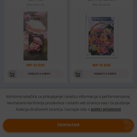
Šifra: C0101-02
Šifra: C0125-08
MP: 10 RSD
MP: 10 RSD
DODAJTE U KORPU
DODAJTE U KORPU
Koristimo kolačiće za prikupljanje i analizu informacija o performansama,
ČESTITKA CLASSIC
ČESTITKA CLASSIC
neometano korišćenje prodavnice i ostalih veb stranica kao i za pružanje
Šifra: C0125-12
Šifra: C0125-02
funkcija društvenih stranica. Saznajte više o
politici privatnosti
PRIHVATAM