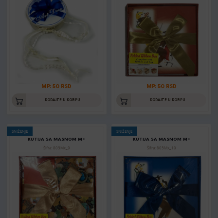
MP: 50 RSD
MP: 50 RSD
DODAJTE U KORPU
DODAJTE U KORPU
SNIŽENJE
SNIŽENJE
KUTIJA SA MASNOM M+
KUTIJA SA MASNOM M+
Šifra: 803Mx_9
Šifra: 803Mx_10