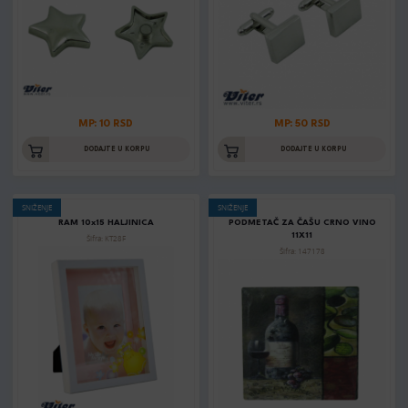
MP: 10 RSD
MP: 50 RSD
DODAJTE U KORPU
DODAJTE U KORPU
SNIŽENJE
SNIŽENJE
RAM 10x15 HALJINICA
PODMETAČ ZA ČAŠU CRNO VINO
11X11
Šifra: KT28F
Šifra: 147178