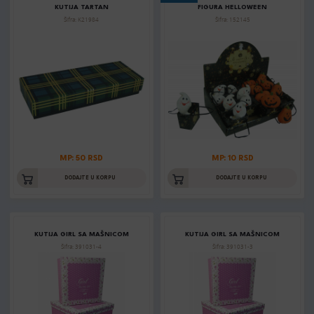
KUTIJA TARTAN
FIGURA HELLOWEEN
Šifra: K21984
Šifra: 152145
MP: 50 RSD
MP: 10 RSD
DODAJTE U KORPU
DODAJTE U KORPU
KUTIJA GIRL SA MAŠNICOM
KUTIJA GIRL SA MAŠNICOM
Šifra: 391031-4
Šifra: 391031-3