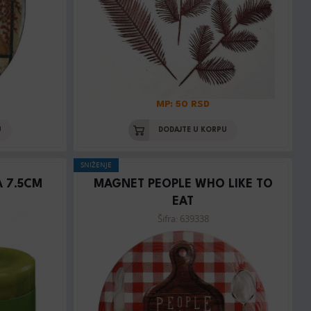
MP: 50 RSD
U
DODAJTE U KORPU
SNIŽENJE
 7.5CM
MAGNET PEOPLE WHO LIKE TO
EAT
Šifra: 639338