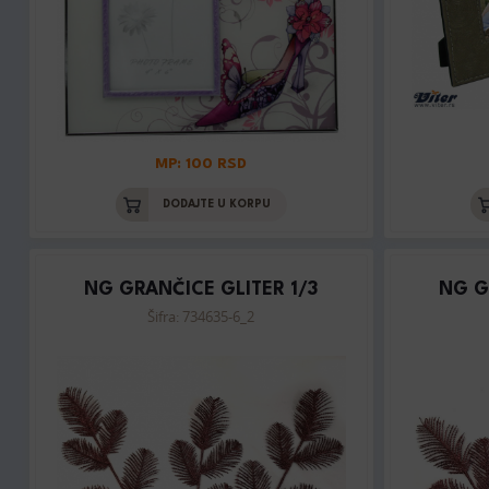
MP: 100 RSD
DODAJTE U KORPU
NG GRANČICE GLITER 1/3
NG G
Šifra: 734635-6_2