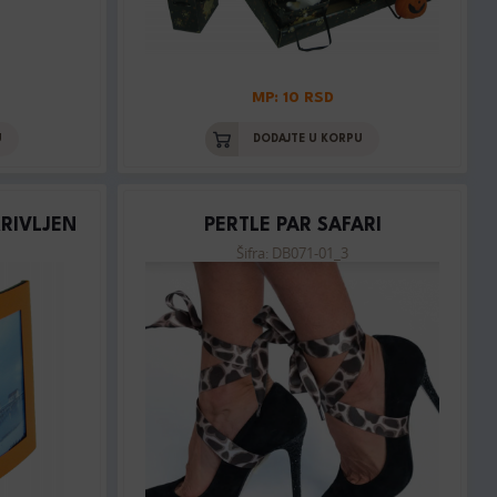
MP: 10 RSD
U
DODAJTE U KORPU
KRIVLJEN
PERTLE PAR SAFARI
Šifra: DB071-01_3