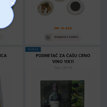
MP: 10 RSD
U
DODAJTE U KORPU
SNIŽENJE
ICA
PODMETAČ ZA ČAŠU CRNO
VINO 11X11
Šifra: 147178