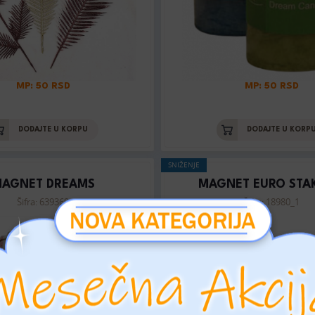
MP: 50 RSD
MP: 50 RSD
DODAJTE U KORPU
DODAJTE U KORP
SNIŽENJE
AGNET DREAMS
MAGNET EURO STA
Šifra: 639369
Šifra: 18980_1