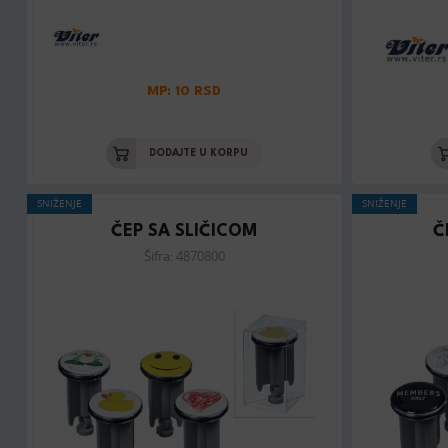
MP: 10 RSD
DODAJTE U KORPU
SNIŽENJE
SNIŽENJE
ČEP SA SLIČICOM
Č
Šifra: 4870800