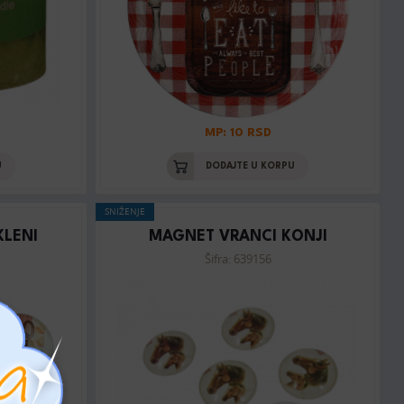
MP: 10 RSD
U
DODAJTE U KORPU
SNIŽENJE
KLENI
MAGNET VRANCI KONJI
Šifra: 639156