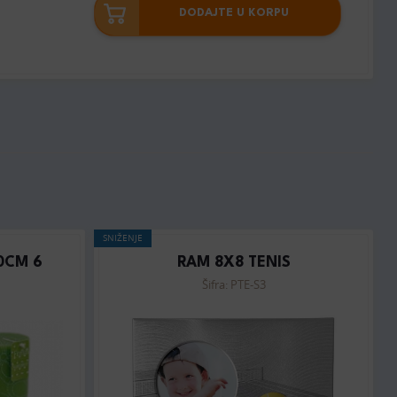
DODAJTE U KORPU
SNIŽENJE
0CM 6
RAM 8X8 TENIS
Šifra: PTE-S3