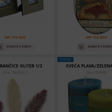
MP: 100 RSD
MP: 100 RSD
DODAJTE U KORPU
DODAJTE U KORP
SNIŽENJE
RANČICE GLITER 1/3
SVEĆA PLAVA/ZELENA
Šifra: 734635-6_3
Šifra: 7459000