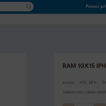
Pomoć pri
RAM 10X15 IP
komad
PDV:
20
%
Ši
Stakleni ram u obliku mobil