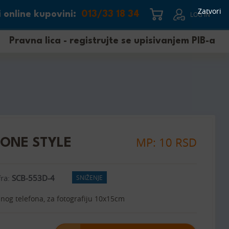
Zatvori
 online kupovini:
013/33 18 34
LOG IN
Pravna lica - registrujte se upisivanjem PIB-a
MP: 10 RSD
HONE STYLE
fra:
SCB-553D-4
SNIŽENJE
nog telefona, za fotografiju 10x15cm