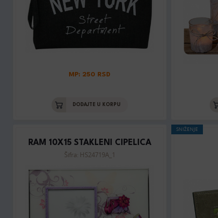
MP: 250 RSD
DODAJTE U KORPU
SNIŽENJE
RAM 10X15 STAKLENI CIPELICA
Šifra: HS24719A_1