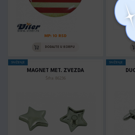
MP: 10 RSD
DODAJTE U KORPU
SNIŽENJE
SNIŽENJE
MAGNET MET. ZVEZDA
DU
Šifra: 86236