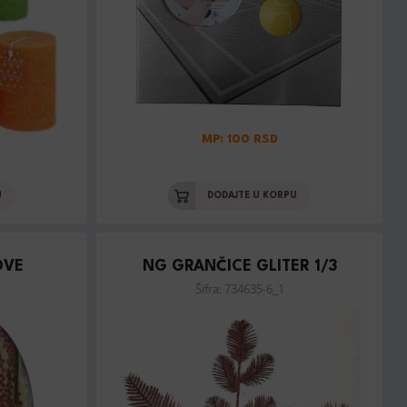
MP: 100 RSD
U
DODAJTE U KORPU
OVE
NG GRANČICE GLITER 1/3
Šifra: 734635-6_1