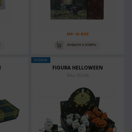
MP: 10 RSD
U
DODAJTE U KORPU
SNIŽENJE
N
FIGURA HELLOWEEN
Šifra: 152145