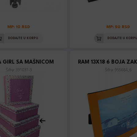
MP: 10 RSD
MP: 50 RSD
DODAJTE U KORPU
DODAJTE U KORP
A GIRL SA MAŠNICOM
RAM 13X18 6 BOJA ZA
Šifra: 391031-3
Šifra: 955684_6