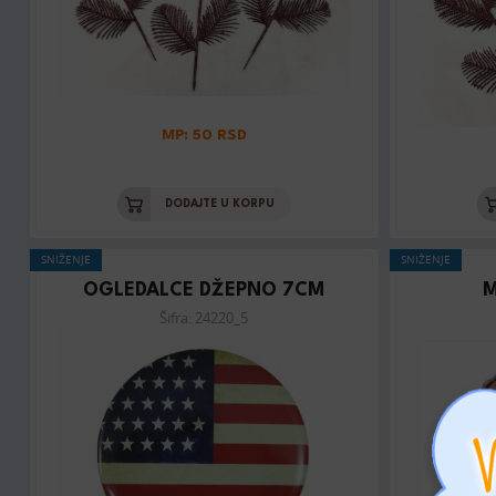
MP: 50 RSD
DODAJTE U KORPU
SNIŽENJE
SNIŽENJE
OGLEDALCE DŽEPNO 7CM
M
Šifra: 24220_5