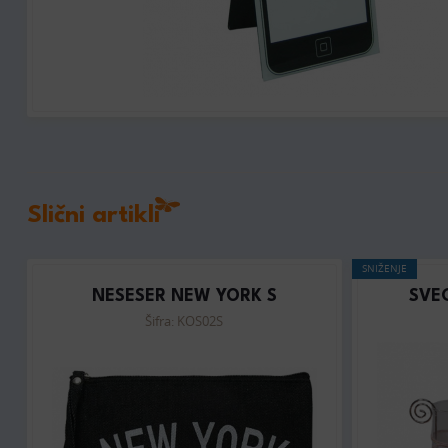
Slični artikli
SNIŽENJE
NESESER NEW YORK S
SVE
Šifra: KOS02S