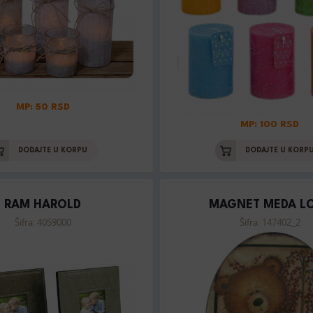
MP: 50 RSD
MP: 100 RSD
DODAJTE U KORPU
DODAJTE U KORP
RAM HAROLD
MAGNET MEDA L
Šifra: 4059000
Šifra: 147402_2