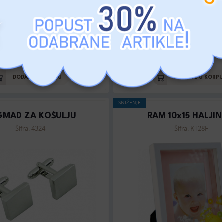
MP: 10 RSD
MP: 10 RSD
DODAJTE U KORPU
DODAJTE U KORP
SNIŽENJE
GMAD ZA KOŠULJU
RAM 10x15 HALJIN
Šifra: 4324
Šifra: KT28F