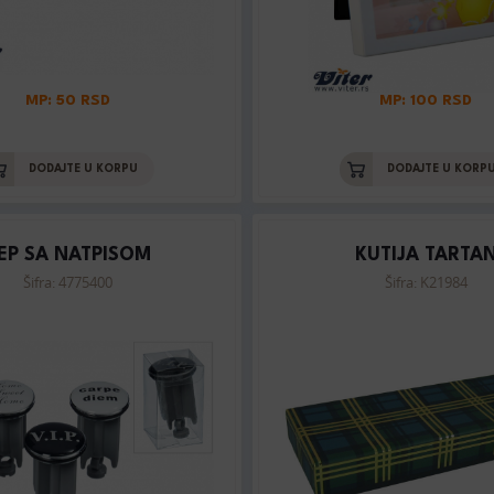
MP: 50 RSD
MP: 100 RSD
DODAJTE U KORPU
DODAJTE U KORP
EP SA NATPISOM
KUTIJA TARTA
Šifra: 4775400
Šifra: K21984