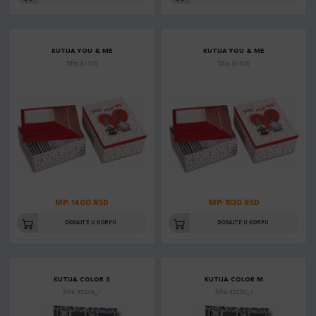
KUTIJA YOU & ME
KUTIJA YOU & ME
Šifra: 61505
Šifra: 61506
MP: 1400 RSD
MP: 1530 RSD
DODAJTE U KORPU
DODAJTE U KORPU
KUTIJA COLOR S
KUTIJA COLOR M
Šifra: 35249_1
Šifra: 35250_1