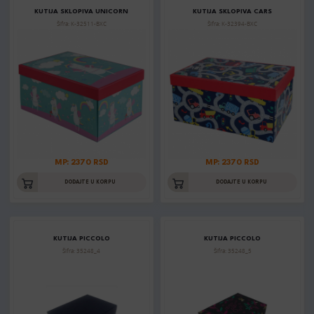
KUTIJA SKLOPIVA UNICORN
KUTIJA SKLOPIVA CARS
Šifra: K-32511-BXC
Šifra: K-32394-BXC
MP: 2370 RSD
MP: 2370 RSD
DODAJTE U KORPU
DODAJTE U KORPU
KUTIJA PICCOLO
KUTIJA PICCOLO
Šifra: 35248_4
Šifra: 35248_5