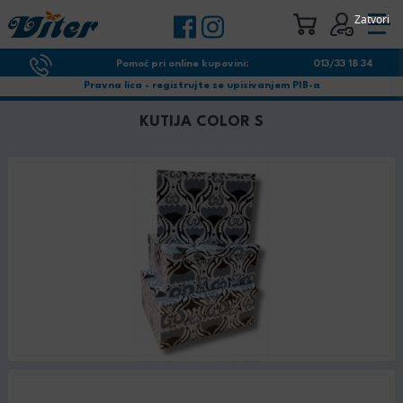
Zatvori
Pomoć pri online kupovini:
013/33 18 34
Pravna lica - registrujte se upisivanjem PIB-a
KUTIJA COLOR S