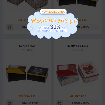
MP: 1400 RSD
MP: 1000 RSD
DODAJTE U KORPU
DODAJTE U KORPU
KUTIJA TIGAR
KUTIJA YOU & ME
Šifra: 64834
Šifra: 61503
MP: 1530 RSD
MP: 1170 RSD
DODAJTE U KORPU
DODAJTE U KORPU