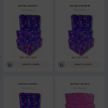
KUTIJA COLOR S
KUTIJA COLOR M
Šifra: 35249_3
Šifra: 35250_3
MP: 890 RSD
MP: 990 RSD
DODAJTE U KORPU
DODAJTE U KORPU
KUTIJA COLOR L
KUTIJA COLOR S
Šifra: 35251_3
Šifra: 35249_4