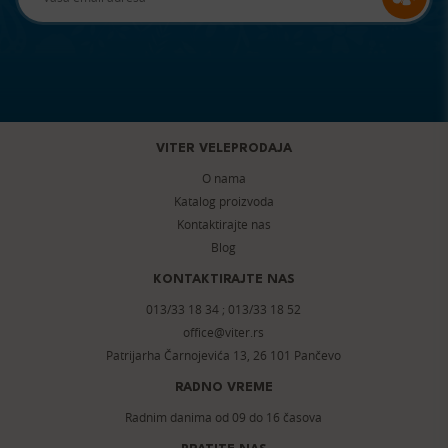
VITER VELEPRODAJA
O nama
Katalog proizvoda
Kontaktirajte nas
Blog
KONTAKTIRAJTE NAS
013/33 18 34
;
013/33 18 52
office@viter.rs
Patrijarha Čarnojevića 13, 26 101 Pančevo
RADNO VREME
Radnim danima od 09 do 16 časova