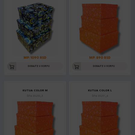
MP: 1090 RSD
MP: 890 RSD
DODAJTE U KORPU
DODAJTE U KORPU
KUTIJA COLOR M
KUTIJA COLOR L
Šifra: 35250_5
Šifra: 35251_6