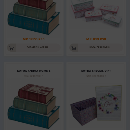
MP: 1970 RSD
MP: 830 RSD
DODAJTE U KORPU
DODAJTE U KORPU
KUTIJA KNJIGA HOME S
KUTIJA SPECIAL GIFT
Šifra: K29028BX-1
Šifra: K30768BX-2