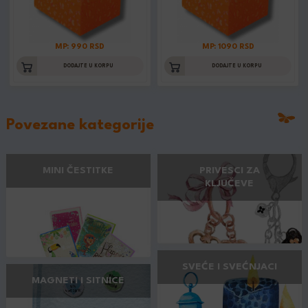
MP: 990 RSD
MP: 1090 RSD
DODAJTE U KORPU
DODAJTE U KORPU
Povezane kategorije
MINI ČESTITKE
PRIVESCI ZA
KLJUČEVE
SVEĆE I SVEĆNJACI
MAGNETI I SITNICE