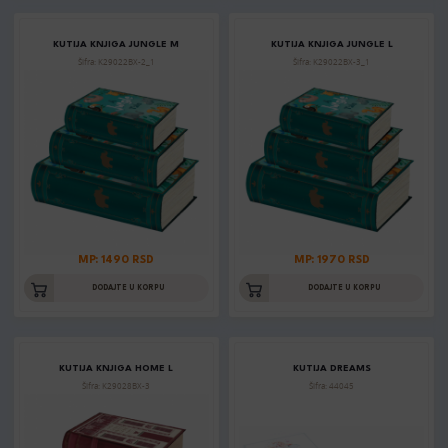
KUTIJA KNJIGA JUNGLE M
KUTIJA KNJIGA JUNGLE L
Šifra: K29022BX-2_1
Šifra: K29022BX-3_1
MP: 1490 RSD
MP: 1970 RSD
DODAJTE U KORPU
DODAJTE U KORPU
KUTIJA KNJIGA HOME L
KUTIJA DREAMS
Šifra: K29028BX-3
Šifra: 44045