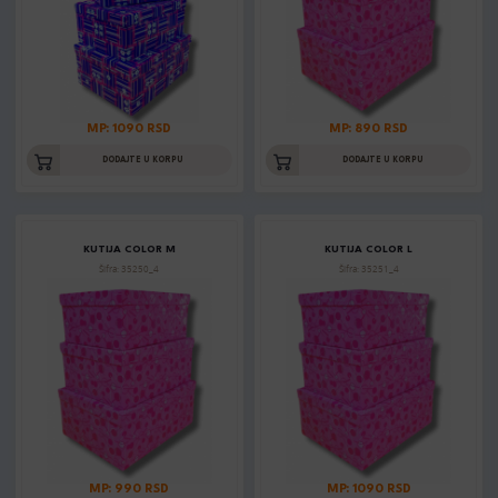
MP: 1090 RSD
MP: 890 RSD
DODAJTE U KORPU
DODAJTE U KORPU
KUTIJA COLOR M
KUTIJA COLOR L
Šifra: 35250_4
Šifra: 35251_4
MP: 990 RSD
MP: 1090 RSD