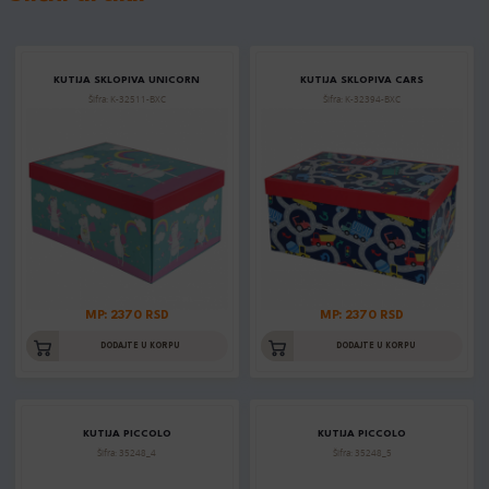
KUTIJA SKLOPIVA UNICORN
KUTIJA SKLOPIVA CARS
Šifra: K-32511-BXC
Šifra: K-32394-BXC
MP: 2370 RSD
MP: 2370 RSD
DODAJTE U KORPU
DODAJTE U KORPU
KUTIJA PICCOLO
KUTIJA PICCOLO
Šifra: 35248_4
Šifra: 35248_5