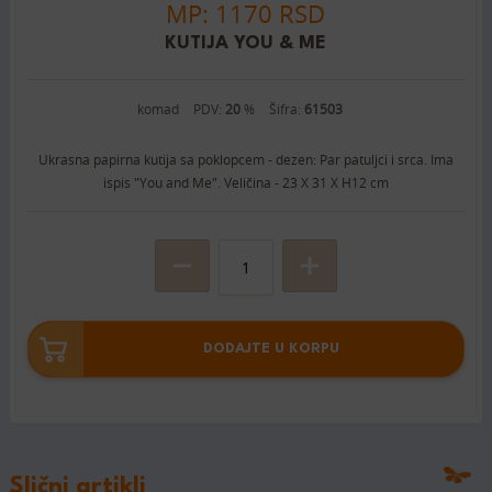
MP: 1170 RSD
KUTIJA YOU & ME
komad
PDV:
20
%
Šifra:
61503
Ukrasna papirna kutija sa poklopcem - dezen: Par patuljci i srca. Ima
ispis "You and Me". Veličina - 23 X 31 X H12 cm
DODAJTE U KORPU
Slični artikli