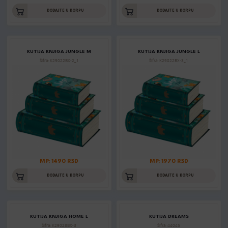
DODAJTE U KORPU
DODAJTE U KORPU
KUTIJA KNJIGA JUNGLE M
KUTIJA KNJIGA JUNGLE L
Šifra: K29022BX-2_1
Šifra: K29022BX-3_1
MP: 1490 RSD
MP: 1970 RSD
DODAJTE U KORPU
DODAJTE U KORPU
KUTIJA KNJIGA HOME L
KUTIJA DREAMS
Šifra: K29028BX-3
Šifra: 44045