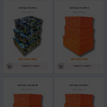
KUTIJA COLOR L
KUTIJA COLOR S
Šifra: 35251_5
Šifra: 35249_6
MP: 1090 RSD
MP: 890 RSD
DODAJTE U KORPU
DODAJTE U KORPU
KUTIJA COLOR M
KUTIJA COLOR L
Šifra: 35250_5
Šifra: 35251_6