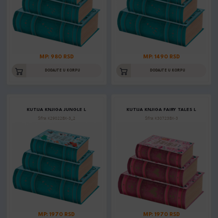
MP: 980 RSD
MP: 1490 RSD
DODAJTE U KORPU
DODAJTE U KORPU
KUTIJA KNJIGA JUNGLE L
KUTIJA KNJIGA FAIRY TALES L
Šifra: K29022BX-3_2
Šifra: K30723BX-3
MP: 1970 RSD
MP: 1970 RSD