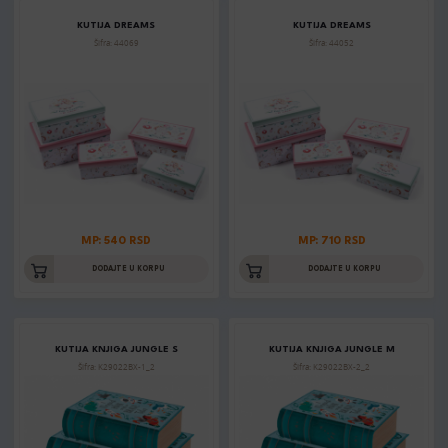
KUTIJA DREAMS
KUTIJA DREAMS
Šifra: 44069
Šifra: 44052
MP: 540 RSD
MP: 710 RSD
DODAJTE U KORPU
DODAJTE U KORPU
KUTIJA KNJIGA JUNGLE S
KUTIJA KNJIGA JUNGLE M
Šifra: K29022BX-1_2
Šifra: K29022BX-2_2