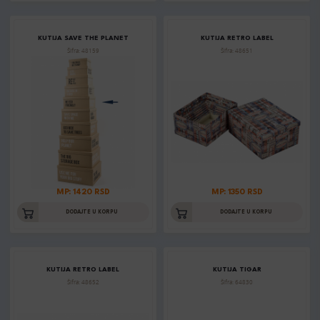
KUTIJA SAVE THE PLANET
KUTIJA RETRO LABEL
Šifra: 48159
Šifra: 48651
MP: 1420 RSD
MP: 1350 RSD
DODAJTE U KORPU
DODAJTE U KORPU
KUTIJA RETRO LABEL
KUTIJA TIGAR
Šifra: 48652
Šifra: 64830