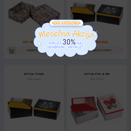
MP: 1400 RSD
MP: 1000 RSD
DODAJTE U KORPU
DODAJTE U KORPU
KUTIJA TIGAR
KUTIJA YOU & ME
Šifra: 64834
Šifra: 61503