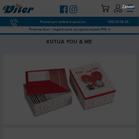
Zatvori
Pomoć pri online kupovini:
013/33 18 34
Pravna lica - registrujte se upisivanjem PIB-a
KUTIJA YOU & ME