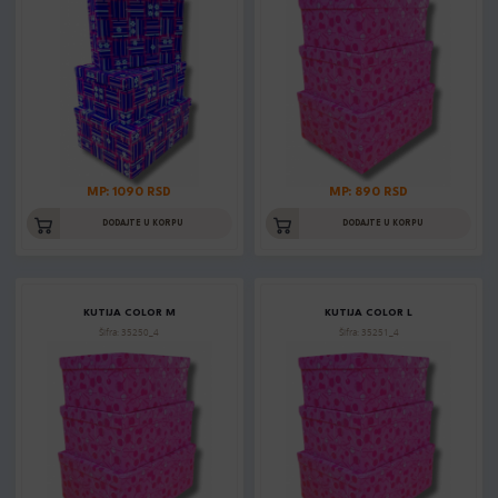
MP: 1090 RSD
MP: 890 RSD
DODAJTE U KORPU
DODAJTE U KORPU
KUTIJA COLOR M
KUTIJA COLOR L
Šifra: 35250_4
Šifra: 35251_4