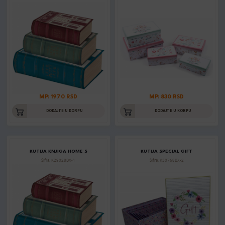
MP: 1970 RSD
MP: 830 RSD
DODAJTE U KORPU
DODAJTE U KORPU
KUTIJA KNJIGA HOME S
KUTIJA SPECIAL GIFT
Šifra: K29028BX-1
Šifra: K30768BX-2