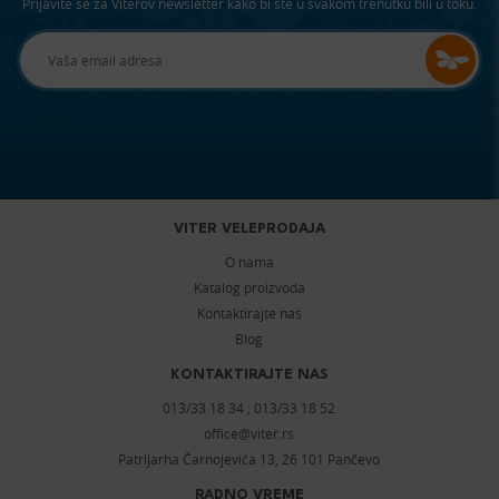
Prijavite se za Viterov newsletter kako bi ste u svakom trenutku bili u toku.
VITER VELEPRODAJA
O nama
Katalog proizvoda
Kontaktirajte nas
Blog
KONTAKTIRAJTE NAS
013/33 18 34
;
013/33 18 52
office@viter.rs
Patrijarha Čarnojevića 13, 26 101 Pančevo
RADNO VREME