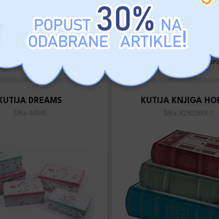
MP: 1970 RSD
MP: 1490 RSD
DODAJTE U KORPU
DODAJTE U KORP
KUTIJA DREAMS
KUTIJA KNJIGA HO
Šifra: 44045
Šifra: K29028BX-1