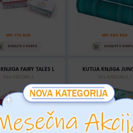
MP: 710 RSD
MP: 980 RSD
DODAJTE U KORPU
DODAJTE U KORP
 KNJIGA FAIRY TALES L
KUTIJA KNJIGA JUN
Šifra: K30723BX-3
Šifra: K29022BX-2_1