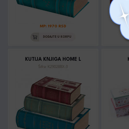
MP: 1970 RSD
DODAJTE U KORPU
KUTIJA KNJIGA HOME L
Šifra: K29028BX-3