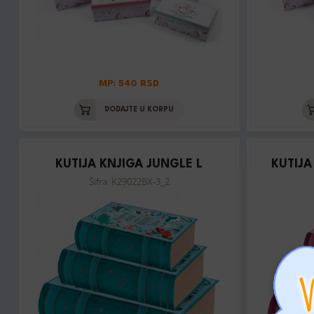
MP: 540 RSD
DODAJTE U KORPU
KUTIJA KNJIGA JUNGLE L
KUTIJA
Šifra: K29022BX-3_2