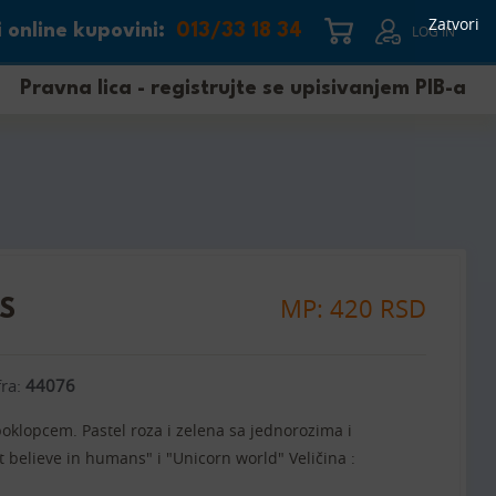
Zatvori
 online kupovini:
013/33 18 34
LOG IN
Pravna lica - registrujte se upisivanjem PIB-a
MP: 420 RSD
S
fra:
44076
oklopcem. Pastel roza i zelena sa jednorozima i
't believe in humans" i "Unicorn world" Veličina :