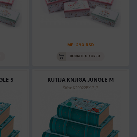
MP: 290 RSD
U
DODAJTE U KORPU
GLE S
KUTIJA KNJIGA JUNGLE M
Šifra: K29022BX-2_2