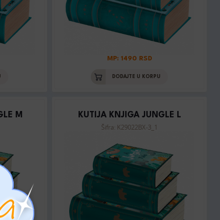
MP: 1490 RSD
U
DODAJTE U KORPU
GLE M
KUTIJA KNJIGA JUNGLE L
Šifra: K29022BX-3_1