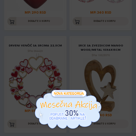
MP: 290 RSD
MP: 340 RSD
DODAJTE U KORPU
DODAJTE U KORPU
DRVENI VENČIĆ SA SRCIMA 22,5CM
SRCE SA ZVEZDICOM MANGO
WOOD/METAL 10X6X15CM
Šifra: 064420
Šifra: 10025570
MP: 590 RSD
MP: 1240 RSD
DODAJTE U KORPU
DODAJTE U KORPU