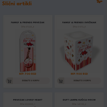
Slični artikli
FAMILY & FRIENDS PRIVEZAK
FAMILY & FRIENDS SVEĆNJAK
Šifra: 07220_3
Šifra: 01072_5
MP: 700 RSD
MP: 900 RSD
DODAJTE U KORPU
DODAJTE U KORPU
PRIVEZAK LOVELY HEART
DUFT LAMPA KUĆICA H15CM
Šifra: KC23003_1
Šifra: 145100_2