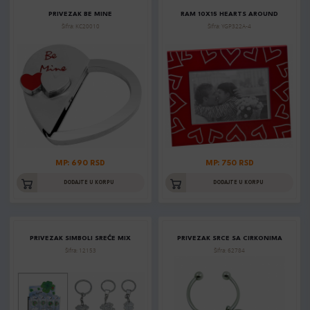
PRIVEZAK BE MINE
RAM 10X15 HEARTS AROUND
Šifra: KC20010
Šifra: YGP322A-4
MP: 690 RSD
MP: 750 RSD
DODAJTE U KORPU
DODAJTE U KORPU
PRIVEZAK SIMBOLI SREĆE MIX
PRIVEZAK SRCE SA CIRKONIMA
Šifra: 12153
Šifra: 62784