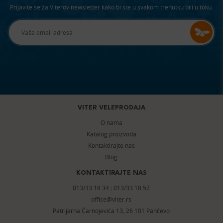
Prijavite se za Viterov newsletter kako bi ste u svakom trenutku bili u toku.
VITER VELEPRODAJA
O nama
Katalog proizvoda
Kontaktirajte nas
Blog
KONTAKTIRAJTE NAS
013/33 18 34
;
013/33 18 52
office@viter.rs
Patrijarha Čarnojevića 13, 26 101 Pančevo