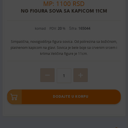
MP: 1100 RSD
NG FIGURA SOVA SA KAPICOM 11CM
komad
PDV:
20
%
Šifra:
165044
Simpatična, novogodišnja figura sovica. Od polirezina sa božićnom,
platnenom kapicom na glavi. Sovica je bele boje sa crvenim srcem i
krlima.Veličina figure je 11cm.
DODAJTE U KORPU