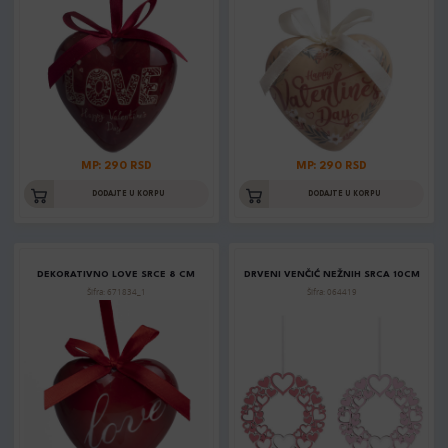
MP: 290 RSD
MP: 290 RSD
DODAJTE U KORPU
DODAJTE U KORPU
DEKORATIVNO LOVE SRCE 8 CM
DRVENI VENČIĆ NEŽNIH SRCA 10CM
Šifra: 671834_1
Šifra: 064419