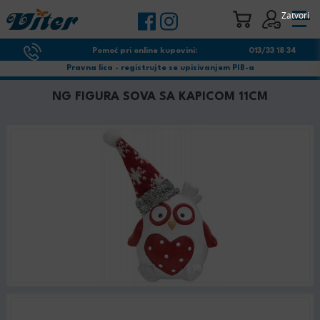
Zatvori
Pomoć pri online kupovini:
013/33 18 34
Pravna lica - registrujte se upisivanjem PIB-a
NG FIGURA SOVA SA KAPICOM 11CM