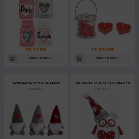
MP: 550 RSD
MP: 1800 RSD
DODAJTE U KORPU
DODAJTE U KORPU
PATULJAK SA SRCEM NA KAPICI
NG FIGURA SOVA SA KAPICOM 11CM
Šifra: 058957
Šifra: 165044