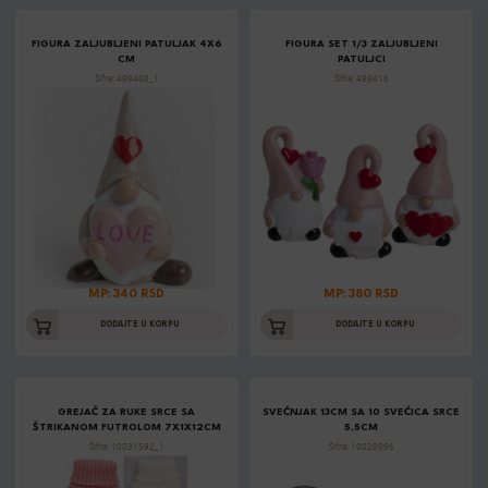
FIGURA ZALJUBLJENI PATULJAK 4X6
FIGURA SET 1/3 ZALJUBLJENI
CM
PATULJCI
Šifra: 499408_1
Šifra: 499416
MP: 340 RSD
MP: 380 RSD
DODAJTE U KORPU
DODAJTE U KORPU
GREJAČ ZA RUKE SRCE SA
SVEĆNJAK 13CM SA 10 SVEĆICA SRCE
ŠTRIKANOM FUTROLOM 7X1X12CM
5,5CM
Šifra: 10031592_1
Šifra: 10028996