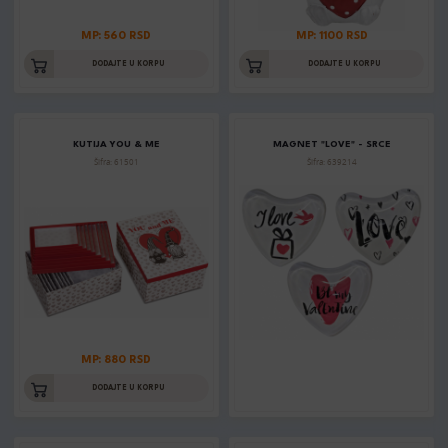
MP: 560 RSD
MP: 1100 RSD
DODAJTE U KORPU
DODAJTE U KORPU
KUTIJA YOU & ME
MAGNET "LOVE" - SRCE
Šifra: 61501
Šifra: 639214
MP: 880 RSD
DODAJTE U KORPU