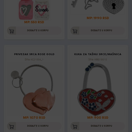
MP: 1990 RSD
MP: 550 RSD
DODAJTE U KORPU
DODAJTE U KORPU
PRIVEZAK SRCA ROSE GOLD
KUKA ZA TAŠNU SRCE/MAŠNICA
Šifra: KC21004_1
Šifra: WBG18010
MP: 1070 RSD
MP: 900 RSD
DODAJTE U KORPU
DODAJTE U KORPU