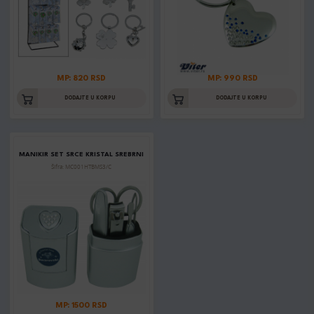
MP: 820 RSD
MP: 990 RSD
DODAJTE U KORPU
DODAJTE U KORPU
MANIKIR SET SRCE KRISTAL SREBRNI
Šifra: MC001HTBMS3/C
MP: 1500 RSD