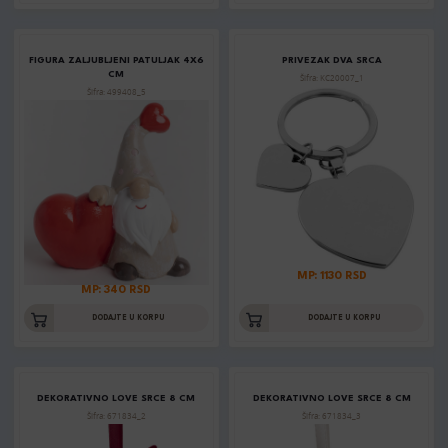
FIGURA ZALJUBLJENI PATULJAK 4X6
PRIVEZAK DVA SRCA
CM
Šifra: KC20007_1
Šifra: 499408_5
MP: 1130 RSD
MP: 340 RSD
DODAJTE U KORPU
DODAJTE U KORPU
DEKORATIVNO LOVE SRCE 8 CM
DEKORATIVNO LOVE SRCE 8 CM
Šifra: 671834_2
Šifra: 671834_3