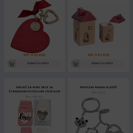
MP: 1730 RSD
MP: 990 RSD
DODAJTE U KORPU
DODAJTE U KORPU
GREJAČ ZA RUKE SRCE SA
PRIVEZAK PANDA KLJUČIĆ
ŠTRIKANOM FUTROLOM 7X1X12CM
Šifra: 16922
Šifra: 10031592