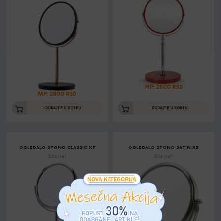
MP: 2800 RSD
MP: 2800 RSD
DODAJTE U KORPU
DODAJTE U KORPU
OGLEDALO STONO CLASSIC X7
OGLEDALO STONO SATIN X5
Šifra: J701
Šifra: J737