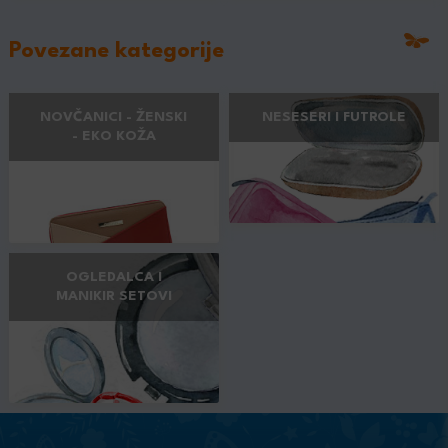
Povezane kategorije
NOVČANICI - ŽENSKI
NESESERI I FUTROLE
- EKO KOŽA
OGLEDALCA I
MANIKIR SETOVI