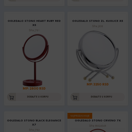
OGLEDALO STONO HEART RUBY RED
OGLEDALO STONO ZL. KUGLICE X5
X5
Šifra: J838
Šifra: J781
MP: 3250 RSD
MP: 2800 RSD
DODAJTE U KORPU
DODAJTE U KORPU
NAJPRODAVANIJE
OGLEDALO STONO BLACK ELEGANCE
OGLEDALO STONO CRVENO 7X
X7
Šifra: BM2404R
Šifra: J782