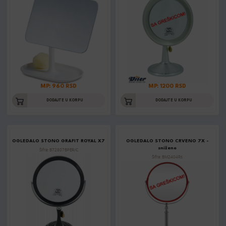
MP: 960 RSD
MP: 1200 RSD
DODAJTE U KORPU
DODAJTE U KORPU
OGLEDALO STONO GRAFIT ROYAL X7
OGLEDALO STONO CRVENO 7X -
sniženo
Šifra: B72807BPER/C
Šifra: BM2404Rs