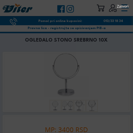
Zatvori
Pomoć pri online kupovini:
013/33 18 34
Pravna lica - registrujte se upisivanjem PIB-a
OGLEDALO STONO SREBRNO 10X
MP: 3400 RSD