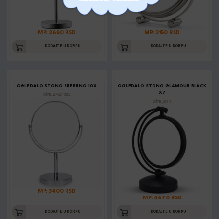
MP: 2680 RSD
MP: 2150 RSD
DODAJTE U KORPU
DODAJTE U KORPU
OGLEDALO STONO SREBRNO 10X
OGLEDALO STONO GLAMOUR BLACK
X7
Šifra: BM2408S
Šifra: J814
MP: 3400 RSD
MP: 4670 RSD
DODAJTE U KORPU
DODAJTE U KORPU