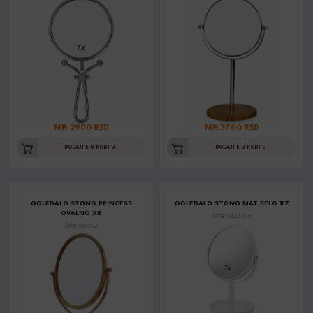
MP: 2900 RSD
MP: 3700 RSD
DODAJTE U KORPU
DODAJTE U KORPU
OGLEDALO STONO PRINCESS
OGLEDALO STONO MAT BELO X7
OVALNO X5
Šifra: MS21003
Šifra: M1012