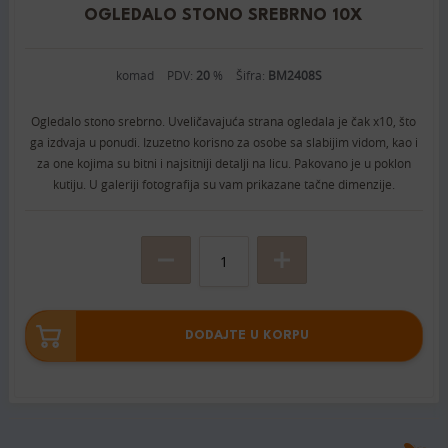
OGLEDALO STONO SREBRNO 10X
komad
PDV:
20
%
Šifra:
BM2408S
Ogledalo stono srebrno. Uveličavajuća strana ogledala je čak x10, što
ga izdvaja u ponudi. Izuzetno korisno za osobe sa slabijim vidom, kao i
za one kojima su bitni i najsitniji detalji na licu. Pakovano je u poklon
kutiju. U galeriji fotografija su vam prikazane tačne dimenzije.
DODAJTE U KORPU