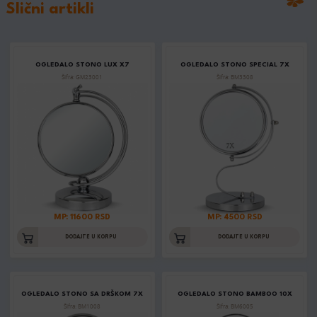
Slični artikli
OGLEDALO STONO LUX X7
OGLEDALO STONO SPECIAL 7X
Šifra: GM23001
Šifra: BM3308
MP: 11600 RSD
MP: 4500 RSD
DODAJTE U KORPU
DODAJTE U KORPU
OGLEDALO STONO SA DRŠKOM 7X
OGLEDALO STONO BAMBOO 10X
Šifra: BM1008
Šifra: BM6005