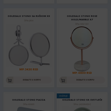
OGLEDALO STONO SA RUČKOM X5
OGLEDALO STONO ROSE
GOLD/MARBLE X7
Šifra: J604
Šifra: MS21001
MP: 3430 RSD
MP: 4800 RSD
DODAJTE U KORPU
DODAJTE U KORPU
SNIŽENJE
OGLEDALO STONO PIAZZA
OGLEDALO STONO 5X SVETLEĆE
Šifra: 60685
Šifra: LM209MS3/C