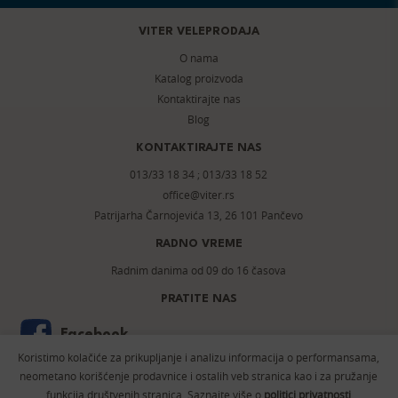
VITER VELEPRODAJA
O nama
Katalog proizvoda
Kontaktirajte nas
Blog
KONTAKTIRAJTE NAS
013/33 18 34
;
013/33 18 52
office@viter.rs
Patrijarha Čarnojevića 13, 26 101 Pančevo
RADNO VREME
Radnim danima od 09 do 16 časova
PRATITE NAS
Facebook
Koristimo kolačiće za prikupljanje i analizu informacija o performansama,
Instagram
neometano korišćenje prodavnice i ostalih veb stranica kao i za pružanje
funkcija društvenih stranica. Saznajte više o
politici privatnosti