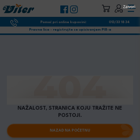
Zatvori
Pomoć pri online kupovini:
013/33 18 34
Pravna lica - registrujte se upisivanjem PIB-a
NAŽALOST, STRANICA KOJU TRAŽITE NE
POSTOJI.
NAZAD NA POČETNU