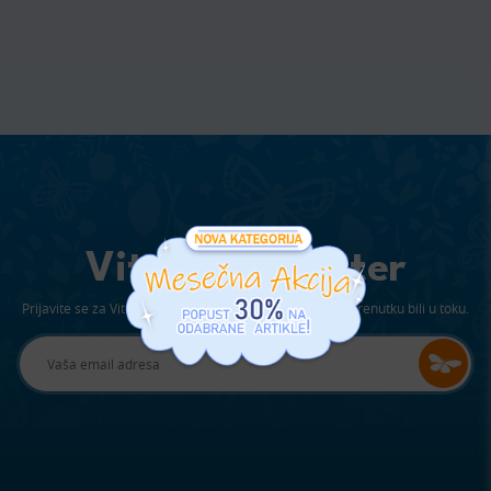
Viter Newsletter
Prijavite se za Viterov newsletter kako bi ste u svakom trenutku bili u toku.