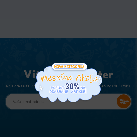
Viter Newsletter
Prijavite se za Viterov newsletter kako bi ste u svakom trenutku bili u toku.