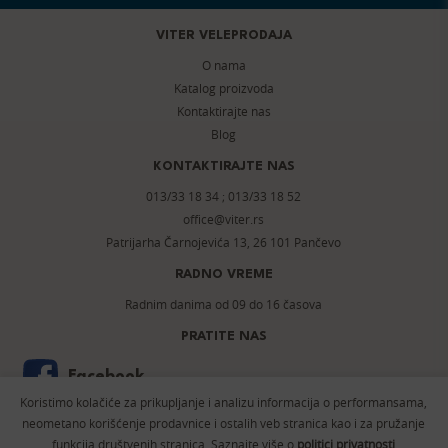
VITER VELEPRODAJA
O nama
Katalog proizvoda
Kontaktirajte nas
Blog
KONTAKTIRAJTE NAS
013/33 18 34
;
013/33 18 52
office@viter.rs
Patrijarha Čarnojevića 13, 26 101 Pančevo
RADNO VREME
Radnim danima od 09 do 16 časova
PRATITE NAS
Facebook
Koristimo kolačiće za prikupljanje i analizu informacija o performansama,
Instagram
neometano korišćenje prodavnice i ostalih veb stranica kao i za pružanje
funkcija društvenih stranica. Saznajte više o
politici privatnosti