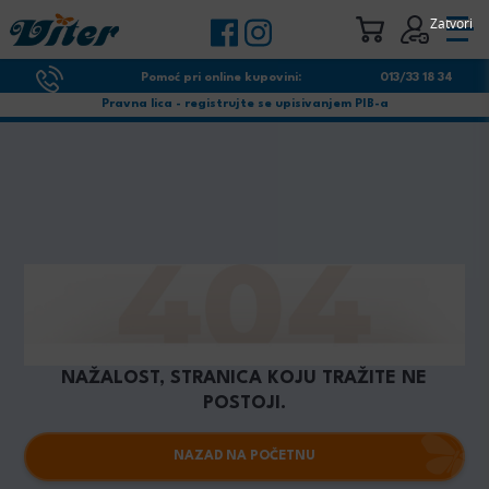
Zatvori
Pomoć pri online kupovini:
013/33 18 34
Pravna lica - registrujte se upisivanjem PIB-a
NAŽALOST, STRANICA KOJU TRAŽITE NE
POSTOJI.
NAZAD NA POČETNU