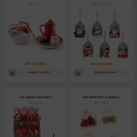
Šifra: 77131
Šifra: 10030383_1
MP: 650 RSD
MP: 340 RSD
DODAJTE U KORPU
DODAJTE U KORPU
NG UKRAS PRAPORCI
NG PRAPORCI U VREĆICI
Šifra: 50844
Šifra: 75938