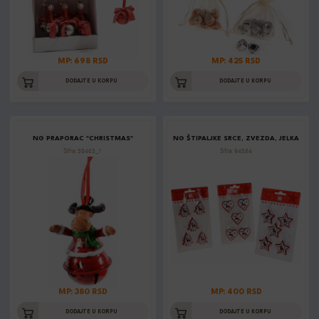
MP: 698 RSD
MP: 425 RSD
DODAJTE U KORPU
DODAJTE U KORPU
NG PRAPORAC "CHRISTMAS"
NG ŠTIPALJKE SRCE, ZVEZDA, JELKA
Šifra: 38463_1
Šifra: 94584
MP: 380 RSD
MP: 400 RSD
DODAJTE U KORPU
DODAJTE U KORPU