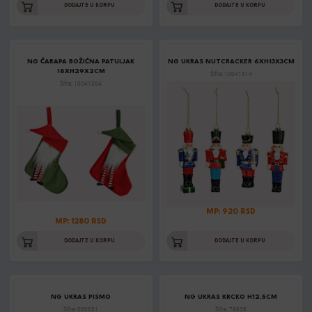
DODAJTE U KORPU
DODAJTE U KORPU
NG ČARAPA BOŽIĆNA PATULJAK
NG UKRAS NUTCRACKER 6XH13X3CM
18XH29X2CM
Šifra: 10041314
Šifra: 10041304
MP: 920 RSD
MP: 1280 RSD
DODAJTE U KORPU
DODAJTE U KORPU
NG UKRAS PISMO
NG UKRAS KRCKO H12,5CM
Šifra: 060851
Šifra: 76638