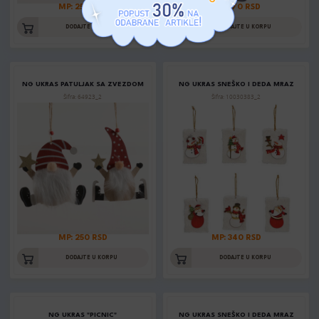
MP: 250 RSD
MP: 170 RSD
DODAJTE U KORPU
DODAJTE U KORPU
NG UKRAS PATULJAK SA ZVEZDOM
NG UKRAS SNEŠKO I DEDA MRAZ
Šifra: 64923_2
Šifra: 10030383_2
MP: 250 RSD
MP: 340 RSD
DODAJTE U KORPU
DODAJTE U KORPU
NG UKRAS "PICNIC"
NG UKRAS SNEŠKO I DEDA MRAZ