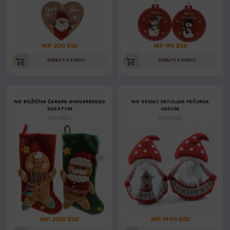
MP: 200 RSD
MP: 195 RSD
DODAJTE U KORPU
DODAJTE U KORPU
NG BOŽIČNA ČARAPA GINGERBREAD
NG VENAC PATULJAK PEČURKA
25X47CM
H30CM
Šifra: 35824
Šifra: 30003
MP: 2250 RSD
MP: 1990 RSD