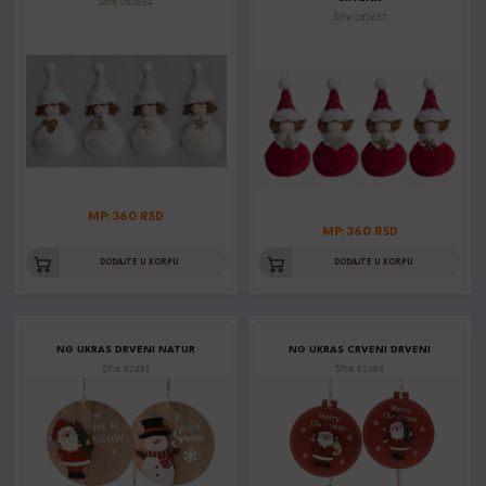
Šifra: 060634
Šifra: 060637
MP: 360 RSD
MP: 360 RSD
DODAJTE U KORPU
DODAJTE U KORPU
NG UKRAS DRVENI NATUR
NG UKRAS CRVENI DRVENI
Šifra: 62495
Šifra: 62464