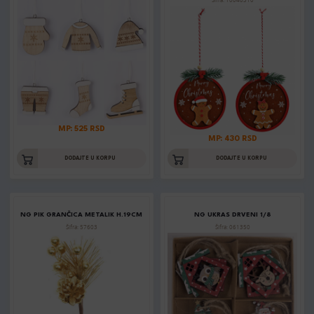
Šifra: 10040310
MP: 525 RSD
MP: 430 RSD
DODAJTE U KORPU
DODAJTE U KORPU
NG PIK GRANČICA METALIK H.19CM
NG UKRAS DRVENI 1/8
Šifra: 57603
Šifra: 061350