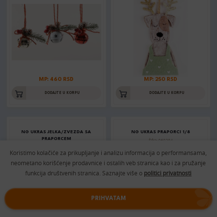
MP: 460 RSD
MP: 250 RSD
DODAJTE U KORPU
DODAJTE U KORPU
NG UKRAS JELKA/ZVEZDA SA
NG UKRAS PRAPORCI 1/8
PRAPORCEM
Šifra: 060294
Šifra: 060280_1
Koristimo kolačiće za prikupljanje i analizu informacija o performansama,
neometano korišćenje prodavnice i ostalih veb stranica kao i za pružanje
funkcija društvenih stranica. Saznajte više o
politici privatnosti
PRIHVATAM