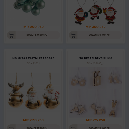
MP: 200 RSD
MP: 300 RSD
DODAJTE U KORPU
DODAJTE U KORPU
NG UKRAS ZLATNI PRAPORAC
NG UKRASI DRVENI 1/10
Šifra: 73631
Šifra: 456685_1
MP: 770 RSD
MP: 715 RSD
DODAJTE U KORPU
DODAJTE U KORPU