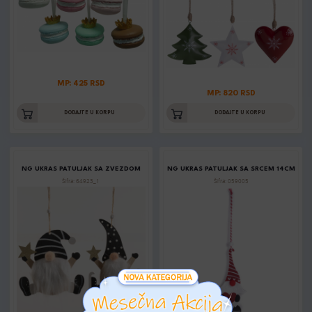
MP: 425 RSD
MP: 820 RSD
DODAJTE U KORPU
DODAJTE U KORPU
NG UKRAS PATULJAK SA ZVEZDOM
NG UKRAS PATULJAK SA SRCEM 14CM
Šifra: 64923_1
Šifra: 059005