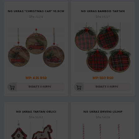
NG UKRAS "CHRISTMAS CAR" 10,5CM
NG UKRAS BAMBOO TARTAN
Šifra: 72273
Šifra: 53227
MP: 425 RSD
MP: 550 RSD
DODAJTE U KORPU
DODAJTE U KORPU
NG UKRAS TARTAN OBLICI
NG UKRAS DRVENI LILIHIP
Šifra: 53302
Šifra: 54026