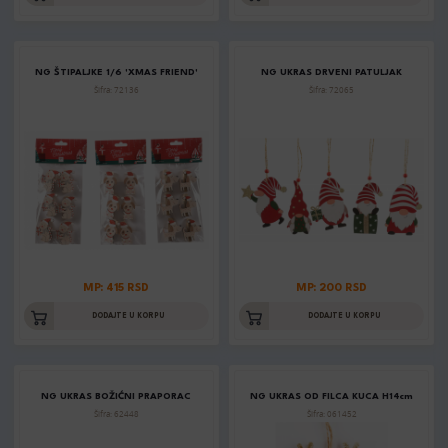
NG ŠTIPALJKE 1/6 'XMAS FRIEND'
NG UKRAS DRVENI PATULJAK
Šifra: 72136
Šifra: 72065
MP: 415 RSD
MP: 200 RSD
DODAJTE U KORPU
DODAJTE U KORPU
NG UKRAS BOŽIĆNI PRAPORAC
NG UKRAS OD FILCA KUCA H14cm
Šifra: 62448
Šifra: 061452