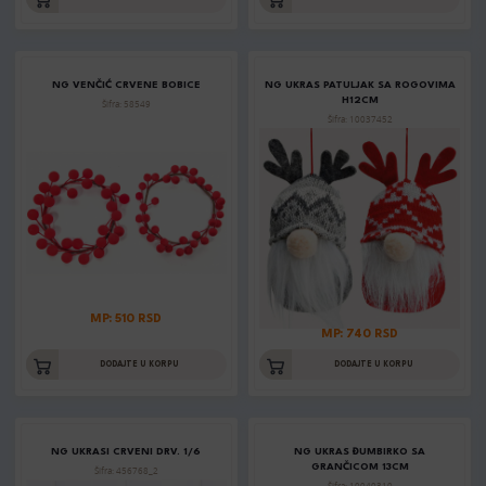
NG VENČIĆ CRVENE BOBICE
NG UKRAS PATULJAK SA ROGOVIMA
H12CM
Šifra: 58549
Šifra: 10037452
MP: 510 RSD
MP: 740 RSD
DODAJTE U KORPU
DODAJTE U KORPU
NG UKRASI CRVENI DRV. 1/6
NG UKRAS ĐUMBIRKO SA
GRANČICOM 13CM
Šifra: 456768_2