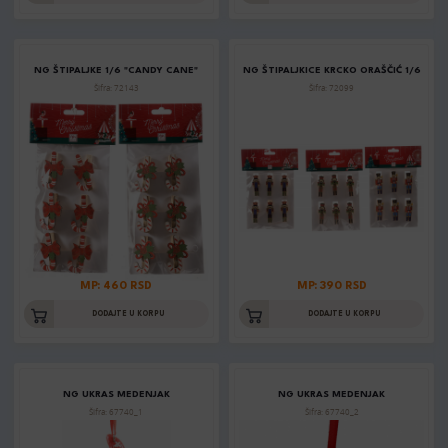
NG ŠTIPALJKE 1/6 "CANDY CANE"
NG ŠTIPALJKICE KRCKO ORAŠČIĆ 1/6
Šifra: 72143
Šifra: 72099
MP: 460 RSD
MP: 390 RSD
DODAJTE U KORPU
DODAJTE U KORPU
NG UKRAS MEDENJAK
NG UKRAS MEDENJAK
Šifra: 67740_1
Šifra: 67740_2