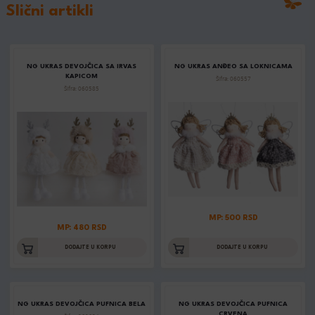
Slični artikli
NG UKRAS DEVOJČICA SA IRVAS
NG UKRAS ANĐEO SA LOKNICAMA
KAPICOM
Šifra: 060557
Šifra: 060585
MP: 500 RSD
MP: 480 RSD
DODAJTE U KORPU
DODAJTE U KORPU
NG UKRAS DEVOJČICA PUFNICA BELA
NG UKRAS DEVOJČICA PUFNICA
CRVENA