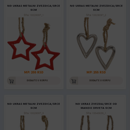
NG UKRAS METALNI ZVEZDICA/SRCE
NG UKRAS METALNI ZVEZDICA/SRCE
5CM
5CM
Šifra: 10029097_1
Šifra: 10029097_2
MP: 255 RSD
MP: 255 RSD
DODAJTE U KORPU
DODAJTE U KORPU
NG UKRAS METALNI ZVEZDICA/SRCE
NG UKRAS ZVEZDA/SRCE OD
5CM
MANGO DRVETA 5CM
Šifra: 10029097_3
Šifra: 10040639_1