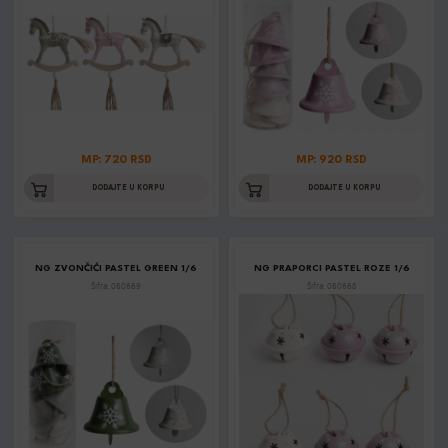
MP: 720 RSD
MP: 920 RSD
DODAJTE U KORPU
DODAJTE U KORPU
NG ZVONČIĆI PASTEL GREEN 1/6
NG PRAPORCI PASTEL ROZE 1/6
Šifra: 060669
Šifra: 060668