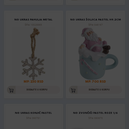
NG UKRAS PAHULJA METAL
NG UKRAS ŠOLJICA PASTEL H9,2CM
Šifra: 10028865
Šifra: 046167
MP: 230 RSD
MP: 700 RSD
DODAJTE U KORPU
DODAJTE U KORPU
NG UKRAS KONJIĆ PASTEL
NG ZVONČIĆI PASTEL ROZE 1/6
Šifra: 060781
Šifra: 060670