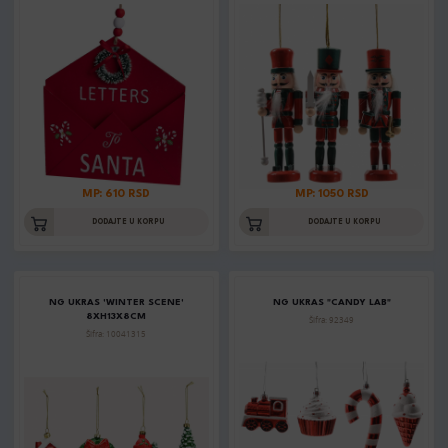
MP: 610 RSD
MP: 1050 RSD
DODAJTE U KORPU
DODAJTE U KORPU
NG UKRAS 'WINTER SCENE'
NG UKRAS "CANDY LAB"
8XH13X8CM
Šifra: 92349
Šifra: 10041315