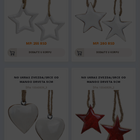
MP: 255 RSD
MP: 280 RSD
DODAJTE U KORPU
DODAJTE U KORPU
NG UKRAS ZVEZDA/SRCE OD
NG UKRAS ZVEZDA/SRCE OD
MANGO DRVETA 5CM
MANGO DRVETA 5CM
Šifra: 10040639_3
Šifra: 10040639_2