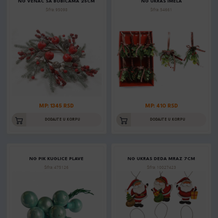
NG VENAC SA BOBICAMA 25CM
NG UKRAS IMELA
Šifra: 95098
Šifra: 54661
MP: 1345 RSD
MP: 410 RSD
DODAJTE U KORPU
DODAJTE U KORPU
NG PIK KUGLICE PLAVE
NG UKRAS DEDA MRAZ 7CM
Šifra: 475126
Šifra: 10027423