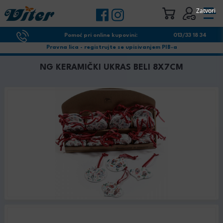
Zatvori
Pomoć pri online kupovini:
013/33 18 34
Pravna lica - registrujte se upisivanjem PIB-a
NG KERAMIČKI UKRAS BELI 8X7CM