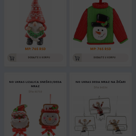
MP: 765 RSD
MP: 765 RSD
DODAJTE U KORPU
DODAJTE U KORPU
NG UKRAS LIZALICA SNEŠKO/DEDA
NG UKRAS DEDA MRAZ NA ŽIČARI
MRAZ
Šifra: 94534
Šifra: 90703