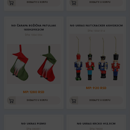
DODAJTE U KORPU
DODAJTE U KORPU
NG ČARAPA BOŽIĆNA PATULJAK
NG UKRAS NUTCRACKER 6XH13X3CM
18XH29X2CM
Šifra: 10041314
Šifra: 10041304
MP: 920 RSD
MP: 1280 RSD
DODAJTE U KORPU
DODAJTE U KORPU
NG UKRAS PISMO
NG UKRAS KRCKO H12,5CM
Šifra: 060851
Šifra: 76638