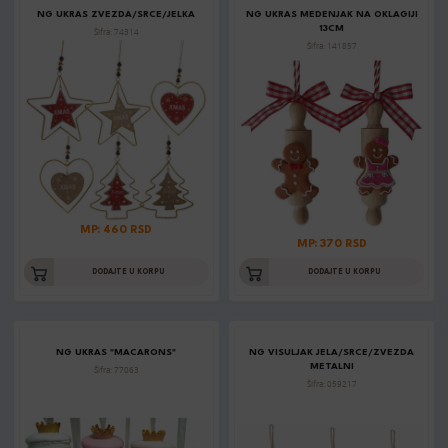
NG UKRAS ZVEZDA/SRCE/JELKA
NG UKRAS MEDENJAK NA OKLAGIJI
13CM
Šifra: 74314
Šifra: 141857
MP: 460 RSD
MP: 370 RSD
DODAJTE U KORPU
DODAJTE U KORPU
NG UKRAS "MACARONS"
NG VISULJAK JELA/SRCE/ZVEZDA
METALNI
Šifra: 77063
Šifra: 059217