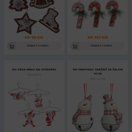
MP: 135 RSD
MP: 300 RSD
DODAJTE U KORPU
DODAJTE U KORPU
NG DEDA MRAZ NA OFINGERU
NG PRAPORAC SNEŠKIĆ SA ŠALOM
10CM
Šifra: 90772
Šifra: 141798