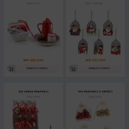
Šifra: 77131
Šifra: 10030383_1
MP: 650 RSD
MP: 340 RSD
DODAJTE U KORPU
DODAJTE U KORPU
NG UKRAS PRAPORCI
NG PRAPORCI U VREĆICI
Šifra: 50844
Šifra: 75938