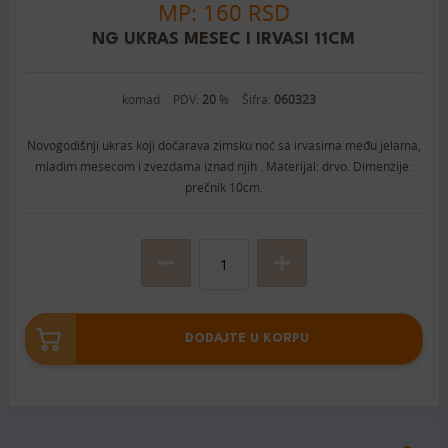
MP: 160 RSD
NG UKRAS MESEC I IRVASI 11CM
komad
PDV:
20
%
Šifra:
060323
Novogodišnji ukras koji dočarava zimsku noć sa irvasima među jelama,
mladim mesecom i zvezdama iznad njih . Materijal: drvo. Dimenzije:
prečnik 10cm.
DODAJTE U KORPU