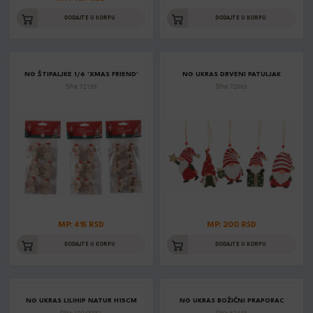
DODAJTE U KORPU
DODAJTE U KORPU
NG ŠTIPALJKE 1/6 'XMAS FRIEND'
NG UKRAS DRVENI PATULJAK
Šifra: 72136
Šifra: 72065
MP: 415 RSD
MP: 200 RSD
DODAJTE U KORPU
DODAJTE U KORPU
NG UKRAS LILIHIP NATUR H15CM
NG UKRAS BOŽIĆNI PRAPORAC