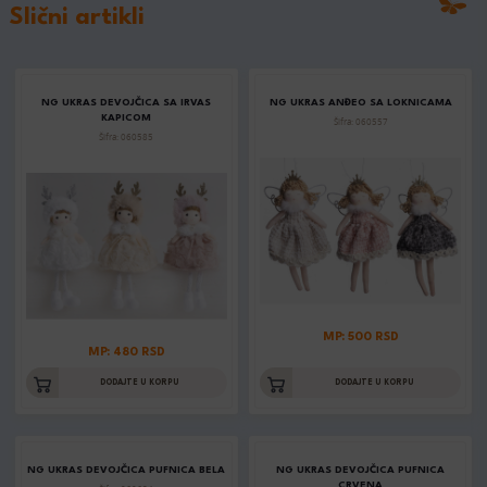
Slični artikli
NG UKRAS DEVOJČICA SA IRVAS
NG UKRAS ANĐEO SA LOKNICAMA
KAPICOM
Šifra: 060557
Šifra: 060585
MP: 500 RSD
MP: 480 RSD
DODAJTE U KORPU
DODAJTE U KORPU
NG UKRAS DEVOJČICA PUFNICA BELA
NG UKRAS DEVOJČICA PUFNICA
CRVENA