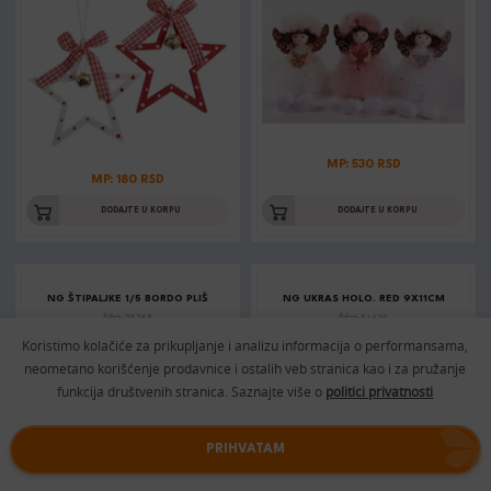
MP: 530 RSD
MP: 180 RSD
DODAJTE U KORPU
DODAJTE U KORPU
NG ŠTIPALJKE 1/5 BORDO PLIŠ
NG UKRAS HOLO. RED 9X11CM
Šifra: 75253
Šifra: 31420
Koristimo kolačiće za prikupljanje i analizu informacija o performansama,
neometano korišćenje prodavnice i ostalih veb stranica kao i za pružanje
funkcija društvenih stranica. Saznajte više o
politici privatnosti
PRIHVATAM