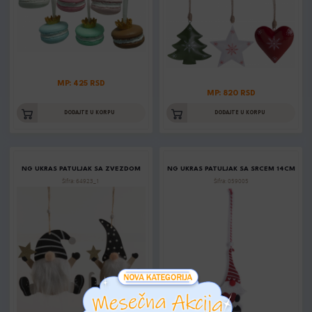
MP: 425 RSD
MP: 820 RSD
DODAJTE U KORPU
DODAJTE U KORPU
NG UKRAS PATULJAK SA ZVEZDOM
NG UKRAS PATULJAK SA SRCEM 14CM
Šifra: 64923_1
Šifra: 059005