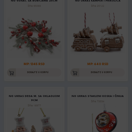
NG VENAC SA BOBICAMA 25CM
NG UKRAS KAMPER I PRIKOLICA
Šifra: 95098
Šifra: 25122
MP: 1345 RSD
MP: 640 RSD
DODAJTE U KORPU
DODAJTE U KORPU
NG UKRAS DEDA M. SA OKLAGIJOM
NG UKRAS STAKLENI KOSKA I ČINIJA
9CM
Šifra: 73334
Šifra: 16977