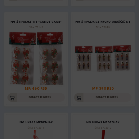
NG ŠTIPALJKE 1/6 "CANDY CANE"
NG ŠTIPALJKICE KRCKO ORAŠČIĆ 1/6
Šifra: 72143
Šifra: 72099
MP: 460 RSD
MP: 390 RSD
DODAJTE U KORPU
DODAJTE U KORPU
NG UKRAS MEDENJAK
NG UKRAS MEDENJAK
Šifra: 67740_1
Šifra: 67740_2