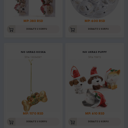
MP: 380 RSD
MP: 600 RSD
DODAJTE U KORPU
DODAJTE U KORPU
NG UKRAS KOSKA
NG UKRAS PUPPY
Šifra: 10034597
Šifra: 79972
MP: 1170 RSD
MP: 610 RSD
DODAJTE U KORPU
DODAJTE U KORPU