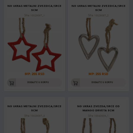
NG UKRAS METALNI ZVEZDICA/SRCE
NG UKRAS METALNI ZVEZDICA/SRCE
5CM
5CM
Šifra: 10029097_1
Šifra: 10029097_2
MP: 255 RSD
MP: 255 RSD
DODAJTE U KORPU
DODAJTE U KORPU
NG UKRAS METALNI ZVEZDICA/SRCE
NG UKRAS ZVEZDA/SRCE OD
5CM
MANGO DRVETA 5CM
Šifra: 10029097_3
Šifra: 10040639_1