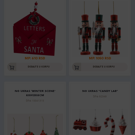
MP: 610 RSD
MP: 1050 RSD
DODAJTE U KORPU
DODAJTE U KORPU
NG UKRAS 'WINTER SCENE'
NG UKRAS "CANDY LAB"
8XH13X8CM
Šifra: 92349
Šifra: 10041315