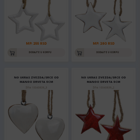
MP: 255 RSD
MP: 280 RSD
DODAJTE U KORPU
DODAJTE U KORPU
NG UKRAS ZVEZDA/SRCE OD
NG UKRAS ZVEZDA/SRCE OD
MANGO DRVETA 5CM
MANGO DRVETA 5CM
Šifra: 10040639_3
Šifra: 10040639_2