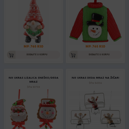
MP: 765 RSD
MP: 765 RSD
DODAJTE U KORPU
DODAJTE U KORPU
NG UKRAS LIZALICA SNEŠKO/DEDA
NG UKRAS DEDA MRAZ NA ŽIČARI
MRAZ
Šifra: 94534
Šifra: 90703