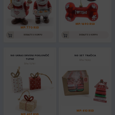
MP: 1690 RSD
MP: 770 RSD
DODAJTE U KORPU
DODAJTE U KORPU
NG UKRAS DRVENI POKLONČIĆ
NG SET TRAČICA
TUFNE
Šifra: 79262
Šifra: 72761
MP: 410 RSD
MP: 457 RSD