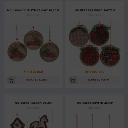
NG UKRAS "CHRISTMAS CAR" 10,5CM
NG UKRAS BAMBOO TARTAN
Šifra: 72273
Šifra: 53227
MP: 425 RSD
MP: 550 RSD
DODAJTE U KORPU
DODAJTE U KORPU
NG UKRAS TARTAN OBLICI
NG UKRAS DRVENI LILIHIP
Šifra: 53302
Šifra: 54026