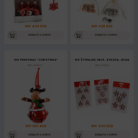
MP: 698 RSD
MP: 425 RSD
DODAJTE U KORPU
DODAJTE U KORPU
NG PRAPORAC "CHRISTMAS"
NG ŠTIPALJKE SRCE, ZVEZDA, JELKA
Šifra: 38463_1
Šifra: 94584
MP: 380 RSD
MP: 400 RSD
DODAJTE U KORPU
DODAJTE U KORPU