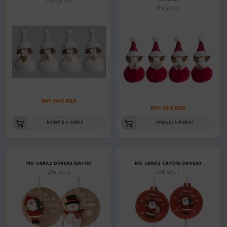
Šifra: 060634
Šifra: 060637
MP: 360 RSD
MP: 360 RSD
DODAJTE U KORPU
DODAJTE U KORPU
NG UKRAS DRVENI NATUR
NG UKRAS CRVENI DRVENI
Šifra: 62495
Šifra: 62464