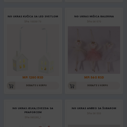
NG UKRAS KUĆICA SA LED SVETLOM
NG UKRAS MIŠICA BALERINA
Šifra: 10038173
Šifra: 061570
MP: 1280 RSD
MP: 560 RSD
DODAJTE U KORPU
DODAJTE U KORPU
NG UKRAS JELKA/ZVEZDA SA
NG UKRAS ANĐEO SA ŠUBAROM
PRAPORCEM
Šifra: 061553
Šifra: 060280_1