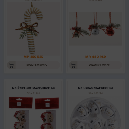
Šifra: 10043851
Šifra: 62448
MP: 850 RSD
MP: 460 RSD
DODAJTE U KORPU
DODAJTE U KORPU
NG ŠTIPALJKE MACE/KUCE 1/3
NG UKRAS PRAPORCI 1/8
Šifra: 21964
Šifra: 060294