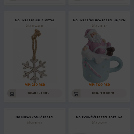
NG UKRAS PAHULJA METAL
NG UKRAS ŠOLJICA PASTEL H9,2CM
Šifra: 10028865
Šifra: 046167
MP: 230 RSD
MP: 700 RSD
DODAJTE U KORPU
DODAJTE U KORPU
NG UKRAS KONJIĆ PASTEL
NG ZVONČIĆI PASTEL ROZE 1/6
Šifra: 060781
Šifra: 060670