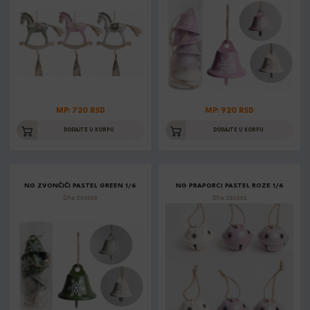
MP: 720 RSD
MP: 920 RSD
DODAJTE U KORPU
DODAJTE U KORPU
NG ZVONČIĆI PASTEL GREEN 1/6
NG PRAPORCI PASTEL ROZE 1/6
Šifra: 060669
Šifra: 060668