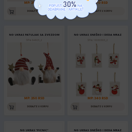
MP: 250 RSD
MP: 170 RSD
DODAJTE U KORPU
DODAJTE U KORPU
NG UKRAS PATULJAK SA ZVEZDOM
NG UKRAS SNEŠKO I DEDA MRAZ
Šifra: 64923_2
Šifra: 10030383_2
MP: 250 RSD
MP: 340 RSD
DODAJTE U KORPU
DODAJTE U KORPU
NG UKRAS "PICNIC"
NG UKRAS SNEŠKO I DEDA MRAZ