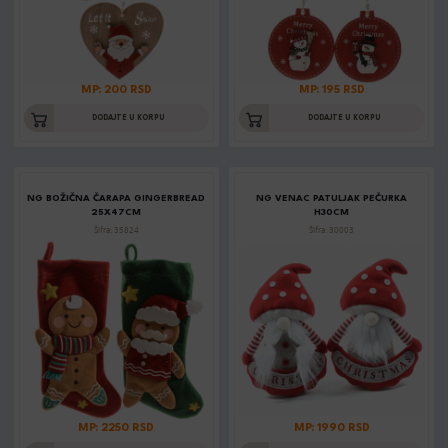
MP: 200 RSD
MP: 195 RSD
DODAJTE U KORPU
DODAJTE U KORPU
NG BOŽIČNA ČARAPA GINGERBREAD
NG VENAC PATULJAK PEČURKA
25X47CM
H30CM
Šifra: 35824
Šifra: 30003
MP: 2250 RSD
MP: 1990 RSD