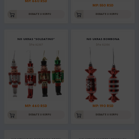
MP: 660 RSD
MP: 550 RSD
DODAJTE U KORPU
DODAJTE U KORPU
NG UKRAS "SOLDATINO"
NG UKRAS BOMBONA
Šifra: 92387
Šifra: 92356
MP: 460 RSD
MP: 190 RSD
DODAJTE U KORPU
DODAJTE U KORPU