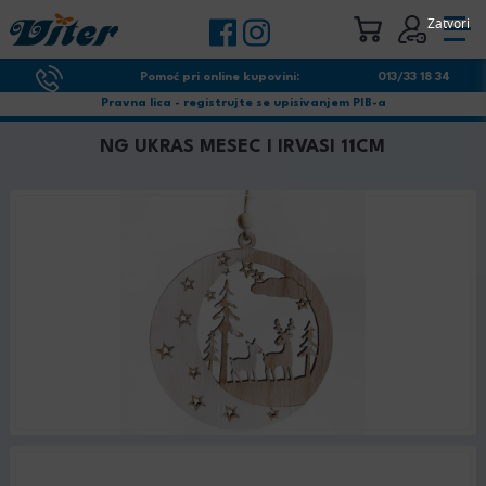
Zatvori
Pomoć pri online kupovini:
013/33 18 34
Pravna lica - registrujte se upisivanjem PIB-a
NG UKRAS MESEC I IRVASI 11CM