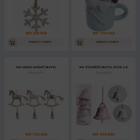
MP: 230 RSD
MP: 700 RSD
DODAJTE U KORPU
DODAJTE U KORPU
NG UKRAS KONJIĆ PASTEL
NG ZVONČIĆI PASTEL ROZE 1/6
Šifra: 060781
Šifra: 060670
MP: 720 RSD
MP: 920 RSD