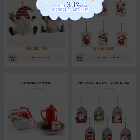
MP: 250 RSD
MP: 340 RSD
DODAJTE U KORPU
DODAJTE U KORPU
NG UKRAS "PICNIC"
NG UKRAS SNEŠKO I DEDA MRAZ
Šifra: 77131
Šifra: 10030383_1