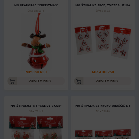
NG PRAPORAC "CHRISTMAS"
NG ŠTIPALJKE SRCE, ZVEZDA, JELKA
Šifra: 38463_1
Šifra: 94584
MP: 380 RSD
MP: 400 RSD
DODAJTE U KORPU
DODAJTE U KORPU
NG ŠTIPALJKE 1/6 "CANDY CANE"
NG ŠTIPALJKICE KRCKO ORAŠČIĆ 1/6
Šifra: 72143
Šifra: 72099