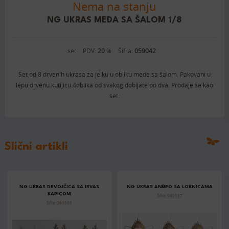
Nema na stanju
NG UKRAS MEDA SA ŠALOM 1/8
set
PDV:
20
%
Šifra:
059042
Set od 8 drvenih ukrasa za jelku u obliku mede sa šalom. Pakovani u
lepu drvenu kutijicu.4oblika od svakog dobijate po dva. Prodaje se kao
set.
Slični artikli
NG UKRAS DEVOJČICA SA IRVAS
NG UKRAS ANĐEO SA LOKNICAMA
KAPICOM
Šifra: 060557
Šifra: 060585