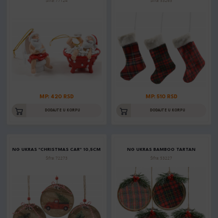
Šifra: 77124
Šifra: 53265
MP: 420 RSD
MP: 510 RSD
DODAJTE U KORPU
DODAJTE U KORPU
NG UKRAS "CHRISTMAS CAR" 10,5CM
NG UKRAS BAMBOO TARTAN
Šifra: 72273
Šifra: 53227