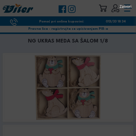
Zatvori
Pomoć pri online kupovini:
013/33 18 34
Pravna lica - registrujte se upisivanjem PIB-a
NG UKRAS MEDA SA ŠALOM 1/8