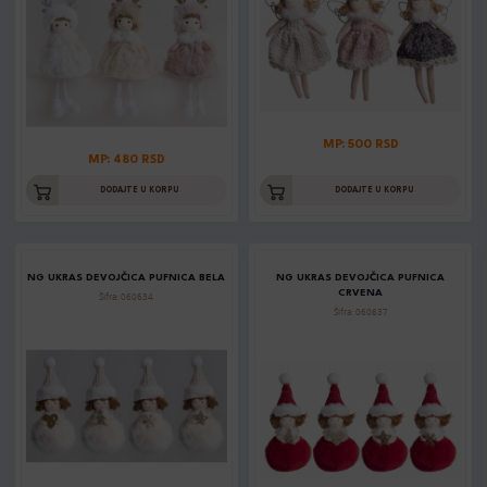
MP: 500 RSD
MP: 480 RSD
DODAJTE U KORPU
DODAJTE U KORPU
NG UKRAS DEVOJČICA PUFNICA BELA
NG UKRAS DEVOJČICA PUFNICA
CRVENA
Šifra: 060634
Šifra: 060637