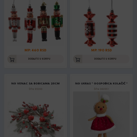
MP: 460 RSD
MP: 190 RSD
DODAJTE U KORPU
DODAJTE U KORPU
NG VENAC SA BOBICAMA 25CM
NG UKRAS " GOSPOĐICA KOLAČIĆ "
Šifra: 95098
Šifra: 060551