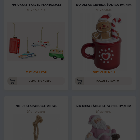
NG UKRAS TRAVEL 14XH10X3CM
NG UKRAS CRVENA ŠOLJICA H9,7cm
Šifra: 10041318
Šifra: 046166
MP: 920 RSD
MP: 700 RSD
DODAJTE U KORPU
DODAJTE U KORPU
NG UKRAS PAHULJA METAL
NG UKRAS ŠOLJICA PASTEL H9,2CM
Šifra: 10028865
Šifra: 046167