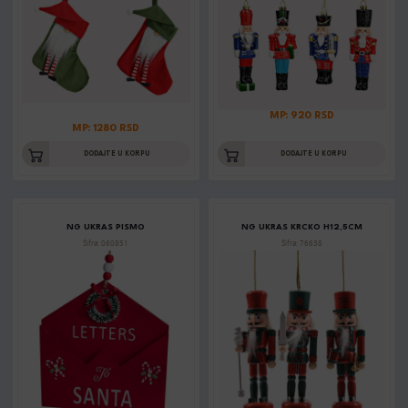
MP: 920 RSD
MP: 1280 RSD
DODAJTE U KORPU
DODAJTE U KORPU
NG UKRAS PISMO
NG UKRAS KRCKO H12,5CM
Šifra: 060851
Šifra: 76638