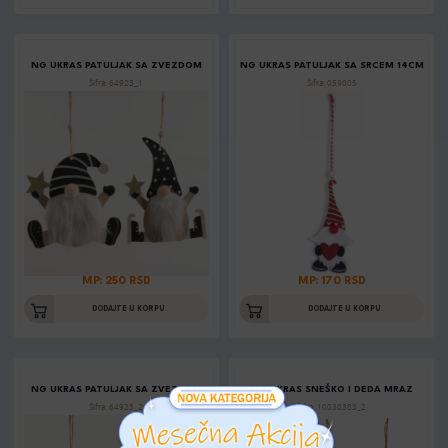
NG UKRAS PATULJAK SA ZVEZDOM
NG UKRAS PATULJAK SA SRCEM 14CM
Šifra: 64923_1
Šifra: 059005
MP: 250 RSD
MP: 170 RSD
DODAJTE U KORPU
DODAJTE U KORPU
NG UKRAS PATULJAK SA ZVEZDOM
NG UKRAS SNEŠKO I DEDA MRAZ
Šifra: 64923_2
Šifra: 10030383_2