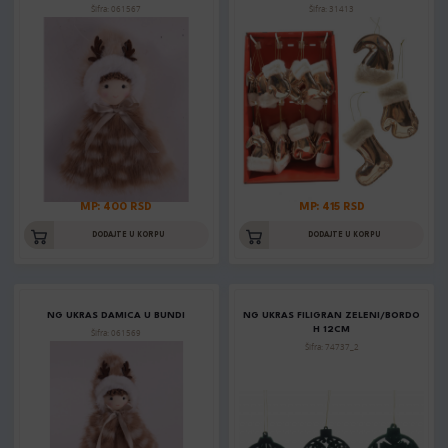
Šifra: 061567
Šifra: 31413
MP: 400 RSD
MP: 415 RSD
DODAJTE U KORPU
DODAJTE U KORPU
NG UKRAS DAMICA U BUNDI
NG UKRAS FILIGRAN ZELENI/BORDO
H 12CM
Šifra: 061569
Šifra: 74737_2