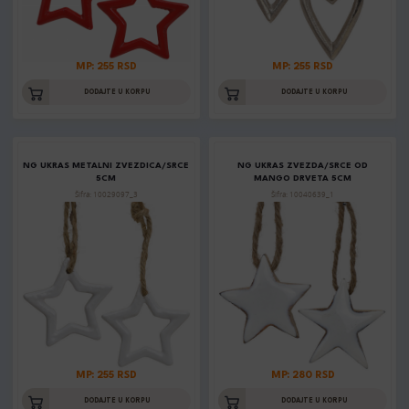
MP: 255 RSD
MP: 255 RSD
DODAJTE U KORPU
DODAJTE U KORPU
NG UKRAS METALNI ZVEZDICA/SRCE
NG UKRAS ZVEZDA/SRCE OD
5CM
MANGO DRVETA 5CM
Šifra: 10029097_3
Šifra: 10040639_1
MP: 255 RSD
MP: 280 RSD
DODAJTE U KORPU
DODAJTE U KORPU