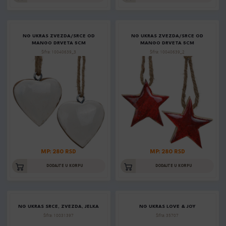
NG UKRAS ZVEZDA/SRCE OD
NG UKRAS ZVEZDA/SRCE OD
MANGO DRVETA 5CM
MANGO DRVETA 5CM
Šifra: 10040639_3
Šifra: 10040639_2
MP: 280 RSD
MP: 280 RSD
DODAJTE U KORPU
DODAJTE U KORPU
NG UKRAS SRCE, ZVEZDA, JELKA
NG UKRAS LOVE & JOY
Šifra: 10031397
Šifra: 35707