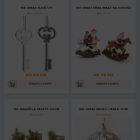
NG UKRAS KLJUČ 1/4
NG UKRAS DEDA MRAZ NA KONJIĆU
Šifra: 045056_1
Šifra: 77117
MP: 410 RSD
MP: 915 RSD
DODAJTE U KORPU
DODAJTE U KORPU
NG GRANČICA FROSTY 20CM
NG UKRAS MESEC I IRVASI 11CM
Šifra: 67590
Šifra: 060323