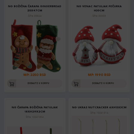
NG BOŽIČNA ČARAPA GINGERBREAD
NG VENAC PATULJAK PEČURKA
25X47CM
H30CM
Šifra: 35824
Šifra: 30003
MP: 2250 RSD
MP: 1990 RSD
DODAJTE U KORPU
DODAJTE U KORPU
NG ČARAPA BOŽIĆNA PATULJAK
NG UKRAS NUTCRACKER 6XH13X3CM
18XH29X2CM
Šifra: 10041314
Šifra: 10041304