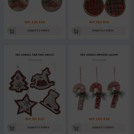
MP: 425 RSD
MP: 550 RSD
DODAJTE U KORPU
DODAJTE U KORPU
NG UKRAS TARTAN OBLICI
NG UKRAS DRVENI LILIHIP
Šifra: 53302
Šifra: 54026
MP: 135 RSD
MP: 300 RSD
DODAJTE U KORPU
DODAJTE U KORPU