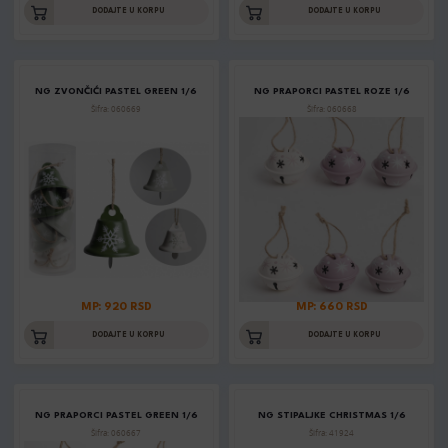
DODAJTE U KORPU
DODAJTE U KORPU
NG ZVONČIĆI PASTEL GREEN 1/6
NG PRAPORCI PASTEL ROZE 1/6
Šifra: 060669
Šifra: 060668
MP: 920 RSD
MP: 660 RSD
DODAJTE U KORPU
DODAJTE U KORPU
NG PRAPORCI PASTEL GREEN 1/6
NG STIPALJKE CHRISTMAS 1/6
Šifra: 060667
Šifra: 41924