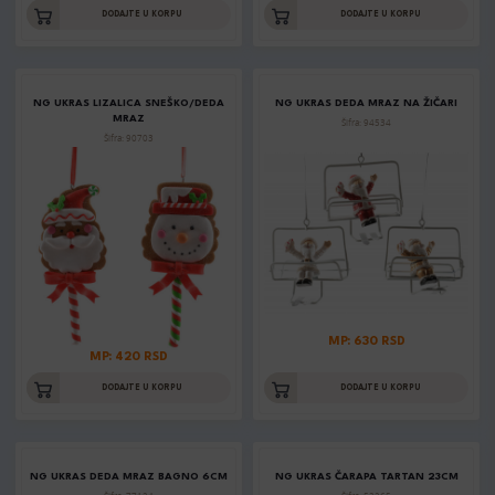
DODAJTE U KORPU
DODAJTE U KORPU
NG UKRAS LIZALICA SNEŠKO/DEDA
NG UKRAS DEDA MRAZ NA ŽIČARI
MRAZ
Šifra: 94534
Šifra: 90703
MP: 630 RSD
MP: 420 RSD
DODAJTE U KORPU
DODAJTE U KORPU
NG UKRAS DEDA MRAZ BAGNO 6CM
NG UKRAS ČARAPA TARTAN 23CM