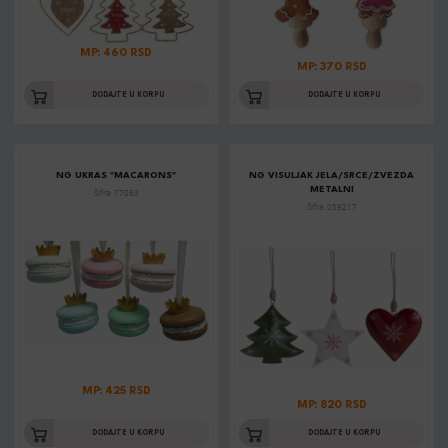
MP: 460 RSD
MP: 370 RSD
DODAJTE U KORPU
DODAJTE U KORPU
NG UKRAS "MACARONS"
NG VISULJAK JELA/SRCE/ZVEZDA
METALNI
Šifra: 77063
Šifra: 059217
MP: 425 RSD
MP: 820 RSD
DODAJTE U KORPU
DODAJTE U KORPU