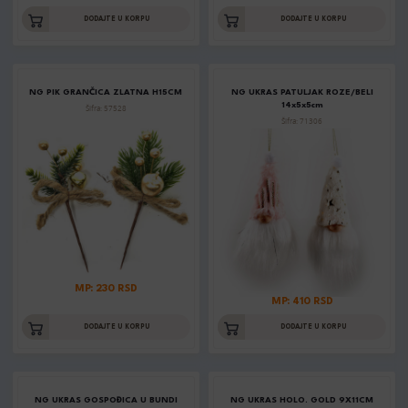
DODAJTE U KORPU
DODAJTE U KORPU
NG PIK GRANČICA ZLATNA H15CM
NG UKRAS PATULJAK ROZE/BELI
14x5x5cm
Šifra: 57528
Šifra: 71306
MP: 230 RSD
MP: 410 RSD
DODAJTE U KORPU
DODAJTE U KORPU
NG UKRAS GOSPOĐICA U BUNDI
NG UKRAS HOLO. GOLD 9X11CM