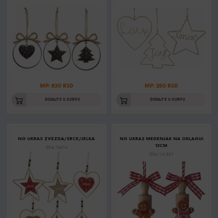
MP: 830 RSD
MP: 250 RSD
DODAJTE U KORPU
DODAJTE U KORPU
NG UKRAS ZVEZDA/SRCE/JELKA
NG UKRAS MEDENJAK NA OKLAGIJI
13CM
Šifra: 74314
Šifra: 141857