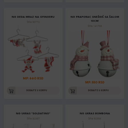
NG DEDA MRAZ NA OFINGERU
NG PRAPORAC SNEŠKIĆ SA ŠALOM
10CM
Šifra: 90772
Šifra: 141798
MP: 660 RSD
MP: 550 RSD
DODAJTE U KORPU
DODAJTE U KORPU
NG UKRAS "SOLDATINO"
NG UKRAS BOMBONA
Šifra: 92387
Šifra: 92356