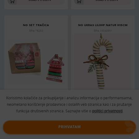
DODAJTE U KORPU
DODAJTE U KORPU
NG SET TRAČICA
NG UKRAS LILIHIP NATUR H15CM
Šifra: 79262
Šifra: 10043851
MP: 410 RSD
MP: 850 RSD
Koristimo kolačiće za prikupljanje i analizu informacija o performansama,
DODAJTE U KORPU
DODAJTE U KORPU
neometano korišćenje prodavnice i ostalih veb stranica kao i za pružanje
funkcija društvenih stranica. Saznajte više o
politici privatnosti
NG ŠTIPALJKE MACE/KUCE 1/3
NG UKRAS KAMPER I PRIKOLICA
PRIHVATAM
Šifra: 21964
Šifra: 25122