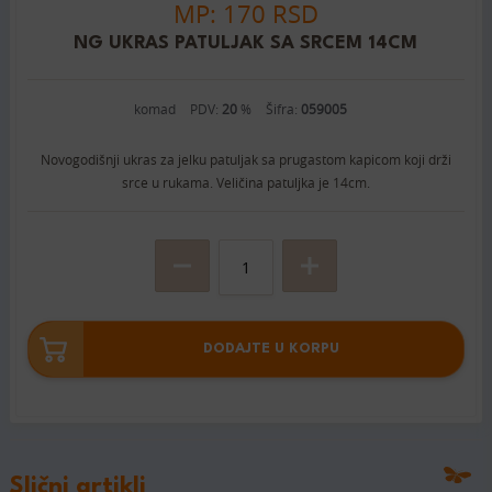
MP: 170 RSD
NG UKRAS PATULJAK SA SRCEM 14CM
komad
PDV:
20
%
Šifra:
059005
Novogodišnji ukras za jelku patuljak sa prugastom kapicom koji drži
srce u rukama. Veličina patuljka je 14cm.
DODAJTE U KORPU
Slični artikli