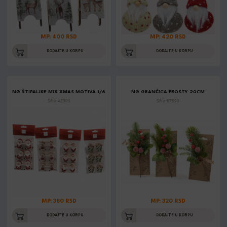
MP: 400 RSD
MP: 420 RSD
DODAJTE U KORPU
DODAJTE U KORPU
NG ŠTIPALJKE MIX XMAS MOTIVA 1/6
NG GRANČICA FROSTY 20CM
Šifra: 42303
Šifra: 67590
MP: 380 RSD
MP: 320 RSD
DODAJTE U KORPU
DODAJTE U KORPU