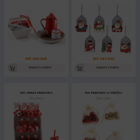
MP: 650 RSD
MP: 340 RSD
DODAJTE U KORPU
DODAJTE U KORPU
NG UKRAS PRAPORCI
NG PRAPORCI U VREĆICI
Šifra: 50844
Šifra: 75938