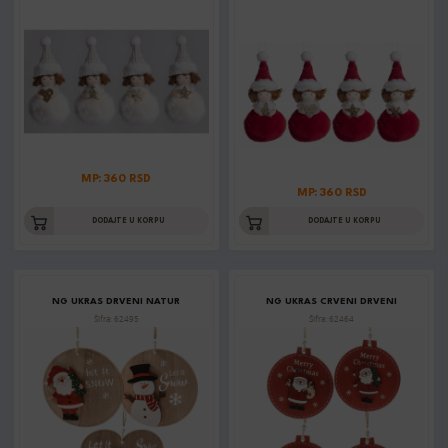
MP: 360 RSD
MP: 360 RSD
DODAJTE U KORPU
DODAJTE U KORPU
NG UKRAS DRVENI NATUR
NG UKRAS CRVENI DRVENI
Šifra: 62495
Šifra: 62464