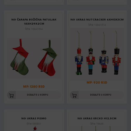
NG ČARAPA BOŽIĆNA PATULJAK
NG UKRAS NUTCRACKER 6XH13X3CM
18XH29X2CM
Šifra: 10041314
Šifra: 10041304
MP: 920 RSD
MP: 1280 RSD
DODAJTE U KORPU
DODAJTE U KORPU
NG UKRAS PISMO
NG UKRAS KRCKO H12,5CM
Šifra: 060851
Šifra: 76638