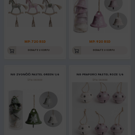
MP: 720 RSD
MP: 920 RSD
DODAJTE U KORPU
DODAJTE U KORPU
NG ZVONČIĆI PASTEL GREEN 1/6
NG PRAPORCI PASTEL ROZE 1/6
Šifra: 060669
Šifra: 060668