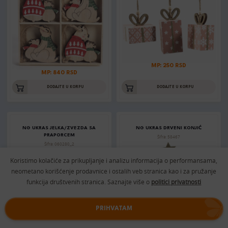
MP: 250 RSD
MP: 840 RSD
DODAJTE U KORPU
DODAJTE U KORPU
NG UKRAS JELKA/ZVEZDA SA
NG UKRAS DRVENI KONJIĆ
PRAPORCEM
Šifra: 58467
Šifra: 060280_2
Koristimo kolačiće za prikupljanje i analizu informacija o performansama,
neometano korišćenje prodavnice i ostalih veb stranica kao i za pružanje
funkcija društvenih stranica. Saznajte više o
politici privatnosti
PRIHVATAM