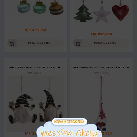
MP: 425 RSD
MP: 820 RSD
DODAJTE U KORPU
DODAJTE U KORPU
NG UKRAS PATULJAK SA ZVEZDOM
NG UKRAS PATULJAK SA SRCEM 14CM
Šifra: 64923_1
Šifra: 059005
MP: 250 RSD
MP: 170 RSD