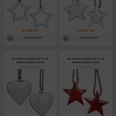
MP: 255 RSD
MP: 280 RSD
DODAJTE U KORPU
DODAJTE U KORPU
NG UKRAS ZVEZDA/SRCE OD
NG UKRAS ZVEZDA/SRCE OD
MANGO DRVETA 5CM
MANGO DRVETA 5CM
Šifra: 10040639_3
Šifra: 10040639_2