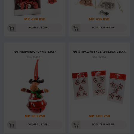
MP: 698 RSD
MP: 425 RSD
DODAJTE U KORPU
DODAJTE U KORPU
NG PRAPORAC "CHRISTMAS"
NG ŠTIPALJKE SRCE, ZVEZDA, JELKA
Šifra: 38463_1
Šifra: 94584
MP: 380 RSD
MP: 400 RSD
DODAJTE U KORPU
DODAJTE U KORPU