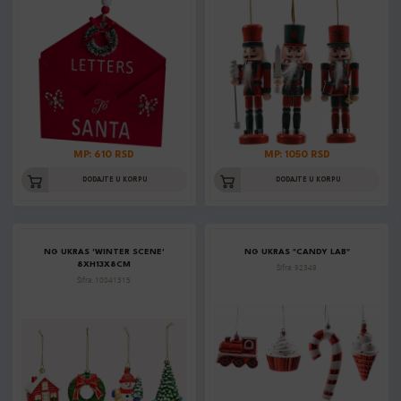
MP: 610 RSD
MP: 1050 RSD
DODAJTE U KORPU
DODAJTE U KORPU
NG UKRAS 'WINTER SCENE'
NG UKRAS "CANDY LAB"
8XH13X8CM
Šifra: 92349
Šifra: 10041315