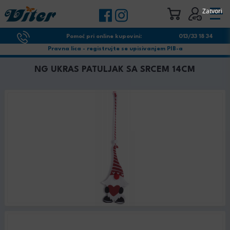
Zatvori
Pomoć pri online kupovini:
013/33 18 34
Pravna lica - registrujte se upisivanjem PIB-a
NG UKRAS PATULJAK SA SRCEM 14CM