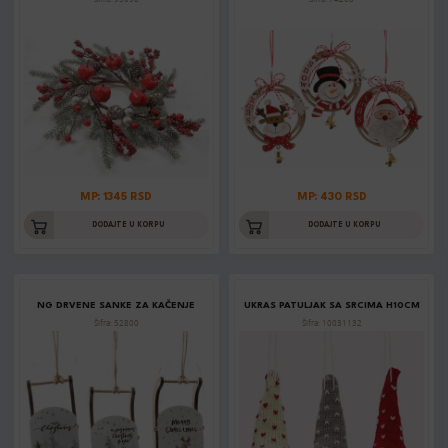
MP: 1345 RSD
MP: 430 RSD
DODAJTE U KORPU
DODAJTE U KORPU
NG DRVENE SANKE ZA KAČENJE
UKRAS PATULJAK SA SRCIMA H10CM
Šifra: 52800
Šifra: 10031132