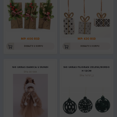
MP: 400 RSD
MP: 430 RSD
DODAJTE U KORPU
DODAJTE U KORPU
NG UKRAS DAMICA U BUNDI
NG UKRAS FILIGRAN ZELENI/BORDO
H 12CM
Šifra: 061569
Šifra: 74737_2