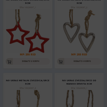
5CM
5CM
Šifra: 10029097_1
Šifra: 10029097_2
MP: 255 RSD
MP: 255 RSD
DODAJTE U KORPU
DODAJTE U KORPU
NG UKRAS METALNI ZVEZDICA/SRCE
NG UKRAS ZVEZDA/SRCE OD
5CM
MANGO DRVETA 5CM
Šifra: 10029097_3
Šifra: 10040639_1