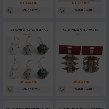
MP: 920 RSD
MP: 660 RSD
DODAJTE U KORPU
DODAJTE U KORPU
NG PRAPORCI PASTEL GREEN 1/6
NG STIPALJKE CHRISTMAS 1/6
Šifra: 060667
Šifra: 41924
MP: 660 RSD
MP: 410 RSD
DODAJTE U KORPU
DODAJTE U KORPU
NG UKRAS METALNI ZVEZDICA/SRCE
NG UKRAS METALNI ZVEZDICA/SRCE