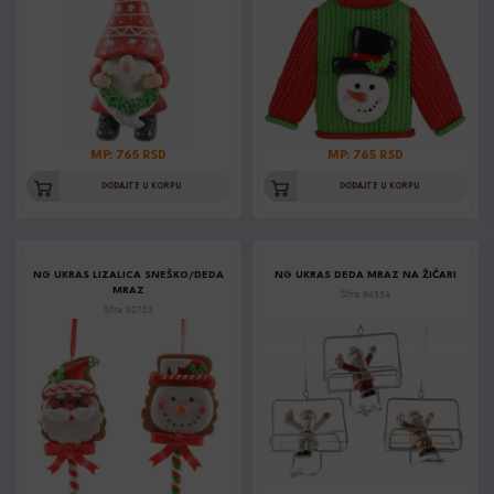
MP: 765 RSD
MP: 765 RSD
DODAJTE U KORPU
DODAJTE U KORPU
NG UKRAS LIZALICA SNEŠKO/DEDA
NG UKRAS DEDA MRAZ NA ŽIČARI
MRAZ
Šifra: 94534
Šifra: 90703