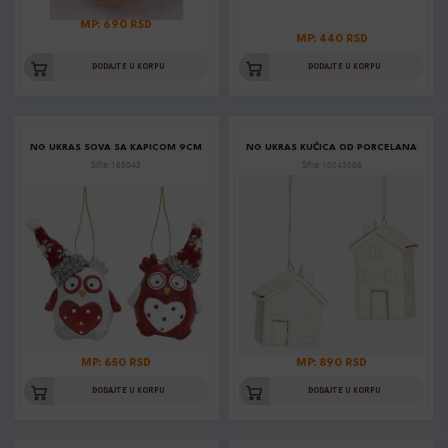
MP: 690 RSD
MP: 440 RSD
DODAJTE U KORPU
DODAJTE U KORPU
NG UKRAS SOVA SA KAPICOM 9CM
NG UKRAS KUĆICA OD PORCELANA
Šifra: 165043
Šifra: 10043566
MP: 650 RSD
MP: 890 RSD
DODAJTE U KORPU
DODAJTE U KORPU