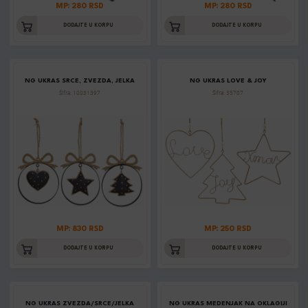
MP: 280 RSD
MP: 280 RSD
DODAJTE U KORPU
DODAJTE U KORPU
NG UKRAS SRCE, ZVEZDA, JELKA
NG UKRAS LOVE & JOY
Šifra: 10031397
Šifra: 35707
MP: 830 RSD
MP: 250 RSD
DODAJTE U KORPU
DODAJTE U KORPU
NG UKRAS ZVEZDA/SRCE/JELKA
NG UKRAS MEDENJAK NA OKLAGIJI