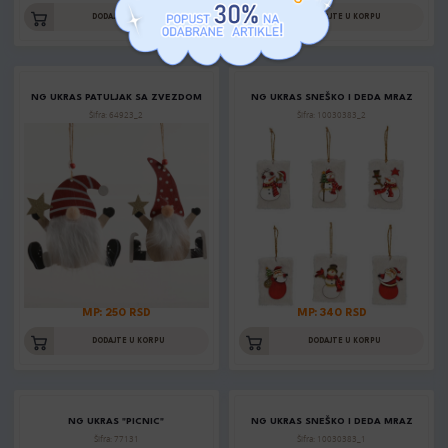
DODAJTE U KORPU
DODAJTE U KORPU
NG UKRAS PATULJAK SA ZVEZDOM
NG UKRAS SNEŠKO I DEDA MRAZ
Šifra: 64923_2
Šifra: 10030383_2
MP: 250 RSD
MP: 340 RSD
DODAJTE U KORPU
DODAJTE U KORPU
NG UKRAS "PICNIC"
NG UKRAS SNEŠKO I DEDA MRAZ
Šifra: 77131
Šifra: 10030383_1