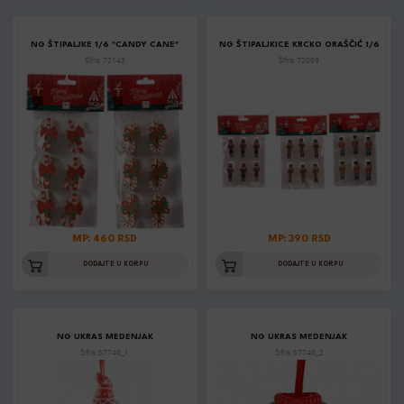
NG ŠTIPALJKE 1/6 "CANDY CANE"
NG ŠTIPALJKICE KRCKO ORAŠČIĆ 1/6
Šifra: 72143
Šifra: 72099
MP: 460 RSD
MP: 390 RSD
DODAJTE U KORPU
DODAJTE U KORPU
NG UKRAS MEDENJAK
NG UKRAS MEDENJAK
Šifra: 67740_1
Šifra: 67740_2