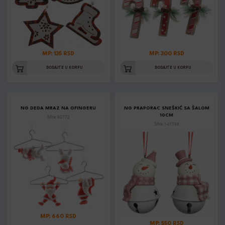
MP: 135 RSD
MP: 300 RSD
DODAJTE U KORPU
DODAJTE U KORPU
NG DEDA MRAZ NA OFINGERU
NG PRAPORAC SNEŠKIĆ SA ŠALOM
10CM
Šifra: 90772
Šifra: 141798
MP: 660 RSD
MP: 550 RSD