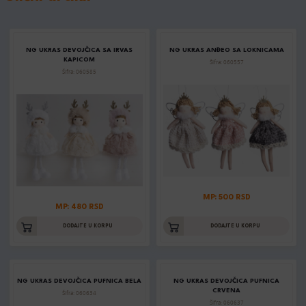
NG UKRAS DEVOJČICA SA IRVAS
NG UKRAS ANĐEO SA LOKNICAMA
KAPICOM
Šifra: 060557
Šifra: 060585
MP: 500 RSD
MP: 480 RSD
DODAJTE U KORPU
DODAJTE U KORPU
NG UKRAS DEVOJČICA PUFNICA BELA
NG UKRAS DEVOJČICA PUFNICA
CRVENA
Šifra: 060634
Šifra: 060637