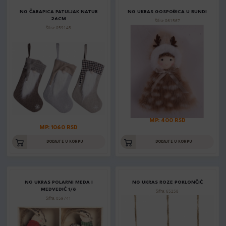
NG ČARAPICA PATULJAK NATUR
NG UKRAS GOSPOĐICA U BUNDI
26CM
Šifra: 061567
Šifra: 059145
MP: 400 RSD
MP: 1060 RSD
DODAJTE U KORPU
DODAJTE U KORPU
NG UKRAS POLARNI MEDA I
NG UKRAS ROZE POKLONČIĆ
MEDVEDIĆ 1/8
Šifra: 65258
Šifra: 059741