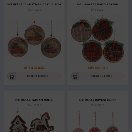
NG UKRAS "CHRISTMAS CAR" 10,5CM
NG UKRAS BAMBOO TARTAN
Šifra: 72273
Šifra: 53227
MP: 425 RSD
MP: 550 RSD
DODAJTE U KORPU
DODAJTE U KORPU
NG UKRAS TARTAN OBLICI
NG UKRAS DRVENI LILIHIP
Šifra: 53302
Šifra: 54026