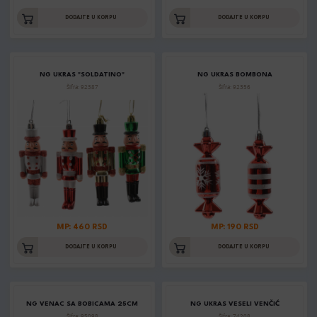
DODAJTE U KORPU
DODAJTE U KORPU
NG UKRAS "SOLDATINO"
NG UKRAS BOMBONA
Šifra: 92387
Šifra: 92356
MP: 460 RSD
MP: 190 RSD
DODAJTE U KORPU
DODAJTE U KORPU
NG VENAC SA BOBICAMA 25CM
NG UKRAS VESELI VENČIĆ
Šifra: 95098
Šifra: 74208