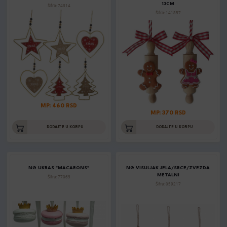
13CM
Šifra: 74314
Šifra: 141857
MP: 460 RSD
MP: 370 RSD
DODAJTE U KORPU
DODAJTE U KORPU
NG UKRAS "MACARONS"
NG VISULJAK JELA/SRCE/ZVEZDA
METALNI
Šifra: 77063
Šifra: 059217