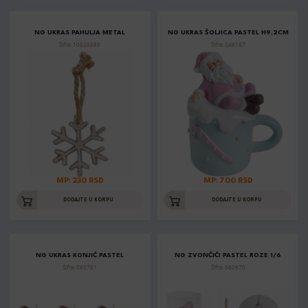
NG UKRAS PAHULJA METAL
NG UKRAS ŠOLJICA PASTEL H9,2CM
Šifra: 10028865
Šifra: 046167
MP: 230 RSD
MP: 700 RSD
DODAJTE U KORPU
DODAJTE U KORPU
NG UKRAS KONJIĆ PASTEL
NG ZVONČIĆI PASTEL ROZE 1/6
Šifra: 060781
Šifra: 060670