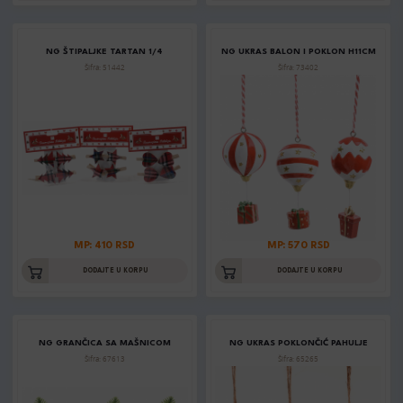
NG ŠTIPALJKE TARTAN 1/4
NG UKRAS BALON I POKLON H11CM
Šifra: 51442
Šifra: 73402
MP: 410 RSD
MP: 570 RSD
DODAJTE U KORPU
DODAJTE U KORPU
NG GRANČICA SA MAŠNICOM
NG UKRAS POKLONČIĆ PAHULJE
Šifra: 67613
Šifra: 65265