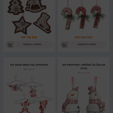
MP: 135 RSD
MP: 300 RSD
DODAJTE U KORPU
DODAJTE U KORPU
NG DEDA MRAZ NA OFINGERU
NG PRAPORAC SNEŠKIĆ SA ŠALOM
10CM
Šifra: 90772
Šifra: 141798