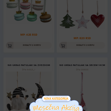
MP: 425 RSD
MP: 820 RSD
DODAJTE U KORPU
DODAJTE U KORPU
NG UKRAS PATULJAK SA ZVEZDOM
NG UKRAS PATULJAK SA SRCEM 14CM
Šifra: 64923_1
Šifra: 059005