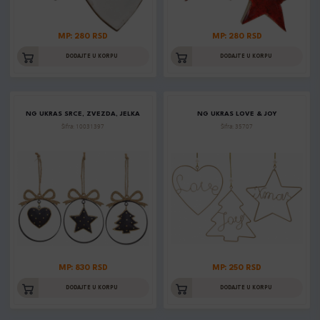
MP: 280 RSD
MP: 280 RSD
DODAJTE U KORPU
DODAJTE U KORPU
NG UKRAS SRCE, ZVEZDA, JELKA
NG UKRAS LOVE & JOY
Šifra: 10031397
Šifra: 35707
MP: 830 RSD
MP: 250 RSD
DODAJTE U KORPU
DODAJTE U KORPU