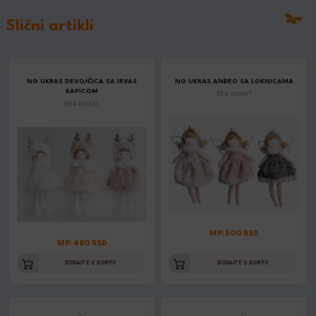
Slični artikli
NG UKRAS DEVOJČICA SA IRVAS
NG UKRAS ANĐEO SA LOKNICAMA
KAPICOM
Šifra: 060557
Šifra: 060585
MP: 500 RSD
MP: 480 RSD
DODAJTE U KORPU
DODAJTE U KORPU