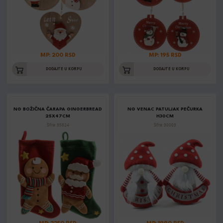
MP: 200 RSD
MP: 195 RSD
DODAJTE U KORPU
DODAJTE U KORPU
NG BOŽIČNA ČARAPA GINGERBREAD
NG VENAC PATULJAK PEČURKA
25X47CM
H30CM
Šifra: 35824
Šifra: 30003