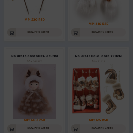
MP: 230 RSD
MP: 410 RSD
DODAJTE U KORPU
DODAJTE U KORPU
NG UKRAS GOSPOĐICA U BUNDI
NG UKRAS HOLO. GOLD 9X11CM
Šifra: 061567
Šifra: 31413
MP: 400 RSD
MP: 415 RSD
DODAJTE U KORPU
DODAJTE U KORPU