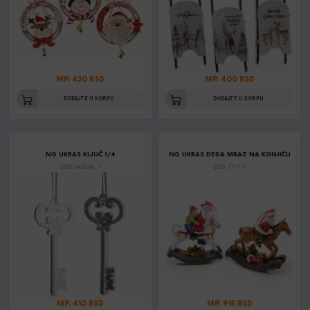
MP: 430 RSD
MP: 400 RSD
DODAJTE U KORPU
DODAJTE U KORPU
NG UKRAS KLJUČ 1/4
NG UKRAS DEDA MRAZ NA KONJIĆU
Šifra: 045056_1
Šifra: 77117
MP: 410 RSD
MP: 915 RSD