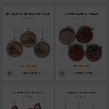
NG UKRAS "CHRISTMAS CAR" 10,5CM
NG UKRAS BAMBOO TARTAN
Šifra: 72273
Šifra: 53227
MP: 425 RSD
MP: 550 RSD
DODAJTE U KORPU
DODAJTE U KORPU
NG UKRAS TARTAN OBLICI
NG UKRAS DRVENI LILIHIP
Šifra: 53302
Šifra: 54026