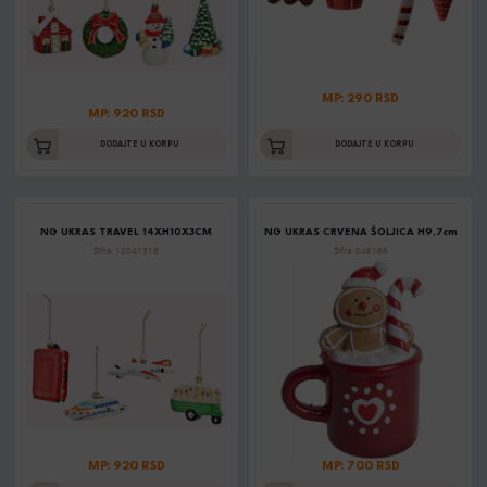
MP: 290 RSD
MP: 920 RSD
DODAJTE U KORPU
DODAJTE U KORPU
NG UKRAS TRAVEL 14XH10X3CM
NG UKRAS CRVENA ŠOLJICA H9,7cm
Šifra: 10041318
Šifra: 046166
MP: 920 RSD
MP: 700 RSD