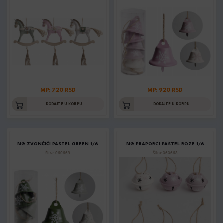
MP: 720 RSD
MP: 920 RSD
DODAJTE U KORPU
DODAJTE U KORPU
NG ZVONČIĆI PASTEL GREEN 1/6
NG PRAPORCI PASTEL ROZE 1/6
Šifra: 060669
Šifra: 060668