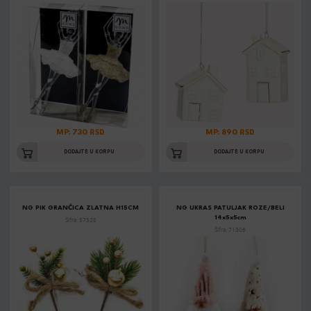
MP: 730 RSD
MP: 890 RSD
DODAJTE U KORPU
DODAJTE U KORPU
NG PIK GRANČICA ZLATNA H15CM
NG UKRAS PATULJAK ROZE/BELI
14x5x5cm
Šifra: 57528
Šifra: 71306