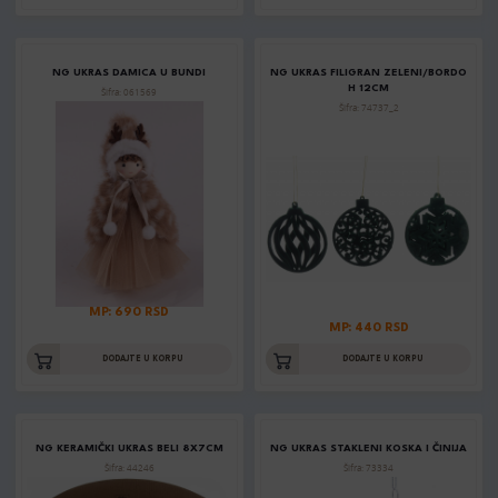
NG UKRAS DAMICA U BUNDI
NG UKRAS FILIGRAN ZELENI/BORDO
H 12CM
Šifra: 061569
Šifra: 74737_2
MP: 690 RSD
MP: 440 RSD
DODAJTE U KORPU
DODAJTE U KORPU
NG KERAMIČKI UKRAS BELI 8X7CM
NG UKRAS STAKLENI KOSKA I ČINIJA
Šifra: 44246
Šifra: 73334