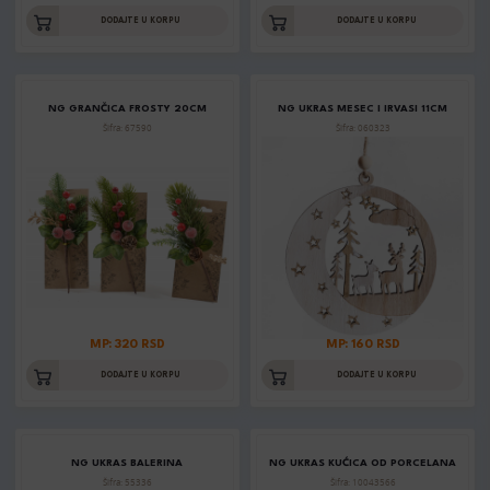
DODAJTE U KORPU
DODAJTE U KORPU
NG GRANČICA FROSTY 20CM
NG UKRAS MESEC I IRVASI 11CM
Šifra: 67590
Šifra: 060323
MP: 320 RSD
MP: 160 RSD
DODAJTE U KORPU
DODAJTE U KORPU
NG UKRAS BALERINA
NG UKRAS KUĆICA OD PORCELANA
Šifra: 55336
Šifra: 10043566