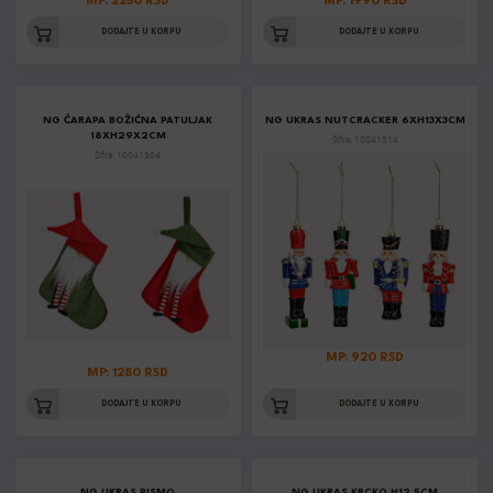
MP: 2250 RSD
MP: 1990 RSD
DODAJTE U KORPU
DODAJTE U KORPU
NG ČARAPA BOŽIĆNA PATULJAK
NG UKRAS NUTCRACKER 6XH13X3CM
18XH29X2CM
Šifra: 10041314
Šifra: 10041304
MP: 920 RSD
MP: 1280 RSD
DODAJTE U KORPU
DODAJTE U KORPU
NG UKRAS PISMO
NG UKRAS KRCKO H12,5CM