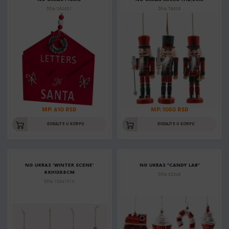
Šifra: 060851
Šifra: 76638
MP: 610 RSD
MP: 1050 RSD
DODAJTE U KORPU
DODAJTE U KORPU
NG UKRAS 'WINTER SCENE'
NG UKRAS "CANDY LAB"
8XH13X8CM
Šifra: 92349
Šifra: 10041315