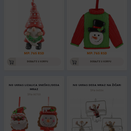
MP: 765 RSD
MP: 765 RSD
DODAJTE U KORPU
DODAJTE U KORPU
NG UKRAS LIZALICA SNEŠKO/DEDA
NG UKRAS DEDA MRAZ NA ŽIČARI
MRAZ
Šifra: 94534
Šifra: 90703