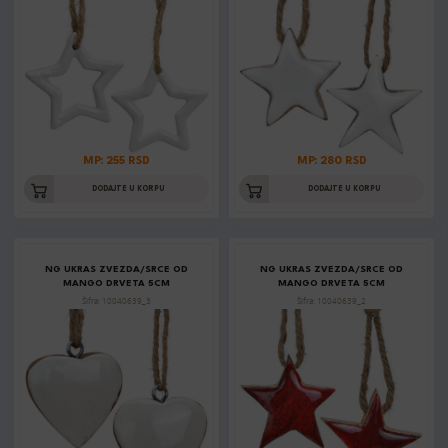
MP: 255 RSD
MP: 280 RSD
DODAJTE U KORPU
DODAJTE U KORPU
NG UKRAS ZVEZDA/SRCE OD
NG UKRAS ZVEZDA/SRCE OD
MANGO DRVETA 5CM
MANGO DRVETA 5CM
Šifra: 10040639_3
Šifra: 10040639_2