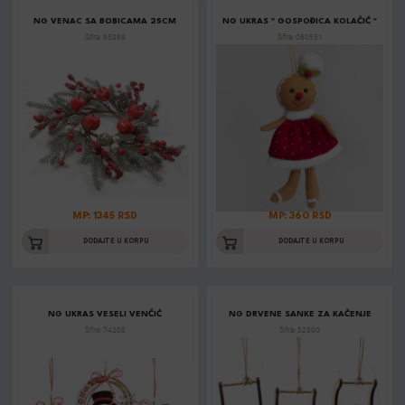
NG VENAC SA BOBICAMA 25CM
NG UKRAS " GOSPOĐICA KOLAČIĆ "
Šifra: 95098
Šifra: 060551
MP: 1345 RSD
MP: 360 RSD
DODAJTE U KORPU
DODAJTE U KORPU
NG UKRAS VESELI VENČIĆ
NG DRVENE SANKE ZA KAČENJE
Šifra: 74208
Šifra: 52800