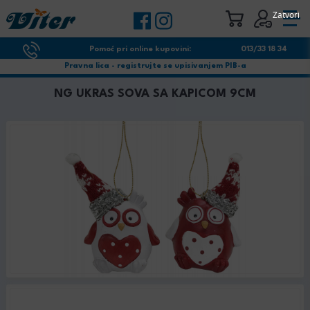
Zatvori
Pomoć pri online kupovini:
013/33 18 34
Pravna lica - registrujte se upisivanjem PIB-a
NG UKRAS SOVA SA KAPICOM 9CM