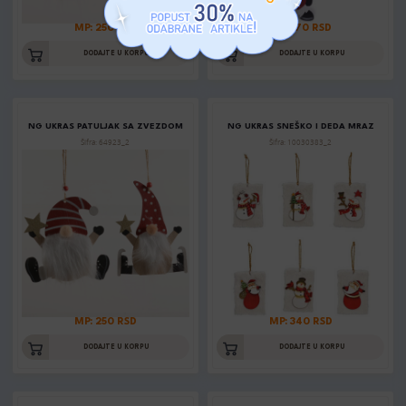
MP: 250 RSD
MP: 170 RSD
DODAJTE U KORPU
DODAJTE U KORPU
NG UKRAS PATULJAK SA ZVEZDOM
NG UKRAS SNEŠKO I DEDA MRAZ
Šifra: 64923_2
Šifra: 10030383_2
MP: 250 RSD
MP: 340 RSD
DODAJTE U KORPU
DODAJTE U KORPU