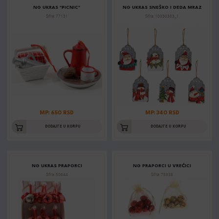
NG UKRAS "PICNIC"
NG UKRAS SNEŠKO I DEDA MRAZ
Šifra: 77131
Šifra: 10030383_1
MP: 650 RSD
MP: 340 RSD
DODAJTE U KORPU
DODAJTE U KORPU
NG UKRAS PRAPORCI
NG PRAPORCI U VREĆICI
Šifra: 50844
Šifra: 75938