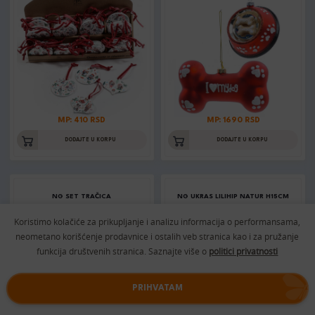
MP: 410 RSD
MP: 1690 RSD
DODAJTE U KORPU
DODAJTE U KORPU
NG SET TRAČICA
NG UKRAS LILIHIP NATUR H15CM
Šifra: 79262
Šifra: 10043851
Koristimo kolačiće za prikupljanje i analizu informacija o performansama,
neometano korišćenje prodavnice i ostalih veb stranica kao i za pružanje
funkcija društvenih stranica. Saznajte više o
politici privatnosti
PRIHVATAM