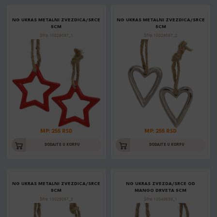
NG UKRAS METALNI ZVEZDICA/SRCE
NG UKRAS METALNI ZVEZDICA/SRCE
5CM
5CM
Šifra: 10029097_1
Šifra: 10029097_2
MP: 255 RSD
MP: 255 RSD
DODAJTE U KORPU
DODAJTE U KORPU
NG UKRAS METALNI ZVEZDICA/SRCE
NG UKRAS ZVEZDA/SRCE OD
5CM
MANGO DRVETA 5CM
Šifra: 10029097_3
Šifra: 10040639_1