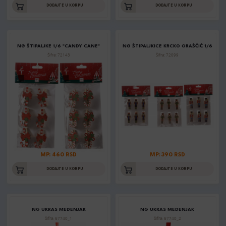
DODAJTE U KORPU
DODAJTE U KORPU
NG ŠTIPALJKE 1/6 "CANDY CANE"
NG ŠTIPALJKICE KRCKO ORAŠČIĆ 1/6
Šifra: 72143
Šifra: 72099
MP: 460 RSD
MP: 390 RSD
DODAJTE U KORPU
DODAJTE U KORPU
NG UKRAS MEDENJAK
NG UKRAS MEDENJAK
Šifra: 67740_1
Šifra: 67740_2