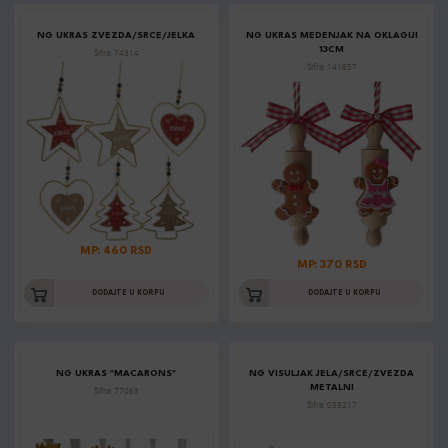
NG UKRAS ZVEZDA/SRCE/JELKA
NG UKRAS MEDENJAK NA OKLAGIJI
13CM
Šifra: 74314
Šifra: 141857
MP: 460 RSD
MP: 370 RSD
DODAJTE U KORPU
DODAJTE U KORPU
NG UKRAS "MACARONS"
NG VISULJAK JELA/SRCE/ZVEZDA
METALNI
Šifra: 77063
Šifra: 059217