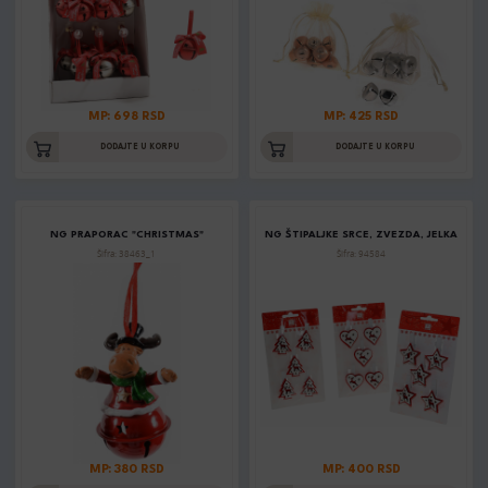
MP: 698 RSD
MP: 425 RSD
DODAJTE U KORPU
DODAJTE U KORPU
NG PRAPORAC "CHRISTMAS"
NG ŠTIPALJKE SRCE, ZVEZDA, JELKA
Šifra: 38463_1
Šifra: 94584
MP: 380 RSD
MP: 400 RSD