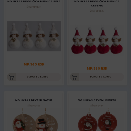
NG UKRAS DEVOJČICA PUFNICA BELA
NG UKRAS DEVOJČICA PUFNICA
CRVENA
Šifra: 060634
Šifra: 060637
MP: 360 RSD
MP: 360 RSD
DODAJTE U KORPU
DODAJTE U KORPU
NG UKRAS DRVENI NATUR
NG UKRAS CRVENI DRVENI
Šifra: 62495
Šifra: 62464