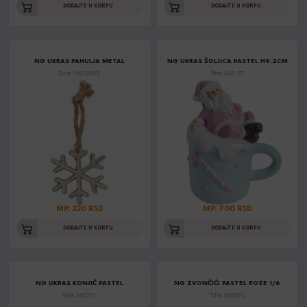
DODAJTE U KORPU
DODAJTE U KORPU
NG UKRAS PAHULJA METAL
NG UKRAS ŠOLJICA PASTEL H9,2CM
Šifra: 10028865
Šifra: 046167
MP: 230 RSD
MP: 700 RSD
DODAJTE U KORPU
DODAJTE U KORPU
NG UKRAS KONJIĆ PASTEL
NG ZVONČIĆI PASTEL ROZE 1/6
Šifra: 060781
Šifra: 060670